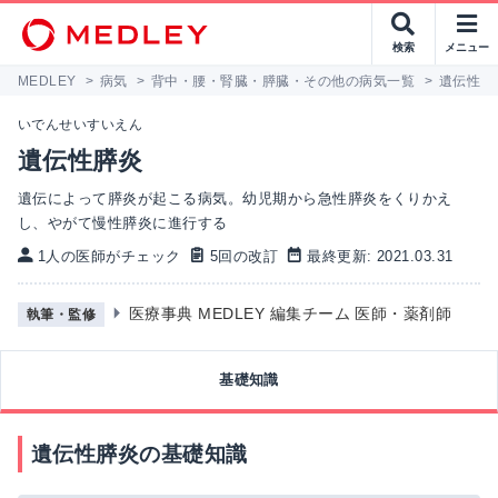
検索
メニュー
MEDLEY
>
病気
>
背中・腰・腎臓・膵臓・その他の病気一覧
>
遺伝性膵
いでんせいすいえん
遺伝性膵炎
遺伝によって膵炎が起こる病気。幼児期から急性膵炎をくりかえ
し、やがて慢性膵炎に進行する
1人の医師がチェック
5回の改訂
最終更新: 2021.03.31
医療事典 MEDLEY 編集チーム 医師・薬剤師
執筆・監修
基礎知識
遺伝性膵炎の基礎知識