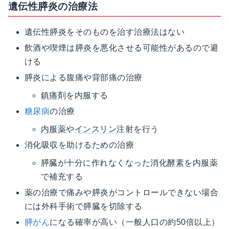
遺伝性膵炎の治療法
遺伝性膵炎をそのものを治す治療法はない
飲酒や喫煙は膵炎を悪化させる可能性があるので避
ける
膵炎による腹痛や背部痛の治療
鎮痛
剤を内服する
糖尿病
の治療
内服薬
や
インスリン
注射を行う
消化吸収を助けるための治療
膵臓が十分に作れなくなった消化
酵素
を内服薬
で補充する
薬の治療で痛みや膵炎がコントロールできない場合
には外科手術で膵臓を切除する
膵がん
になる確率が高い（一般人口の約50倍以上）