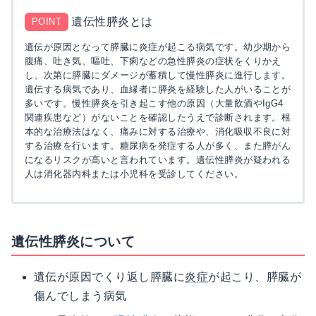
遺伝性膵炎とは
POINT
遺伝が原因となって膵臓に炎症が起こる病気です。幼少期から
腹痛、吐き気、嘔吐、下痢などの急性膵炎の症状をくりかえ
し、次第に膵臓にダメージが蓄積して慢性膵炎に進行します。
遺伝する病気であり、血縁者に膵炎を経験した人がいることが
多いです。慢性膵炎を引き起こす他の原因（大量飲酒やIgG4
関連疾患など）がないことを確認したうえで診断されます。根
本的な治療法はなく、痛みに対する治療や、消化吸収不良に対
する治療を行います。糖尿病を発症する人が多く、また膵がん
になるリスクが高いと言われています。遺伝性膵炎が疑われる
人は消化器内科または小児科を受診してください。
遺伝性膵炎について
遺伝が原因でくり返し膵臓に
炎症
が起こり、膵臓が
傷んでしまう病気