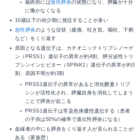
最終的には
慢性膵炎
の状態になり、膵臓が十分
に働かなくなる
10歳以下の幼少期に
発症
することが多い
急性膵炎
のような症状（腹痛、吐き気、嘔吐、下痢
など）をくり返す
原因となる
遺伝子
は、カチオニックトリプシノーゲ
ン（PRSS1）遺伝子の異常が約4割、膵分泌性トリ
プシンインヒビター（SPINK1）遺伝子の異常が約3
割、原因不明が約3割
PRSS1遺伝子の異常があると消化
酵素
トリプ
シンが活性化され、膵臓自身を消化してしまう
ことで膵炎が起こる
PRSS1遺伝子は
常染色体優性遺伝
する（患者
の子供は50%の確率で遺伝性膵炎になる）
血縁者の中にも膵炎をくり返す人が見られることが
ある（家族歴）