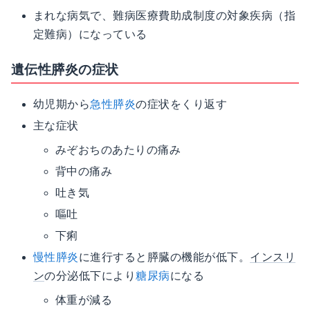
まれな病気で、難病医療費助成制度の対象疾病（指
定難病）になっている
遺伝性膵炎の症状
幼児期から
急性膵炎
の症状をくり返す
主な症状
みぞおちのあたりの痛み
背中の痛み
吐き気
嘔吐
下痢
慢性膵炎
に進行すると膵臓の機能が低下。
インスリ
ン
の分泌低下により
糖尿病
になる
体重が減る