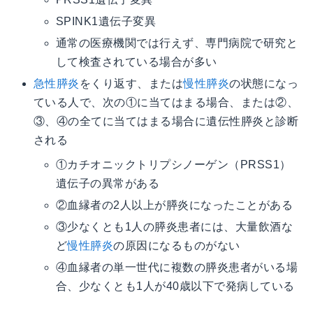
SPINK1遺伝子変異
通常の医療機関では行えず、専門病院で研究と
して検査されている場合が多い
急性膵炎
をくり返す、または
慢性膵炎
の状態になっ
ている人で、次の①に当てはまる場合、または②、
③、④の全てに当てはまる場合に遺伝性膵炎と診断
される
①カチオニックトリプシノーゲン（PRSS1）
遺伝子の異常がある
②血縁者の2人以上が膵炎になったことがある
③少なくとも1人の膵炎患者には、大量飲酒な
ど
慢性膵炎
の原因になるものがない
④血縁者の単一世代に複数の膵炎患者がいる場
合、少なくとも1人が40歳以下で発病している