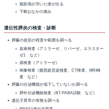
脂肪滴が浮いた便が出る
下痢おなかの痛み
遺伝性膵炎の検査・診断
膵臓の
炎症
の程度や範囲を調べる
血液検査（アミラーゼ、リパーゼ、エラスター
ゼ1 など）
尿検査（アミラーゼ）
画像検査（
腹部超音波検査
、
CT
検査、
MRI
検
査 など）
膵臓の分泌機能が低下していないか調べる
膵外分泌機能検査（BT-PABA試験 など）
遺伝子
異常の有無を調べる
PRSS1遺伝子変異