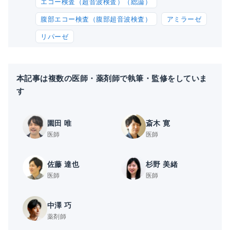
エコー検査（超音波検査）（総論）
腹部エコー検査（腹部超音波検査）
アミラーゼ
リパーゼ
本記事は複数の医師・薬剤師で執筆・監修をしていま
す
園田 唯
斎木 寛
医師
医師
佐藤 達也
杉野 美緒
医師
医師
中澤 巧
薬剤師