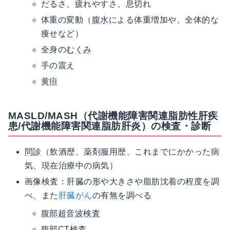
だるさ、疲れやすさ、息切れ
体重の変動（
腹水
による体重増加や、全体的な
痩せなど）
全身の
むくみ
手の震え
黄疸
MASLD/MASH（代謝機能障害関連脂肪性肝疾
患/代謝機能障害関連脂肪肝炎）の検査・診断
問診
（飲酒歴、薬剤服用歴、これまでにかかった病
気、現在治療中の病気）
画像検査：肝臓の形や大きさや脂肪沈着の程度を調
べ、また
肝臓がん
の有無を調べる
腹部超音波検査
腹部CT検査