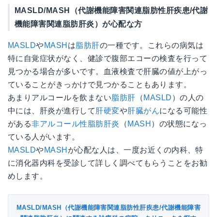
MASLD/MASH（代謝機能障害関連脂肪性肝疾患/代謝
機能障害関連脂肪肝炎）が心配な方
MASLD
や
MASH
は
脂肪肝
の一種です。これらの病気は
特に自覚症状がなく、健診で腹部エコーの検査を行って
見つかる場合が多いです。血液検査で肝臓の値が上がっ
ていることがきっかけで見つかることもあります。
あまりアルコールを飲まない
脂肪肝
（
MASLD
）の人の
中には、肝炎が進行して
肝硬変
や
肝臓がん
になる可能性
がある
非アルコール性脂肪肝炎
（
MASH
）の状態になっ
ている人がいます。
MASLD
や
MASH
が心配な人は、一度お近くの内科、特
に消化器内科を受診して詳しく調べてもらうことをお勧
めします。
MASLD/MASH（代謝機能障害関連脂肪性肝疾患/代謝機能障害