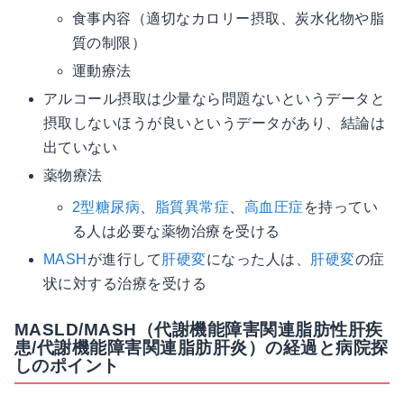
食事内容（適切なカロリー摂取、炭水化物や脂
質の制限）
運動療法
アルコール摂取は少量なら問題ないというデータと
摂取しないほうが良いというデータがあり、結論は
出ていない
薬物療法
2型糖尿病
、
脂質異常症
、
高血圧症
を持ってい
る人は必要な薬物治療を受ける
MASH
が進行して
肝硬変
になった人は、
肝硬変
の症
状に対する治療を受ける
MASLD/MASH（代謝機能障害関連脂肪性肝疾
患/代謝機能障害関連脂肪肝炎）の経過と病院探
しのポイント