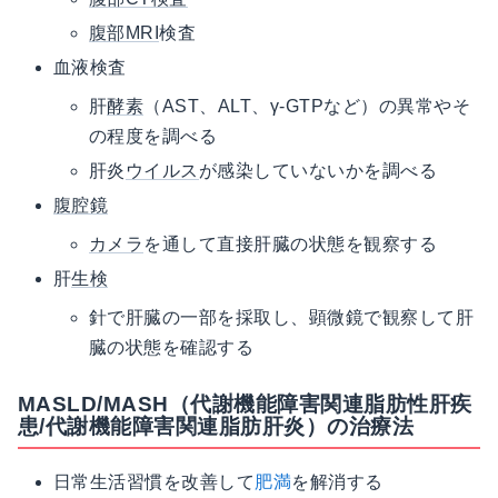
腹部MRI
検査
血液検査
肝
酵素
（AST、ALT、γ-GTPなど）の異常やそ
の程度を調べる
肝炎
ウイルス
が感染していないかを調べる
腹腔鏡
カメラ
を通して直接肝臓の状態を観察する
肝
生検
針で肝臓の一部を採取し、顕微鏡で観察して肝
臓の状態を確認する
MASLD/MASH（代謝機能障害関連脂肪性肝疾
患/代謝機能障害関連脂肪肝炎）の治療法
日常生活習慣を改善して
肥満
を解消する