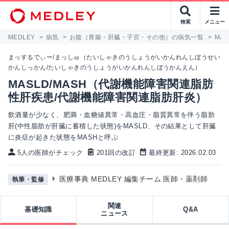
検索
メニュー
MEDLEY
>
病気
>
お腹（胃腸・肝臓・子宮・その他）の病気一覧
>
MA
まっするでぃー/まっしゅ（たいしゃきのうしょうがいかんれんしぼうせい
かんしっかん/たいしゃきのうしょうがいかんれんしぼうかんえん）
MASLD/MASH（代謝機能障害関連脂肪
性肝疾患/代謝機能障害関連脂肪肝炎）
飲酒量が少なく、肥満・血糖値異常・高血圧・脂質異常を伴う脂肪
肝(中性脂肪が肝臓に蓄積した状態)をMASLD、その結果として肝臓
に炎症が起きた状態をMASHと呼ぶ
5人の医師がチェック
201回の改訂
最終更新: 2026.02.03
医療事典 MEDLEY 編集チーム 医師・薬剤師
執筆・監修
関連
基礎知識
Q&A
ニュース