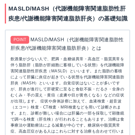
MASLD/MASH（代謝機能障害関連脂肪性肝
疾患/代謝機能障害関連脂肪肝炎）の基礎知識
MASLD/MASH（代謝機能障害関連脂肪性
POINT
肝疾患/代謝機能障害関連脂肪肝炎）とは
飲酒量が少ない人で、肥満・血糖値異常・高血圧・脂質異常を
伴う脂肪肝（脂肪が肝細胞に蓄積している状態）を代謝機能障
害関連脂肪性肝疾患（MASLD）といいます。また脂肪の蓄積
によって肝臓に炎症が起きている状態を代謝機能障害関連脂肪
肝炎（MASH）といいます。自覚症状はないことが多いです
が、肝炎が進行して肝硬変に至ると食欲不振・だるさ・全身の
むくみ・手の震え・黄疸（皮膚や目が黄色くなる）などの症状
が出現します。 症状や身体診察に加えて、血液検査・超音波
（エコー）検査・CT検査・MRI検査などを用いて診断されま
す。また、診断が難しい場合には肝臓の一部を採取して顕微鏡
で調べる検査（肝生検）が行われることもあります。治療は食
事療法や運動療法による減量が中心です。糖尿病や脂質異常
症、高血圧症がある人はこれらに対する治療も合わせて行いま