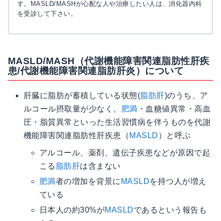
す。MASLD/MASHが心配な人や治療したい人は、消化器内科
を受診して下さい。
MASLD/MASH（代謝機能障害関連脂肪性肝疾
患/代謝機能障害関連脂肪肝炎）について
肝臓に脂肪が蓄積している状態(
脂肪肝
)のうち、ア
ルコール摂取量が少なく、
肥満
・
血糖
値異常・高血
圧・脂質異常といった生活習慣病を伴うものを
代謝
機能障害関連脂肪性肝疾患（
MASLD
）と呼ぶ
アルコール、薬剤、
遺伝子
疾患などが原因で起
こる
脂肪肝
は含まない
肥満
者の増加を背景に
MASLD
を持つ人が増え
ている
日本人の約30%が
MASLD
であるという報告も