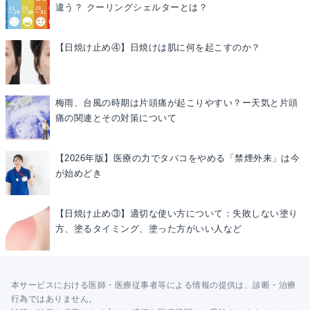
違う？ クーリングシェルターとは？
【日焼け止め④】日焼けは肌に何を起こすのか？
梅雨、台風の時期は片頭痛が起こりやすい？ー天気と片頭
痛の関連とその対策について
【2026年版】医療の力でタバコをやめる「禁煙外来」は今
が始めどき
【日焼け止め③】適切な使い方について：失敗しない塗り
方、塗るタイミング、塗った方がいい人など
本サービスにおける医師・医療従事者等による情報の提供は、診断・治療
行為ではありません。