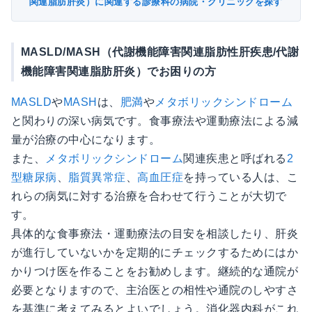
関連脂肪肝炎）に関連する診療科の病院・クリニックを探す
MASLD/MASH（代謝機能障害関連脂肪性肝疾患/代謝
機能障害関連脂肪肝炎）でお困りの方
MASLD
や
MASH
は、
肥満
や
メタボリックシンドローム
と関わりの深い病気です。食事療法や運動療法による減
量が治療の中心になります。
また、
メタボリックシンドローム
関連疾患と呼ばれる
2
型糖尿病
、
脂質異常症
、
高血圧症
を持っている人は、こ
れらの病気に対する治療を合わせて行うことが大切で
す。
具体的な食事療法・運動療法の目安を相談したり、肝炎
が進行していないかを定期的にチェックするためにはか
かりつけ医を作ることをお勧めします。継続的な通院が
必要となりますので、主治医との相性や通院のしやすさ
を基準に考えてみるとよいでしょう。消化器内科がこれ