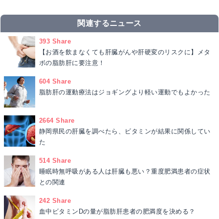
関連するニュース
393 Share
【お酒を飲まなくても肝臓がんや肝硬変のリスクに】メタ
ボの脂肪肝に要注意！
604 Share
脂肪肝の運動療法はジョギングより軽い運動でもよかった
2664 Share
静岡県民の肝臓を調べたら、ビタミンが結果に関係してい
た
514 Share
睡眠時無呼吸がある人は肝臓も悪い？重度肥満患者の症状
との関連
242 Share
血中ビタミンDの量が脂肪肝患者の肥満度を決める？