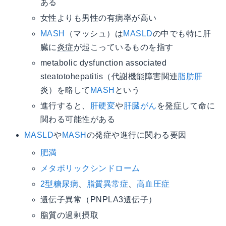
ある
女性よりも男性の
有病率
が高い
MASH
（マッシュ）は
MASLD
の中でも特に肝
臓に
炎症
が起こっているものを指す
metabolic dysfunction associated
steatotohepatitis（代謝機能障害関連
脂肪肝
炎）を略して
MASH
という
進行すると、
肝硬変
や
肝臓がん
を
発症
して命に
関わる可能性がある
MASLD
や
MASH
の発症や進行に関わる要因
肥満
メタボリックシンドローム
2型糖尿病
、
脂質異常症
、
高血圧症
遺伝子異常（PNPLA3遺伝子）
脂質の過剰摂取