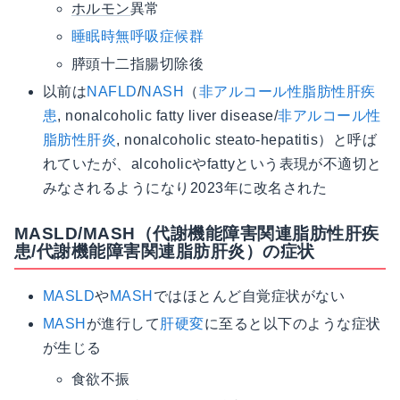
ホルモン
異常
睡眠時無呼吸症候群
膵頭十二指腸切除後
以前は
NAFLD
/
NASH
（
非アルコール性脂肪性肝疾
患
, nonalcoholic fatty liver disease/
非アルコール性
脂肪性肝炎
, nonalcoholic steato-hepatitis）と呼ば
れていたが、alcoholicやfattyという表現が不適切と
みなされるようになり2023年に改名された
MASLD/MASH（代謝機能障害関連脂肪性肝疾
患/代謝機能障害関連脂肪肝炎）の症状
MASLD
や
MASH
ではほとんど自覚症状がない
MASH
が進行して
肝硬変
に至ると以下のような症状
が生じる
食欲不振