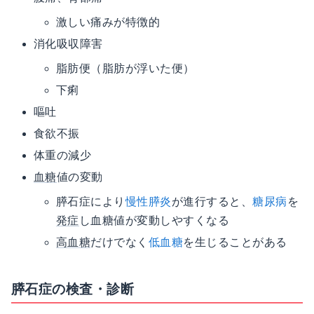
激しい痛みが特徴的
消化吸収障害
脂肪便（脂肪が浮いた便）
下痢
嘔吐
食欲不振
体重の減少
血糖
値の変動
膵石症により
慢性膵炎
が進行すると、
糖尿病
を
発症
し血糖値が変動しやすくなる
高血糖
だけでなく
低血糖
を生じることがある
膵石症の検査・診断