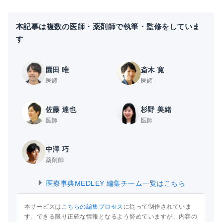
本記事は複数の医師・薬剤師で執筆・監修をしていま
す
園田 唯
斎木 寛
医師
医師
佐藤 達也
杉野 美緒
医師
医師
中澤 巧
薬剤師
医療事典MEDLEY 編集チーム一覧はこちら
本サービスは
こちらの編集プロセス
に従って制作されていま
す。できる限り正確な情報となるよう努めていますが、内容の