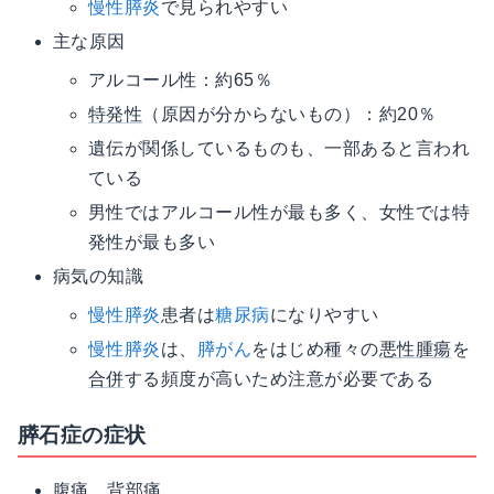
慢性膵炎
で見られやすい
主な原因
アルコール性：約65％
特発性
（原因が分からないもの）：約20％
遺伝が関係しているものも、一部あると言われ
ている
男性ではアルコール性が最も多く、女性では特
発性が最も多い
病気の知識
慢性膵炎
患者は
糖尿病
になりやすい
慢性膵炎
は、
膵がん
をはじめ種々の
悪性腫瘍
を
合併
する頻度が高いため注意が必要である
膵石症の症状
腹痛、背部痛