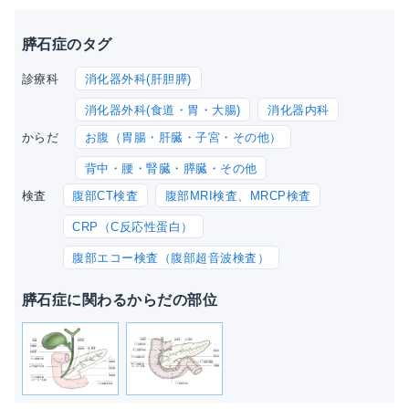
膵石症のタグ
消化器外科(肝胆膵)
診療科
消化器外科(食道・胃・大腸)
消化器内科
お腹（胃腸・肝臓・子宮・その他）
からだ
背中・腰・腎臓・膵臓・その他
腹部CT検査
腹部MRI検査、MRCP検査
検査
CRP（C反応性蛋白）
腹部エコー検査（腹部超音波検査）
膵石症に関わるからだの部位