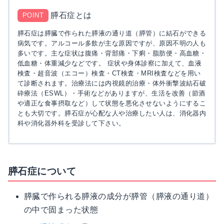
膵石症とは
POINT
膵石症は膵臓で作られた膵液の通り道（膵管）に結石ができる
病気です。アルコール多飲が主な原因ですが、原因不明の人も
多いです。主な症状は腹痛・背部痛・下痢・脂肪便・高血糖・
低血糖・体重減少などです。 症状や身体診察に加えて、血液
検査・超音波（エコー）検査・CT検査・MRI検査などを用い
て診断されます。治療法には内視鏡的治療・体外衝撃波結石破
砕療法（ESWL）・手術などがありますが、生活を改善（節酒
や適正な食事摂取など）して状態を悪化させないようにするこ
とも大切です。膵石症が心配な人や治療したい人は、消化器内
科や消化器外科を受診して下さい。
膵石症について
膵臓で作られる膵液の成分が膵管（膵液の通り道）
の中で固まった状態