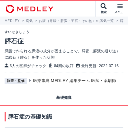
検索
メニュー
MEDLEY
>
病気
>
お腹（胃腸・肝臓・子宮・その他）の病気一覧
>
膵石
すいせきしょう
膵石症
膵臓で作られる膵液の成分が固まることで、膵管（膵液の通り道）
に結石（膵石）を作った状態
6人の医師がチェック
84回の改訂
最終更新: 2022.07.16
医療事典 MEDLEY 編集チーム 医師・薬剤師
執筆・監修
基礎知識
膵石症の基礎知識