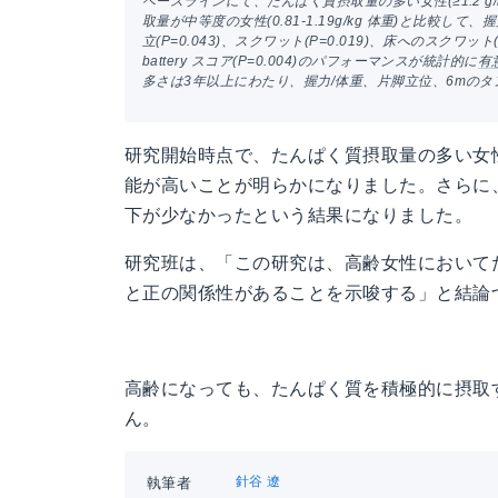
ベースラインにて、たんぱく質摂取量の多い女性(≥1.2 g/k
取量が中等度の女性(0.81-1.19g/kg 体重)と比較して、握力
立(P=0.043)、スクワット(P=0.019)、床へのスクワット(P=0.
battery スコア(P=0.004)のパフォーマンスが統計的に
有
多さは3年以上にわたり、握力/体重、片脚立位、6mの
研究開始時点で、たんぱく質摂取量の多い女
能が高いことが明らかになりました。さらに
下が少なかったという結果になりました。
研究班は、「この研究は、高齢女性において
と正の関係性があることを示唆する」と結論
高齢になっても、たんぱく質を積極的に摂取
ん。
針谷 遼
執筆者