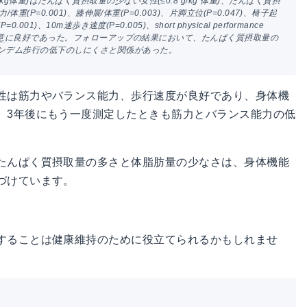
g体重)はたんぱく質摂取量の少ない女性(≤0.8 g/kg 体重)、たんぱく質摂
/体重(P=0.001)、膝伸展/体重(P=0.003)、片脚立位(P=0.047)、椅子起
001)、10m速歩き速度(P=0.005)、short physical performance
意
に良好であった。フォローアップの結果において、たんぱく質摂取量の
タンデム歩行の低下のしにくさと関係があった。
性は筋力やバランス能力、歩行速度が良好であり、身体機
、3年後にもう一度測定したときも筋力とバランス能力の低
たんぱく質摂取量の多さと体脂肪量の少なさは、身体機能
づけています。
することは健康維持のために役立てられるかもしれませ