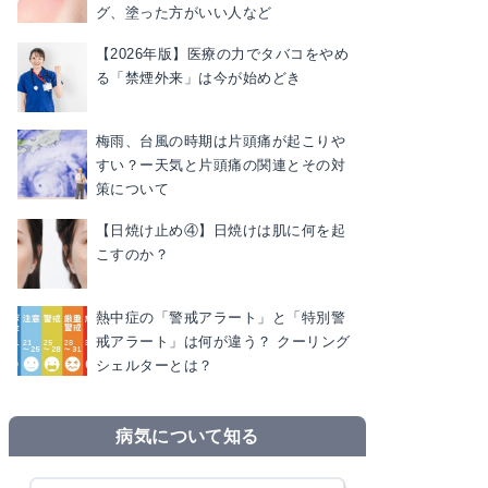
グ、塗った方がいい人など
【2026年版】医療の力でタバコをやめ
る「禁煙外来」は今が始めどき
梅雨、台風の時期は片頭痛が起こりや
すい？ー天気と片頭痛の関連とその対
策について
【日焼け止め④】日焼けは肌に何を起
こすのか？
熱中症の「警戒アラート」と「特別警
戒アラート」は何が違う？ クーリング
シェルターとは？
病気について知る