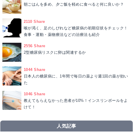
朝ごはんを多め、夕ご飯を軽めに食べると何に良いか？
2110 Share
喉が渇く、足のしびれなど糖尿病の初期症状をチェック！
食事・運動・薬物療法などの治療法も紹介
2556 Share
2型糖尿病リスクに卵は関連するか
1044 Share
日本人の糖尿病に、1年間で毎日の薬より週1回の薬が効い
た
1046 Share
教えてもらえなかった患者が10%！インスリンボールをよ
けて！
人気記事