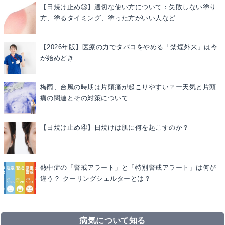
【日焼け止め③】適切な使い方について：失敗しない塗り
方、塗るタイミング、塗った方がいい人など
【2026年版】医療の力でタバコをやめる「禁煙外来」は今
が始めどき
梅雨、台風の時期は片頭痛が起こりやすい？ー天気と片頭
痛の関連とその対策について
【日焼け止め④】日焼けは肌に何を起こすのか？
熱中症の「警戒アラート」と「特別警戒アラート」は何が
違う？ クーリングシェルターとは？
病気について知る