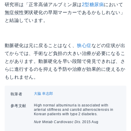
研究班は「正常高値アルブミン尿は
2型糖尿病
において
無症候性
粥状硬化の早期マーカーであるかもしれない」
と結論しています。
動脈硬化は元に戻ることはなく、
狭心症
などの症状が出
てからでは、手術など負担の大きい治療が必要になるこ
とがあります。動脈硬化を早い段階で発見できれば、さ
らに進行するのを抑える予防や治療が効果的に使えるか
もしれません。
大脇 幸志郎
執筆者
High normal albuminuria is associated with
参考文献
arterial stiffness and carotid atherosclerosis in
Korean patients with type 2 diabetes.
Nutr Metab Cardiovasc Dis
. 2015 Aug