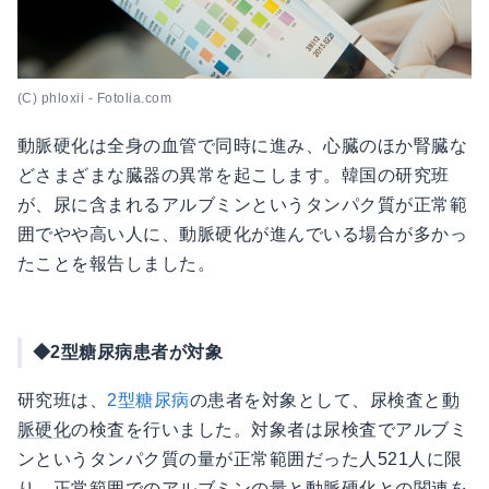
(C) phloxii - Fotolia.com
動脈硬化は全身の血管で同時に進み、心臓のほか腎臓な
どさまざまな臓器の異常を起こします。韓国の研究班
が、尿に含まれるアルブミンというタンパク質が正常範
囲でやや高い人に、動脈硬化が進んでいる場合が多かっ
たことを報告しました。
◆2型糖尿病患者が対象
研究班は、
2型糖尿病
の患者を対象として、尿検査と
動
脈硬化
の検査を行いました。対象者は尿検査でアルブミ
ンというタンパク質の量が正常範囲だった人521人に限
り、正常範囲でのアルブミンの量と動脈硬化との関連を