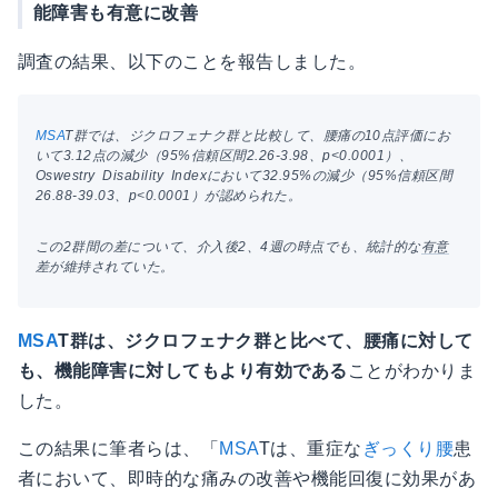
能障害も有意に改善
調査の結果、以下のことを報告しました。
MSA
T群では、ジクロフェナク群と比較して、腰痛の10点評価にお
いて3.12点の減少（95%信頼区間2.26-3.98、p<0.0001）、
Oswestry Disability Indexにおいて32.95%の減少（95%信頼区間
26.88-39.03、p<0.0001）が認められた。
この2群間の差について、介入後2、4週の時点でも、統計的な
有意
差が維持されていた。
MSA
T群は、ジクロフェナク群と比べて、腰痛に対して
も、機能障害に対してもより有効である
ことがわかりま
した。
この結果に筆者らは、「
MSA
Tは、重症な
ぎっくり腰
患
者において、即時的な痛みの改善や機能回復に効果があ