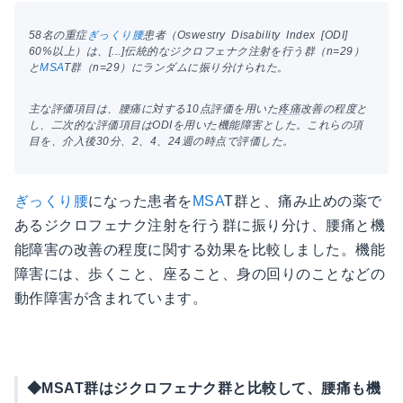
58名の重症
ぎっくり腰
患者（Oswestry Disability Index [ODI]
60%以上）は、[...]伝統的なジクロフェナク注射を行う群（n=29）
と
MSA
T群（n=29）にランダムに振り分けられた。
主な評価項目は、腰痛に対する10点評価を用いた
疼痛
改善の程度と
し、二次的な評価項目はODIを用いた機能障害とした。これらの項
目を、介入後30分、2、4、24週の時点で評価した。
ぎっくり腰
になった患者を
MSA
T群と、痛み止めの薬で
あるジクロフェナク注射を行う群に振り分け、腰痛と機
能障害の改善の程度に関する効果を比較しました。機能
障害には、歩くこと、座ること、身の回りのことなどの
動作障害が含まれています。
◆MSAT群はジクロフェナク群と比較して、腰痛も機