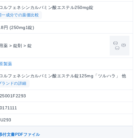
ロルフェネシンカルバミン酸エステル250mg錠
同一成分での薬価比較
.8円 (250mg1錠)
用薬 > 錠剤 > 錠
原製薬
ロルフェネシンカルバミン酸エステル錠125mg「ツルハラ」 他
ブランドの詳細
25001F2293
0171111
SU293
添付文書PDFファイル