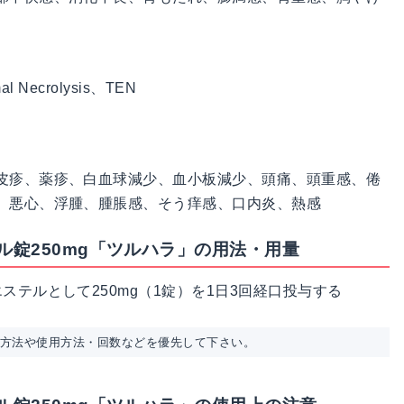
Necrolysis、TEN
皮疹、薬疹、白血球減少、血小板減少、頭痛、頭重感、倦
、悪心、浮腫、腫脹感、そう痒感、口内炎、熱感
錠250mg「ツルハラ」の用法・用量
テルとして250mg（1錠）を1日3回経口投与する
用方法や使用方法・回数などを優先して下さい。