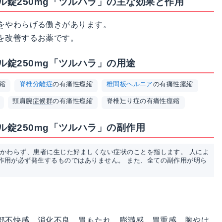
錠250mg「ツルハラ」の主な効果と作用
をやわらげる働きがあります。
を改善するお薬です。
錠250mg「ツルハラ」の用途
縮
脊椎分離症
の有痛性痙縮
椎間板ヘルニア
の有痛性痙縮
頸肩腕
症候群
の有痛性痙縮
脊椎辷り症の有痛性痙縮
錠250mg「ツルハラ」の副作用
かかわらず、患者に生じた好ましくない症状のことを指します。 人によ
作用が必ず発生するものではありません。 また、全ての副作用が明ら
部不快感、消化不良、胃もたれ、膨満感、胃重感、胸やけ