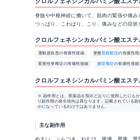
クロルフェネシンカルバミン酸エステル
脊髄
や中枢神経に働いて、筋肉の緊張や痛み
つっぱり、こわばり、こり、痛みなどの症状
クロルフェネシンカルバミン酸エステル
運動器疾患の有痛性痙縮
脊椎
骨粗鬆症
の有痛性痙
変形性脊椎症の有痛性痙縮
腰背痛症
の有痛性痙縮
クロルフェネシンカルバミン酸エステル
※ 副作用とは、医薬品を指示どおりに使用したにも
り副作用の発生傾向は異なります。記載されている副
かになっているわけではありません。
主な副作用
めまい、ふらつき、ねむけ、腹痛、胃痛、胃