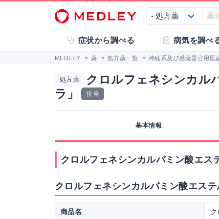
症状から調べる
病気を調べ
MEDLEY
>
薬
>
処方薬一覧
>
神経系及び感覚器官用医
クロルフェネシンカルバ
処方薬
ラ」
後発
基本情報
クロルフェネシンカルバミン酸エステ
クロルフェネシンカルバミン酸エステル
商品名
ク