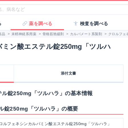
る
薬を調べる
検査を調べる
薬品
>
末梢神経系用薬
>
骨格筋弛緩剤
>
カルバメート系製剤
>
クロルフェ
ミン酸エステル錠250mg「ツルハ
添付文書
ル錠250mg「ツルハラ」の基本情報
錠250mg「ツルハラ」の概要
ロルフェネシンカルバミン酸エステル錠250mg「ツルハラ」