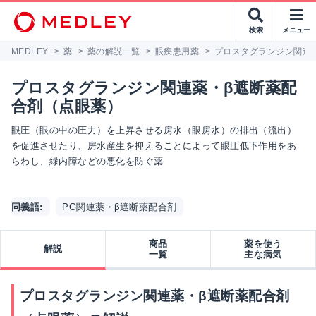
検索
メニュー
MEDLEY
>
薬
>
薬の解説一覧
>
眼疾患用薬
>
プロスタグランジン関連
プロスタグランジン関連薬・β遮断薬配
合剤（点眼薬）
眼圧（眼の中の圧力）を上昇させる房水（眼房水）の排出（流出）
を促進させたり、房水産生を抑えることによって眼圧低下作用をあ
らわし、緑内障などの悪化を防ぐ薬
同義語:
PG関連薬・β遮断薬配合剤
商品
薬を使う
解説
一覧
主な病気
プロスタグランジン関連薬・β遮断薬配合剤