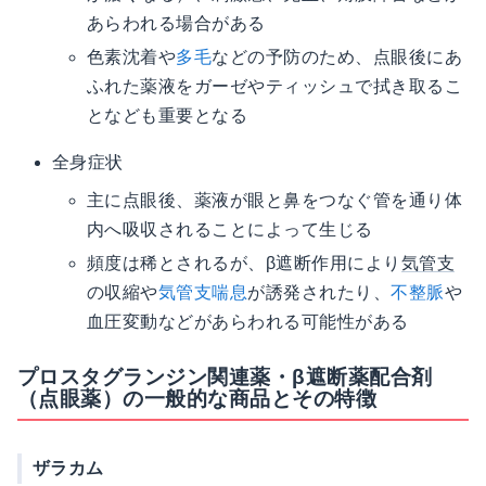
あらわれる場合がある
色素沈着や
多毛
などの予防のため、点眼後にあ
ふれた薬液をガーゼやティッシュで拭き取るこ
となども重要となる
全身症状
主に点眼後、薬液が眼と鼻をつなぐ管を通り体
内へ吸収されることによって生じる
頻度は稀とされるが、β遮断作用により
気管支
の収縮や
気管支喘息
が誘発されたり、
不整脈
や
血圧変動などがあらわれる可能性がある
プロスタグランジン関連薬・β遮断薬配合剤
（点眼薬）の一般的な商品とその特徴
ザラカム