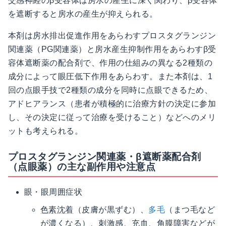
交感神経のβ受容体は房水の産生に深く関わり、β受容体
を遮断すると房水の産生が抑えられる。
本剤は房水排出促進作用をあらわすプロスタグランジン
関連薬（PG関連薬）と房水産生抑制作用をあらわすβ受
容体遮断薬の配合剤で、作用の仕組みの異なる2種類の
成分によって眼圧低下作用をあらわす。また本剤は、1
回の点眼手技で2種類の成分を同時に点眼できるため、
アドヒアランス（患者が積極的に治療方針の決定に参加
し、その決定に従って治療を受けること）などへのメリ
ットも考えられる。
プロスタグランジン関連薬・β遮断薬配合剤
（点眼薬）の主な副作用や注意点
眼・眼周囲症状
色素沈着
（皮膚が黒ずむ）、
多毛
（まつ毛など
が濃くなる）、刺激感、充血、角膜障害などが