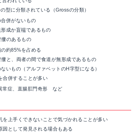
と言われている
の型に分類されている（Grossの分類）
の合併がないもの
無形成か
盲端
であるもの
管瘻のあるもの
の約85%を占める
管瘻と、両者の間で食道が無形成であるもの
のないもの（アルファベットのH字型になる）
を合併することが多い
異常症、直腸肛門奇形 など
乳を上手くできないことで気づかれることが多い
原因として発見される場合もある