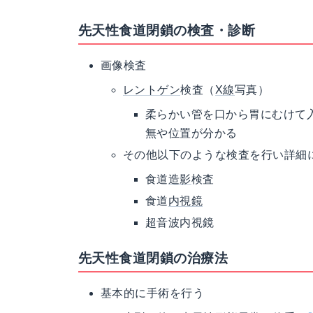
先天性食道閉鎖の検査・診断
画像検査
レントゲン
検査（
X線
写真）
柔らかい管を口から胃にむけて
無や位置が分かる
その他以下のような検査を行い詳
食道
造影
検査
食道
内視鏡
超音波内視鏡
先天性食道閉鎖の治療法
基本的に手術を行う