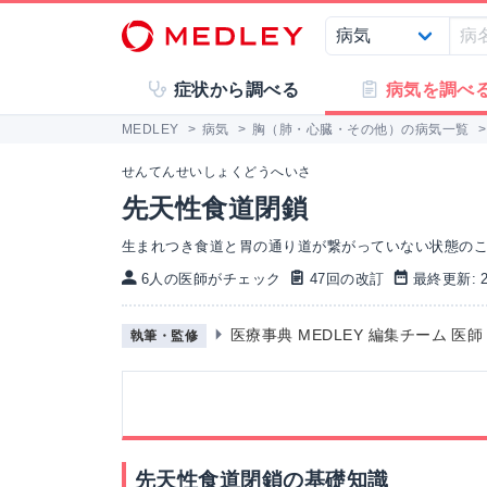
症状から調べる
病気を調べ
MEDLEY
>
病気
>
胸（肺・心臓・その他）の病気一覧
>
せんてんせいしょくどうへいさ
先天性食道閉鎖
生まれつき食道と胃の通り道が繋がっていない状態の
6人の医師がチェック
47回の改訂
最終更新: 20
医療事典 MEDLEY 編集チーム 医
執筆・監修
先天性食道閉鎖の基礎知識