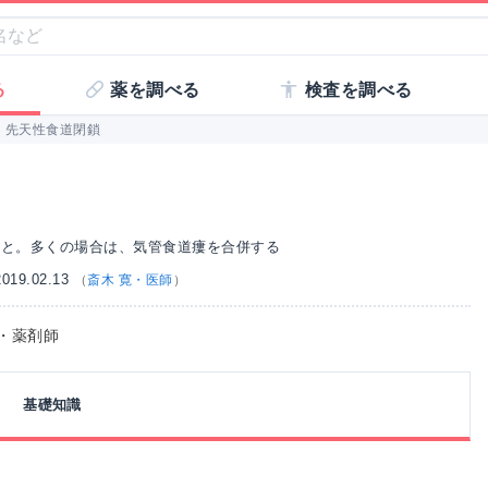
る
薬を調べる
検査を調べる
先天性食道閉鎖
こと。多くの場合は、気管食道瘻を合併する
19.02.13
（
斎木 寛・医師
）
師・薬剤師
基礎知識