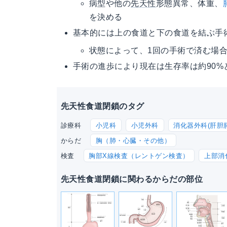
病型や他の
先天性
形態異常、体重、
を決める
基本的には上の食道と下の食道を結ぶ手
状態によって、1回の手術で済む場
手術の進歩により現在は生存率は約90%
先天性食道閉鎖のタグ
小児科
小児外科
消化器外科(肝胆膵
診療科
胸（肺・心臓・その他）
からだ
胸部X線検査（レントゲン検査）
上部消
検査
先天性食道閉鎖に関わるからだの部位