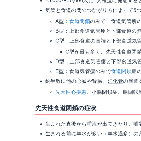
25,000〜50,000人に1人程度に
発症
する
気管と食道の間のつながり方によって5つ
A型：
食道閉鎖
のみで、食道気管瘻
B型：上部食道気管瘻と下部食道の
C型：上部食道の盲端と下部食道気
C型が最も多く、先天性食道閉鎖
D型：上部食道気管瘻と下部食道気
E型：食道気管瘻のみで
食道閉鎖
症
約半数に他の心臓や腎臓、
消化管
の異常
先天性心疾患
、小腸閉鎖症、腸回転
先天性食道閉鎖の症状
生まれた直後から唾液が出てきたり、哺
生まれる前に羊水が多い（
羊水過多
）の