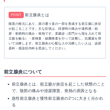
前立腺炎とは
POINT
陰茎の根元にあり、尿の通り道の一部を形成する前立腺に炎症
が起こることです。主な症状は、排尿時の痛みや違和感・頻
尿・射精時の痛み・発熱です。直腸診（肛門から指を入れて前
立腺を触る）・尿検査・細菌検査を行って診断し、抗菌薬を用
いて治療します。前立腺炎が心配な人や治療したい人は、泌尿
器科・感染症内科を受診してください。
前立腺炎について
前立腺炎とは、
前立腺
が
炎症
を起こした状態のこと
で、陰部の痛みや
排尿障害
、発熱の原因となる
急性前立腺炎と慢性前立腺炎の2つに大きく分かれ
る