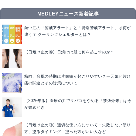
MEDLEYニュース新着記事
熱中症の「警戒アラート」と「特別警戒アラート」は何が
違う？ クーリングシェルターとは？
【日焼け止め④】日焼けは肌に何を起こすのか？
梅雨、台風の時期は片頭痛が起こりやすい？ー天気と片頭
痛の関連とその対策について
【2026年版】医療の力でタバコをやめる「禁煙外来」は今
が始めどき
【日焼け止め③】適切な使い方について：失敗しない塗り
方、塗るタイミング、塗った方がいい人など