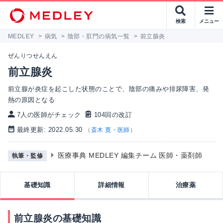
検索
メニュー
MEDLEY
>
病気
>
陰部・肛門の病気一覧
>
前立腺炎
ぜんりつせんえん
前立腺炎
前立腺が炎症を起こした状態のことで、陰部の痛みや排尿障害、発
熱の原因となる
7人の医師がチェック
104回の改訂
最終更新: 2022.05.30
（
斎木 寛・医師
）
医療事典 MEDLEY 編集チーム 医師・薬剤師
執筆・監修
基礎知識
詳細情報
治療薬
前立腺炎の基礎知識