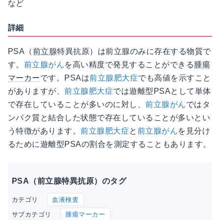
など
詳細
PSA（
前立腺
特異抗原）は前立腺のみに存在する物質で
す。
前立腺がん
を高い精度で発見することができる
腫瘍
マーカー
です。PSAは
前立腺肥大症
でも高値を示すこと
がありますが、
前立腺肥大症
では遊離型PSAとして単体
で存在していることが多いのに対し、
前立腺がん
ではタ
ンパク質と結合した状態で存在していることが多いとい
う特徴があります。
前立腺肥大症
と
前立腺がん
を見分け
るために遊離型PSAの割合を測定することもあります。
PSA（前立腺特異抗原）のタグ
血液検査
カテゴリ
腫瘍マーカー
サブカテゴリ