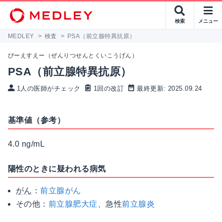
検索
メニュー
MEDLEY
>
検査
>
PSA（前立腺特異抗原）
ぴーえすえー（ぜんりつせんとくいこうげん）
PSA（前立腺特異抗原）
1人の医師がチェック
1回の改訂
最終更新: 2025.09.24
基準値（参考）
4.0 ng/mL
陽性のときに疑われる病気
がん
：
前立腺がん
その他：
前立腺肥大症
、急性
前立腺炎