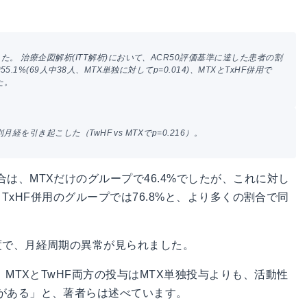
えた。 治療企図解析(ITT解析)において、ACR50評価基準に達した患者の割
55.1%(69人中38人、MTX単独に対してp=0.014)、MTXとTxHF併用で
た。
規則月経を引き起こした（TwHF vs MTXでp=0.216）。
は、MTXだけのグループで46.4%でしたが、これに対し
XとTxHF併用のグループでは76.8%と、より多くの割合で同
度で、月経周期の異常が見られました。
、MTXとTwHF両方の投与はMTX単独投与よりも、活動性
がある」と、著者らは述べています。