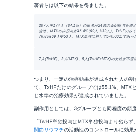
著者らは以下の結果を得ました。
207人中174人（84.1%）の患者が24週の薬剤投与を終
合は、MTXのみ投与が46.4%(69人中32人)、TxHFのみで
76.8%(69人中53人、MTX単独に対してp<0.001)であっ
7人(TwHF)、3人(MTX)、5人(TwHF+MTX)の女性が不
つまり、一定の治療効果が達成された人の割合
て、TxHFだけのグループでは55.1%、MT
じ水準の治療効果が達成されていました。
副作用としては、3グループとも同程度の頻
「TwHF単独投与はMTX単独投与より劣らず
関節リウマチ
の活動性のコントロールに効果