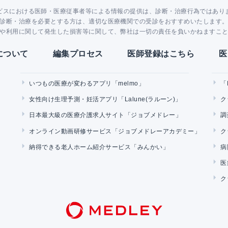
ビスにおける医師・医療従事者等による情報の提供は、診断・治療行為ではあり
診断・治療を必要とする方は、適切な医療機関での受診をおすすめいたします
や利用に関して発生した損害等に関して、弊社は一切の責任を負いかねますこ
Yについて
編集プロセス
医師登録はこちら
医
いつもの医療が変わるアプリ「melmo」
「
女性向け生理予測・妊活アプリ「Lalune(ラルーン)」
ク
日本最大級の医療介護求人サイト「ジョブメドレー」
調
オンライン動画研修サービス「ジョブメドレーアカデミー」
ク
納得できる老人ホーム紹介サービス「みんかい」
病
医
ク