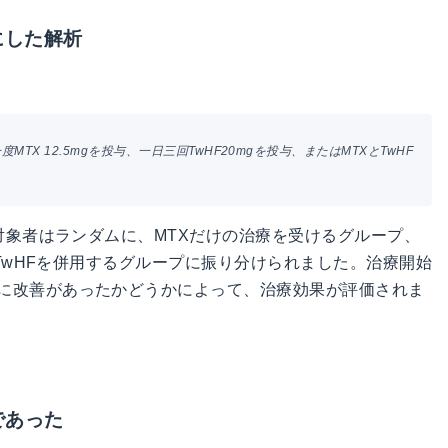
にした解析
TX 12.5mgを投与、一日三回TwHF20mgを投与、またはMTXとTwHF
対象者はランダムに、MTXだけの治療を受けるグループ、
とTwHFを併用するグループに振り分けられました。治療開始
に改善があったかどうかによって、治療効果が評価されま
であった