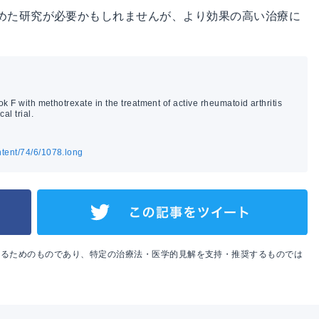
めた研究が必要かもしれませんが、より効果の高い治療に
k F with methotrexate in the treatment of active rheumatoid arthritis
al trial.
ntent/74/6/1078.long
めるためのものであり、特定の治療法・医学的見解を支持・推奨するものでは