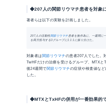
◆207人の関節リウマチ患者を対象
著者らは以下の実験を計画しました。
207人の活動性
関節リウマチ
患者を無作為に、一週間に一度M
を両方投与する3グループに1:1:1に振り分けた。
対象者は
関節リウマチ
の患者207人でした。
TwHFだけの治療を受けるグループ、MTX
後24週間で
関節リウマチ
の症状や検査値など
した。
◆MTXとTxHFの併用が一番効果的