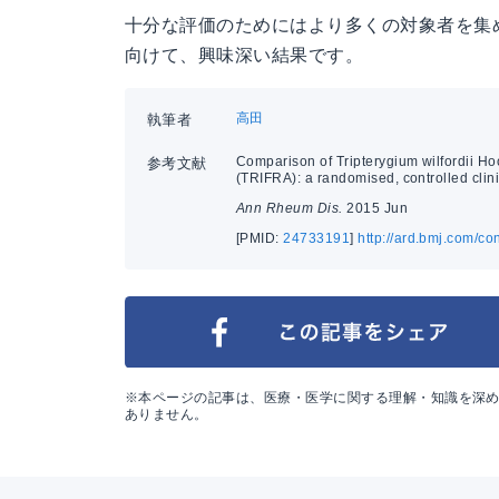
十分な評価のためにはより多くの対象者を集
向けて、興味深い結果です。
高田
執筆者
Comparison of Tripterygium wilfordii Hoo
参考文献
(TRIFRA): a randomised, controlled clinic
Ann Rheum Dis.
2015 Jun
[PMID:
24733191
]
http://ard.bmj.com/co
※本ページの記事は、医療・医学に関する理解・知識を深
ありません。