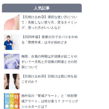
人気記事
【日焼け止め③】適切な使い方につい
て：失敗しない塗り方、塗るタイミン
グ、塗った方がいい人など
【2026年版】医療の力でタバコをやめ
る「禁煙外来」は今が始めどき
梅雨、台風の時期は片頭痛が起こりや
すい？ー天気と片頭痛の関連とその対
策について
【日焼け止め④】日焼けは肌に何を起
こすのか？
熱中症の「警戒アラート」と「特別警
戒アラート」は何が違う？ クーリング
シェルターとは？