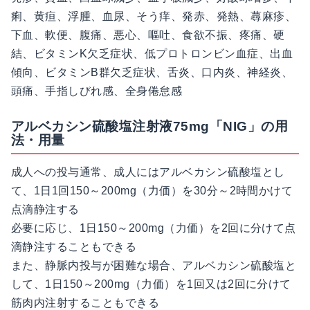
痢、黄疸、浮腫、血尿、そう痒、発赤、発熱、蕁麻疹、
下血、軟便、腹痛、悪心、嘔吐、食欲不振、疼痛、硬
結、ビタミンK欠乏症状、低プロトロンビン血症、出血
傾向、ビタミンB群欠乏症状、舌炎、口内炎、神経炎、
頭痛、手指しびれ感、全身倦怠感
アルベカシン硫酸塩注射液75mg「NIG」の用
法・用量
成人への投与通常、成人にはアルベカシン硫酸塩とし
て、1日1回150～200mg（力価）を30分～2時間かけて
点滴静注する
必要に応じ、1日150～200mg（力価）を2回に分けて点
滴静注することもできる
また、静脈内投与が困難な場合、アルベカシン硫酸塩と
して、1日150～200mg（力価）を1回又は2回に分けて
筋肉内注射することもできる