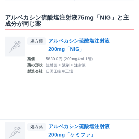
アルベカシン硫酸塩注射液75mg「NIG」と主
成分が同じ薬
アルベカシン硫酸塩注射液
処方薬
200mg「NIG」
薬価
5830.0円 (200mg4mL1管)
薬の形状
注射薬 > 液剤 > 注射液
製造会社
日医工岐阜工場
アルベカシン硫酸塩注射液
処方薬
200mg「ケミファ」