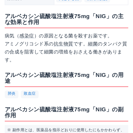
アルベカシン硫酸塩注射液75mg「NIG」の主
な効果と作用
病気（
感染症
）の原因となる菌を殺すお薬です。
アミノグリコシド系の
抗生物質
です。
細菌
のタンパク質
の合成を阻害して細菌の増殖をおさえる働きがありま
す。
アルベカシン硫酸塩注射液75mg「NIG」の用
途
肺炎
敗血症
アルベカシン硫酸塩注射液75mg「NIG」の副
作用
※ 副作用とは、医薬品を指示どおりに使用したにもかかわらず、