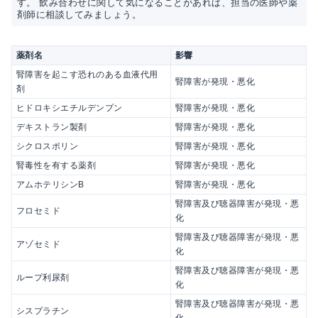
す。 飲み合わせに関して気になることがあれば、担当の医師や薬
剤師に相談してみましょう。
薬剤名
影響
腎障害を起こす恐れのある血液代用
腎障害が発現・悪化
剤
ヒドロキシエチルデンプン
腎障害が発現・悪化
デキストラン製剤
腎障害が発現・悪化
シクロスポリン
腎障害が発現・悪化
腎毒性を有する薬剤
腎障害が発現・悪化
アムホテリシンB
腎障害が発現・悪化
腎障害及び聴器障害が発現・悪
フロセミド
化
腎障害及び聴器障害が発現・悪
アゾセミド
化
腎障害及び聴器障害が発現・悪
ループ利尿剤
化
腎障害及び聴器障害が発現・悪
シスプラチン