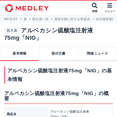
検索
メニュー
MEDLEY
>
薬
>
処方薬一覧
>
病原生物に対する医薬品
>
抗生物質製剤
アルベカシン硫酸塩注射液
処方薬
75mg「NIG」
基本情報
添付文書
関連ニュース
アルベカシン硫酸塩注射液75mg「NIG」の基
本情報
アルベカシン硫酸塩注射液75mg「NIG」の概
要
アルベカシン硫酸塩注射液
商品名
75mg「NIG」