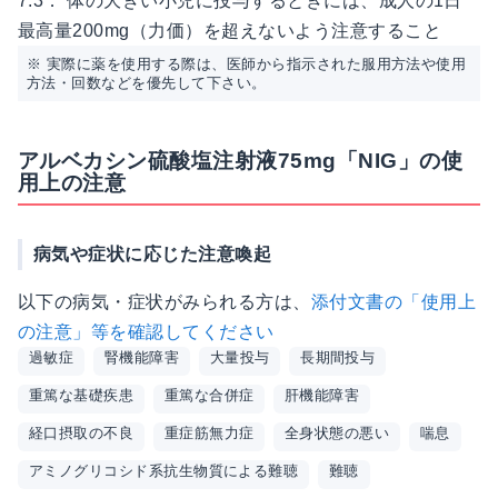
7.3． 体の大きい小児に投与するときには、成人の1日
最高量200mg（力価）を超えないよう注意すること
※ 実際に薬を使用する際は、医師から指示された服用方法や使用
方法・回数などを優先して下さい。
アルベカシン硫酸塩注射液75mg「NIG」の使
用上の注意
病気や症状に応じた注意喚起
以下の病気・症状がみられる方は、
添付文書の「使用上
の注意」等を確認してください
過敏症
腎機能障害
大量投与
長期間投与
重篤な基礎疾患
重篤な合併症
肝機能障害
経口摂取の不良
重症筋無力症
全身状態の悪い
喘息
アミノグリコシド系抗生物質による難聴
難聴