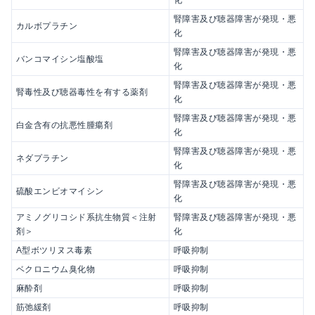
化
腎障害及び聴器障害が発現・悪
カルボプラチン
化
腎障害及び聴器障害が発現・悪
バンコマイシン塩酸塩
化
腎障害及び聴器障害が発現・悪
腎毒性及び聴器毒性を有する薬剤
化
腎障害及び聴器障害が発現・悪
白金含有の抗悪性腫瘍剤
化
腎障害及び聴器障害が発現・悪
ネダプラチン
化
腎障害及び聴器障害が発現・悪
硫酸エンビオマイシン
化
アミノグリコシド系抗生物質＜注射
腎障害及び聴器障害が発現・悪
剤＞
化
A型ボツリヌス毒素
呼吸抑制
ベクロニウム臭化物
呼吸抑制
麻酔剤
呼吸抑制
筋弛緩剤
呼吸抑制