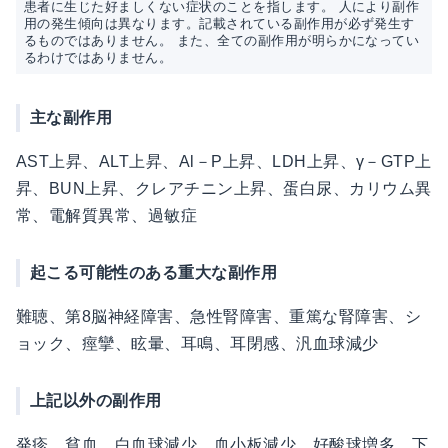
患者に生じた好ましくない症状のことを指します。 人により副作
用の発生傾向は異なります。記載されている副作用が必ず発生す
るものではありません。 また、全ての副作用が明らかになってい
るわけではありません。
主な副作用
AST上昇、ALT上昇、Al－P上昇、LDH上昇、γ－GTP上
昇、BUN上昇、クレアチニン上昇、蛋白尿、カリウム異
常、電解質異常、過敏症
起こる可能性のある重大な副作用
難聴、第8脳神経障害、急性腎障害、重篤な腎障害、シ
ョック、痙攣、眩暈、耳鳴、耳閉感、汎血球減少
上記以外の副作用
発疹、貧血、白血球減少、血小板減少、好酸球増多、下