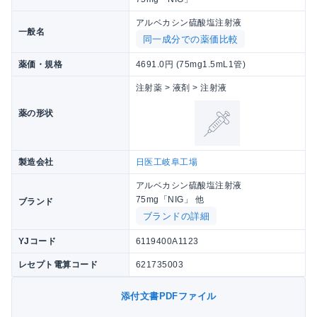
アルベカシン硫酸塩注射液
一般名
同一成分での薬価比較
薬価・規格
4691.0円 (75mg1.5mL1管)
注射薬 > 液剤 > 注射液
薬の形状
製造会社
日医工岐阜工場
アルベカシン硫酸塩注射液
75mg「NIG」 他
ブランド
ブランドの詳細
YJコード
6119400A1123
レセプト電算コード
621735003
添付文書PDFファイル