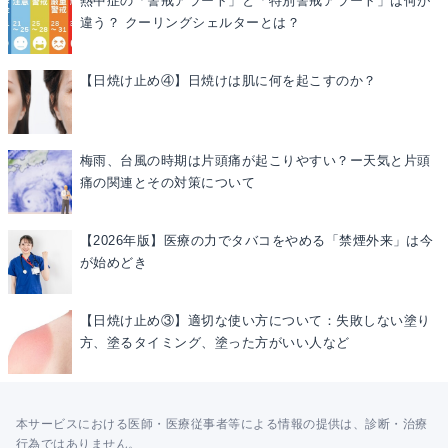
熱中症の「警戒アラート」と「特別警戒アラート」は何が
違う？ クーリングシェルターとは？
【日焼け止め④】日焼けは肌に何を起こすのか？
梅雨、台風の時期は片頭痛が起こりやすい？ー天気と片頭
痛の関連とその対策について
【2026年版】医療の力でタバコをやめる「禁煙外来」は今
が始めどき
【日焼け止め③】適切な使い方について：失敗しない塗り
方、塗るタイミング、塗った方がいい人など
本サービスにおける医師・医療従事者等による情報の提供は、診断・治療
行為ではありません。