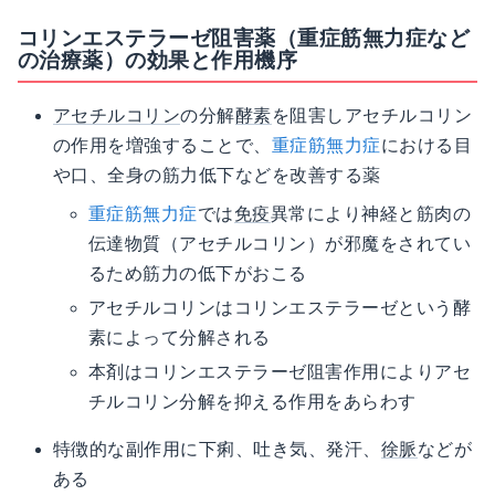
コリンエステラーゼ阻害薬（重症筋無力症など
の治療薬）の効果と作用機序
アセチルコリン
の分解
酵素
を阻害しアセチルコリン
の作用を増強することで、
重症筋無力症
における目
や口、全身の筋力低下などを改善する薬
重症筋無力症
では
免疫
異常により神経と筋肉の
伝達物質（アセチルコリン）が邪魔をされてい
るため筋力の低下がおこる
アセチルコリンはコリンエステラーゼという酵
素によって分解される
本剤はコリンエステラーゼ阻害作用によりアセ
チルコリン分解を抑える作用をあらわす
特徴的な副作用に下痢、吐き気、発汗、
徐脈
などが
ある