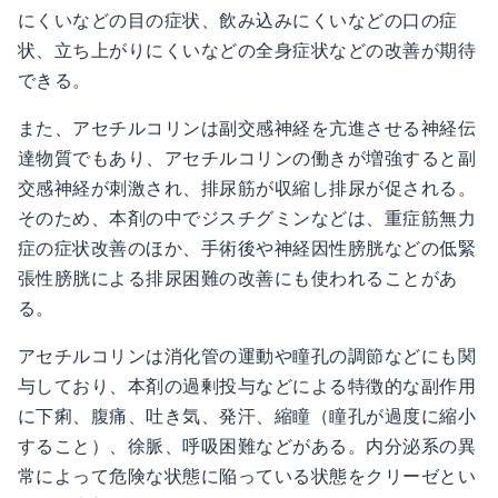
にくいなどの目の症状、飲み込みにくいなどの口の症
状、立ち上がりにくいなどの全身症状などの改善が期待
できる。
また、アセチルコリンは副交感神経を亢進させる神経伝
達物質でもあり、アセチルコリンの働きが増強すると副
交感神経が刺激され、排尿筋が収縮し排尿が促される。
そのため、本剤の中でジスチグミンなどは、重症筋無力
症の症状改善のほか、手術後や神経因性膀胱などの低緊
張性膀胱による排尿困難の改善にも使われることがあ
る。
アセチルコリンは消化管の運動や瞳孔の調節などにも関
与しており、本剤の過剰投与などによる特徴的な副作用
に下痢、腹痛、吐き気、発汗、縮瞳（瞳孔が過度に縮小
すること）、徐脈、呼吸困難などがある。内分泌系の異
常によって危険な状態に陥っている状態をクリーゼとい