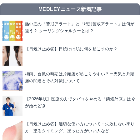
MEDLEYニュース新着記事
熱中症の「警戒アラート」と「特別警戒アラート」は何が
違う？ クーリングシェルターとは？
【日焼け止め④】日焼けは肌に何を起こすのか？
梅雨、台風の時期は片頭痛が起こりやすい？ー天気と片頭
痛の関連とその対策について
【2026年版】医療の力でタバコをやめる「禁煙外来」は今
が始めどき
【日焼け止め③】適切な使い方について：失敗しない塗り
方、塗るタイミング、塗った方がいい人など