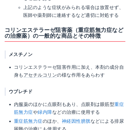
上記のような症状がみられる場合は放置せず、
医師や薬剤師に連絡するなど適切に対処する
コリンエステラーゼ阻害薬（重症筋無力症など
の治療薬）の一般的な商品とその特徴
メスチノン
コリンエステラーゼ阻害作用に加え、本剤の成分自
身も
アセチルコリン
の様な作用をあらわす
ウブレチド
内服薬
のほかに点眼剤もあり、点眼剤は眼筋型
重症
筋無力症
や
緑内障
などの治療に使用する
重症筋無力症
のほか、
神経因性膀胱
などによる排尿
困難の治療にも使用する