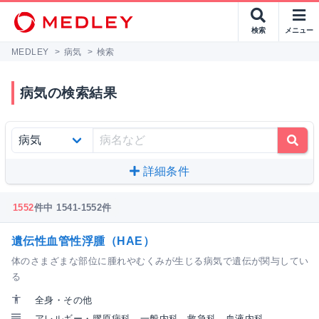
検索
メニュー
MEDLEY
>
病気
>
検索
病気の検索結果
詳細条件
1552
件中 1541-1552件
遺伝性血管性浮腫（HAE）
体のさまざまな部位に腫れやむくみが生じる病気で遺伝が関与してい
る
全身・その他
アレルギー・膠原病科
一般内科
救急科
血液内科