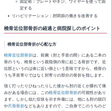
固定術：プレートやネジ、ワイヤーを使って固
定する
リハビリテーション：肘関節の働きを改善する
橈骨近位部骨折の経過と病院探しのポイント
橈骨近位部骨折が心配な方
橈骨近位部骨折
は、前腕（肘と手首の間）にある二本の
骨のうち、橈骨という親指側の骨に起こる骨折です。近
位部というのは体に近い側という意味ですから、橈骨の
うち手首寄りではなく肘寄りの部分の骨折を指します。
強く打ったりひねったりした後から肘の近くが腫れて痛
みがある場合には、この
橈骨近位部骨折
の可能性があり
ます。しかし似た症状を示す外傷には、他にも肘の脱臼
や
尺骨骨折
などもありますので、ご自身でこのうちのど