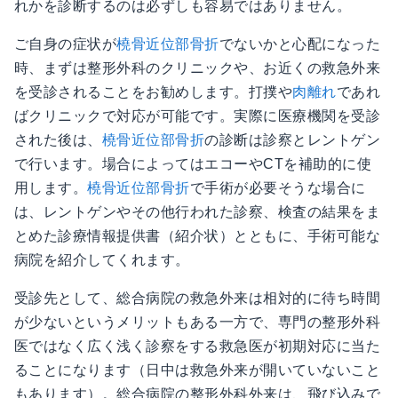
れかを診断するのは必ずしも容易ではありません。
ご自身の症状が
橈骨近位部骨折
でないかと心配になった
時、まずは整形外科のクリニックや、お近くの救急外来
を受診されることをお勧めします。打撲や
肉離れ
であれ
ばクリニックで対応が可能です。実際に医療機関を受診
された後は、
橈骨近位部骨折
の診断は診察とレントゲン
で行います。場合によってはエコーやCTを補助的に使
用します。
橈骨近位部骨折
で手術が必要そうな場合に
は、レントゲンやその他行われた診察、検査の結果をま
とめた診療情報提供書（紹介状）とともに、手術可能な
病院を紹介してくれます。
受診先として、総合病院の救急外来は相対的に待ち時間
が少ないというメリットもある一方で、専門の整形外科
医ではなく広く浅く診察をする救急医が初期対応に当た
ることになります（日中は救急外来が開いていないこと
もあります）。総合病院の整形外科外来は、飛び込みで