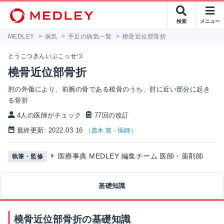
検索
メニュー
MEDLEY
>
病気
>
手足の病気一覧
>
橈骨近位部骨折
とうこつきんいぶこっせつ
橈骨近位部骨折
肘の外傷により、前腕の骨である橈骨のうち、肘に近い部分に起き
る骨折
4人の医師がチェック
77回の改訂
最終更新: 2022.03.16
（
斎木 寛・医師
）
医療事典 MEDLEY 編集チーム 医師・薬剤師
執筆・監修
基礎知識
橈骨近位部骨折の基礎知識