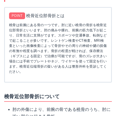
橈骨近位部骨折とは
POINT
橈骨は前腕にある骨の一つです。肘に近い橈骨の骨折を橈骨近
位部骨折といいます。肘の痛みや腫れ、前腕の筋力低下が起こ
り、日常生活に支障がでます。スポーツや交通事故、転倒など
で起こることが多いです。レントゲン検査やCT検査、MRI検
査といった画像検査によって骨折やその周りの神経や腱の損傷
の有無や程度を調べます。骨折の程度が軽ければ、保存療法
（ギプスによる固定）で治療が可能ですが、骨のズレが大きい
場合には手術でプレートやネジ、ワイヤーを使って固定を行い
ます。橈骨近位端骨折の疑いがある人は整形外科を受診してく
ださい。
橈骨近位部骨折について
肘の外傷により、前腕の骨である
橈骨
のうち、肘に