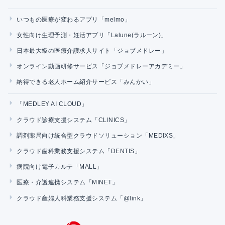
いつもの医療が変わるアプリ「melmo」
女性向け生理予測・妊活アプリ「Lalune(ラルーン)」
日本最大級の医療介護求人サイト「ジョブメドレー」
オンライン動画研修サービス「ジョブメドレーアカデミー」
納得できる老人ホーム紹介サービス「みんかい」
「MEDLEY AI CLOUD」
クラウド診療支援システム「CLINICS」
調剤薬局向け統合型クラウドソリューション「MEDIXS」
クラウド歯科業務支援システム「DENTIS」
病院向け電子カルテ「MALL」
医療・介護連携システム「MINET」
クラウド産婦人科業務支援システム「@link」