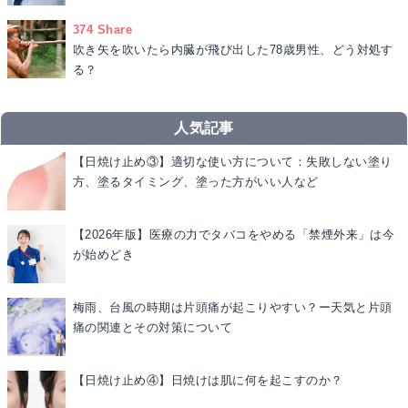
374 Share
吹き矢を吹いたら内臓が飛び出した78歳男性、どう対処す
る？
人気記事
【日焼け止め③】適切な使い方について：失敗しない塗り
方、塗るタイミング、塗った方がいい人など
【2026年版】医療の力でタバコをやめる「禁煙外来」は今
が始めどき
梅雨、台風の時期は片頭痛が起こりやすい？ー天気と片頭
痛の関連とその対策について
【日焼け止め④】日焼けは肌に何を起こすのか？