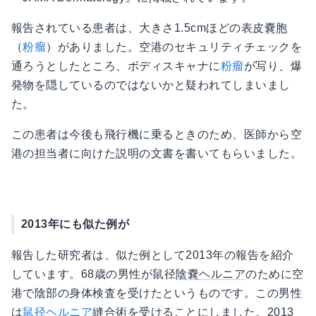
報告されている患者は、大きさ1.5cmほどの表皮
嚢胞
（
粉瘤
）がありました。空港のセキュリティチェックを
通ろうとしたところ、ボディスキャナに
粉瘤
が写り、爆
発物を隠しているのではないかと疑われてしまいまし
た。
この患者は今後も飛行機に乗るときのため、医師から空
港の担当者に向けた説明の文書を書いてもらいました。
2013年にも似た例が
報告した研究者は、似た例として2013年の報告を紹介
しています。68歳の男性が鼠径
陰嚢
ヘルニア
のために空
港で陰部の身体検査を受けたというものです。この男性
は
鼠径ヘルニア
縫合
術を受けることにしました。2013