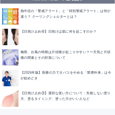
熱中症の「警戒アラート」と「特別警戒アラート」は何が
違う？ クーリングシェルターとは？
【日焼け止め④】日焼けは肌に何を起こすのか？
梅雨、台風の時期は片頭痛が起こりやすい？ー天気と片頭
痛の関連とその対策について
【2026年版】医療の力でタバコをやめる「禁煙外来」は今
が始めどき
【日焼け止め③】適切な使い方について：失敗しない塗り
方、塗るタイミング、塗った方がいい人など