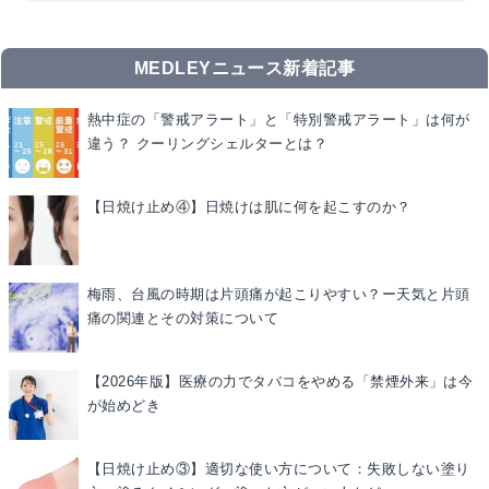
MEDLEYニュース新着記事
熱中症の「警戒アラート」と「特別警戒アラート」は何が
違う？ クーリングシェルターとは？
【日焼け止め④】日焼けは肌に何を起こすのか？
梅雨、台風の時期は片頭痛が起こりやすい？ー天気と片頭
痛の関連とその対策について
【2026年版】医療の力でタバコをやめる「禁煙外来」は今
が始めどき
【日焼け止め③】適切な使い方について：失敗しない塗り