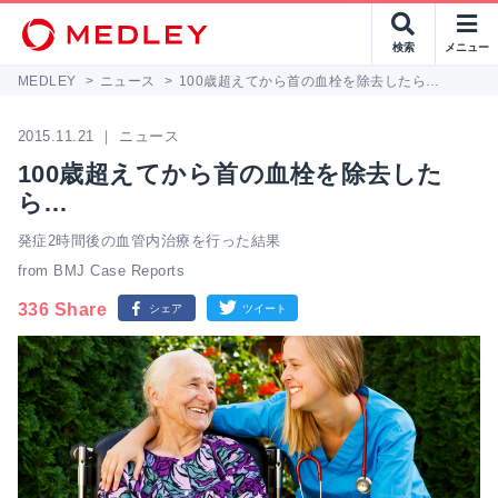
検索
メニュー
MEDLEY
>
ニュース
>
100歳超えてから首の血栓を除去したら…
2015.11.21 ｜ ニュース
100歳超えてから首の血栓を除去した
ら…
発症2時間後の血管内治療を行った結果
from BMJ Case Reports
336 Share