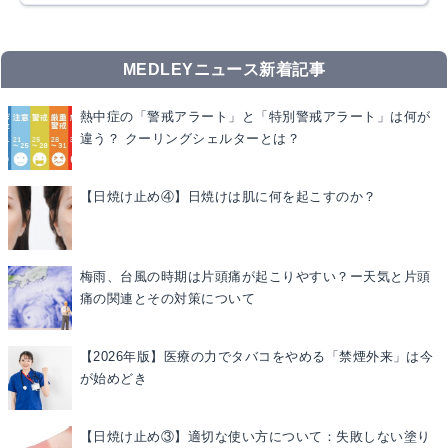
MEDLEYニュース新着記事
熱中症の「警戒アラート」と「特別警戒アラート」は何が
違う？ クーリングシェルターとは？
【日焼け止め④】日焼けは肌に何を起こすのか？
梅雨、台風の時期は片頭痛が起こりやすい？ー天気と片頭
痛の関連とその対策について
【2026年版】医療の力でタバコをやめる「禁煙外来」は今
が始めどき
【日焼け止め③】適切な使い方について：失敗しない塗り