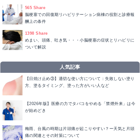
565 Share
脳梗塞での回復期リハビリテーション病棟の役割と診療報
酬上の条件
1398 Share
めまい、頭痛、吐き気・・・小脳梗塞の症状とリハビリに
ついて解説
人気記事
【日焼け止め③】適切な使い方について：失敗しない塗り
方、塗るタイミング、塗った方がいい人など
【2026年版】医療の力でタバコをやめる「禁煙外来」は今
が始めどき
梅雨、台風の時期は片頭痛が起こりやすい？ー天気と片頭
痛の関連とその対策について