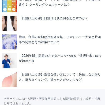
違う？ クーリングシェルターとは？
【日焼け止め④】日焼けは肌に何を起こすのか？
梅雨、台風の時期は片頭痛が起こりやすい？ー天気と片頭
痛の関連とその対策について
【2026年版】医療の力でタバコをやめる「禁煙外来」は今
が始めどき
【日焼け止め③】適切な使い方について：失敗しない塗り
方、塗るタイミング、塗った方がいい人など
本サービスにおける医師・医療従事者等による情報の提供は、診断・治療
行為ではありません。