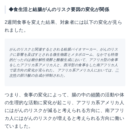
◆食生活と結腸がんのリスク要因の変化が関係
2週間食事を変えた結果、対象者には以下の変化が見ら
れました。
がんのリスクと関連するとされる粘膜バイオマーカー、がんのリス
クに影響を及ぼすとされる微生物叢とメタボローム、なかでも特徴
的だったのは糖分解性発酵と酪酸生成において、アフリカ型の食事
をしたアフリカ系アメリカ人と、西洋型の食事をした南アフリカ人
で逆方向の変化が見られた。
アフリカ系アメリカ人においては、
二
次性
の胆汁酸の合成が抑制された。
つまり、食事の変化によって、腸の中の
細菌
の活動や体
の生理的な活動に変化が起こり、アフリカ系アメリカ人
にはがんのリスクが減ると考えられる方向に、南アフリ
カ人にはがんのリスクが増えると考えられる方向に働い
ていました。