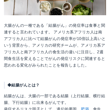
大腸がんの一種である「結腸がん」の発症率は食事と関
連すると言われています。 アメリカ系アフリカ人は南
アフリカ人に比べて結腸がんの発症率が10倍以上高いと
いう背景から、アメリカの研究チームが、アメリカ系ア
フリカ人と南アフリカ人の食生活の違いに注目し、2週
間食生活を変えることでがんの発症リスクに関連すると
思われる変化がみられたことを報告しました。
◆結腸がんとは？
結腸
がん
は、大腸の一部である結腸（上行結腸、横行結
腸、下行結腸）に出来るがんです。
発症
する
リスク因子
として、遺伝的要因、
肥満
、食生