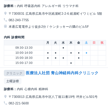
診療科：
内科 呼吸器内科 アレルギー科 リウマチ科
〒7300031 広島県広島市中区紙屋町2-2-6 紙屋町イワミビル 5階
082-240-7755
本通広電電停より徒歩2分 / ケンタッキーの隣のビル5F
内科 診療時間
月
火
水
木
金
土
日
祝
09:30-13:30
●
10:00-14:00
●
●
●
●
●
15:00-18:30
●
●
●
●
15:00-17:30
●
医療法人社団 青山神経科内科クリニック
クリニック
土曜診察
診療科：
内科 心療内科 精神科
〒7300013 広島県広島市中区八丁堀11番19号 坪井ビル501号
082-221-5600