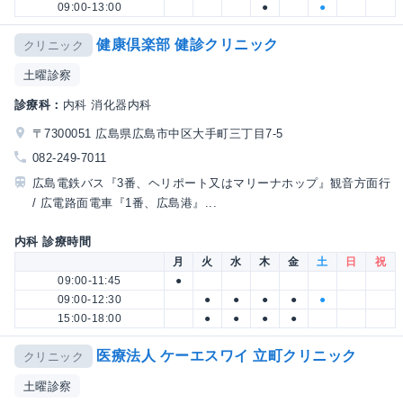
09:00-13:00
●
●
健康倶楽部 健診クリニック
クリニック
土曜診察
診療科：
内科 消化器内科
〒7300051 広島県広島市中区大手町三丁目7-5
082-249-7011
広島電鉄バス『3番、ヘリポート又はマリーナホップ』観音方面行
/ 広電路面電車『1番、広島港』...
内科 診療時間
月
火
水
木
金
土
日
祝
09:00-11:45
●
09:00-12:30
●
●
●
●
●
15:00-18:00
●
●
●
●
医療法人 ケーエスワイ 立町クリニック
クリニック
土曜診察