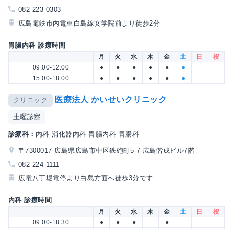
082-223-0303
広島電鉄市内電車白島線女学院前より徒歩2分
胃腸内科 診療時間
月
火
水
木
金
土
日
祝
09:00-12:00
●
●
●
●
●
●
15:00-18:00
●
●
●
●
●
●
医療法人 かいせいクリニック
クリニック
土曜診察
診療科：
内科 消化器内科 胃腸内科 胃腸科
〒7300017 広島県広島市中区鉄砲町5-7 広島偕成ビル7階
082-224-1111
広電八丁堀電停より白島方面へ徒歩3分です
内科 診療時間
月
火
水
木
金
土
日
祝
09:00-18:30
●
●
●
●