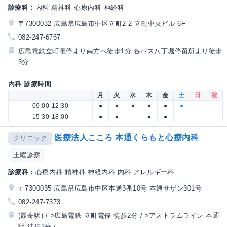
診療科：
内科 精神科 心療内科 神経科
〒7300032 広島県広島市中区立町2-2 立町中央ビル 6F
082-247-6767
広島電鉄立町電停より南方へ徒歩1分 各バス八丁堀停留所より徒歩
3分
内科 診療時間
月
火
水
木
金
土
日
祝
09:00-12:30
●
●
●
●
●
●
15:30-18:00
●
●
●
●
医療法人こころ 本通くらもと心療内科
クリニック
土曜診察
診療科：
心療内科 精神科 神経内科 内科 アレルギー科
〒7300035 広島県広島市中区本通3番10号 本通サザン301号
082-247-7373
(最寄駅) / ○広島電鉄 立町電停 徒歩2分 / ○アストラムライン 本通
駅 徒歩3分 / ...