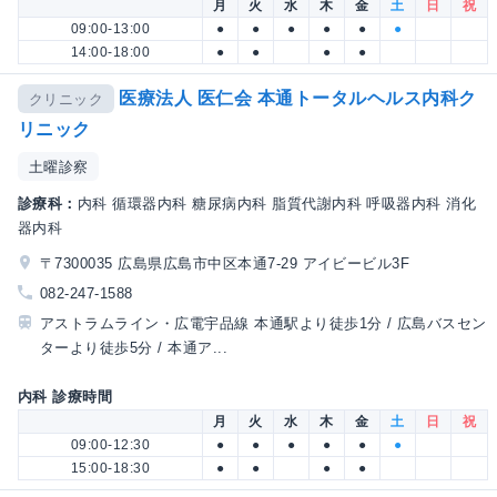
月
火
水
木
金
土
日
祝
09:00-13:00
●
●
●
●
●
●
14:00-18:00
●
●
●
●
医療法人 医仁会 本通トータルヘルス内科ク
クリニック
リニック
土曜診察
診療科：
内科 循環器内科 糖尿病内科 脂質代謝内科 呼吸器内科 消化
器内科
〒7300035 広島県広島市中区本通7-29 アイビービル3F
082-247-1588
アストラムライン・広電宇品線 本通駅より徒歩1分 / 広島バスセン
ターより徒歩5分 / 本通ア...
内科 診療時間
月
火
水
木
金
土
日
祝
09:00-12:30
●
●
●
●
●
●
15:00-18:30
●
●
●
●