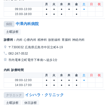
月
火
水
木
金
土
日
祝
09:00-13:00
●
●
●
●
●
●
15:00-18:00
●
●
●
●
中澤内科病院
病院
土曜診察
診療科：
内科 心療内科 精神科 放射線科 胃腸科 神経内科
〒7300032 広島県広島市中区立町4-19
082-247-0532
市内電車立町電停下車南へ徒歩1分
内科 診療時間
月
火
水
木
金
土
日
祝
09:00-12:00
●
●
●
●
●
●
14:00-17:00
●
●
●
●
●
イシハラ・クリニック
クリニック
土曜診察
休日診察