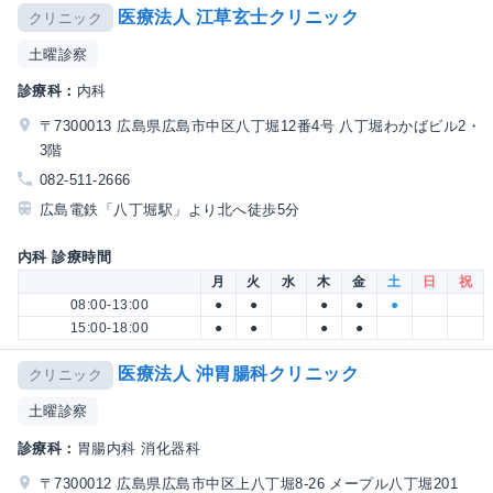
医療法人 江草玄士クリニック
クリニック
土曜診察
診療科：
内科
〒7300013 広島県広島市中区八丁堀12番4号 八丁堀わかばビル2・
3階
082-511-2666
広島電鉄「八丁堀駅」より北へ徒歩5分
内科 診療時間
月
火
水
木
金
土
日
祝
08:00-13:00
●
●
●
●
●
15:00-18:00
●
●
●
●
医療法人 沖胃腸科クリニック
クリニック
土曜診察
診療科：
胃腸内科 消化器科
〒7300012 広島県広島市中区上八丁堀8-26 メープル八丁堀201