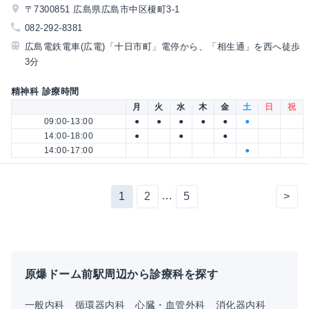
〒7300851 広島県広島市中区榎町3-1
082-292-8381
広島電鉄電車(広電)「十日市町」電停から、「相生通」を西へ徒歩
3分
精神科 診療時間
月
火
水
木
金
土
日
祝
09:00-13:00
●
●
●
●
●
●
14:00-18:00
●
●
●
14:00-17:00
●
…
1
2
5
>
原爆ドーム前駅周辺から診療科を探す
一般内科
循環器内科
心臓・血管外科
消化器内科