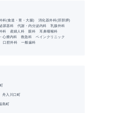
外科(食道・胃・大腸)
消化器外科(肝胆膵)
泌尿器科
代謝・内分泌内科
乳腺外科
外科
産婦人科
眼科
耳鼻咽喉科
・心療内科
救急科
ペインクリニック
口腔外科
一般歯科
町
町
舟入川口町
福島町