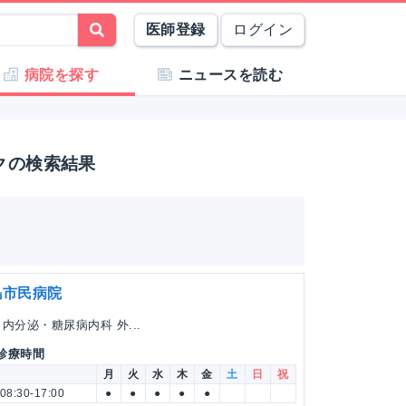
医師登録
ログイン
病院を探す
ニュースを読む
クの検索結果
島市民病院
内分泌・糖尿病内科 外...
 診療時間
月
火
水
木
金
土
日
祝
08:30-17:00
●
●
●
●
●