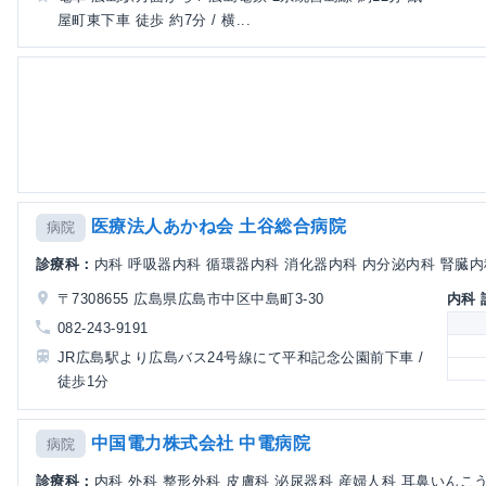
屋町東下車 徒歩 約7分 / 横...
医療法人あかね会 土谷総合病院
病院
診療科：
内科 呼吸器内科 循環器内科 消化器内科 内分泌内科 腎臓内科 
〒7308655 広島県広島市中区中島町3-30
内科
082-243-9191
JR広島駅より広島バス24号線にて平和記念公園前下車 /
徒歩1分
中国電力株式会社 中電病院
病院
診療科：
内科 外科 整形外科 皮膚科 泌尿器科 産婦人科 耳鼻いんこう科