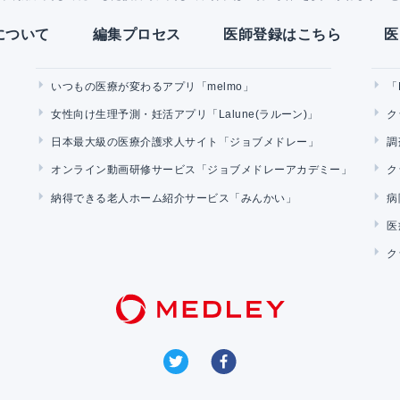
Yについて
編集プロセス
医師登録はこちら
医
いつもの医療が変わるアプリ「melmo」
「
女性向け生理予測・妊活アプリ「Lalune(ラルーン)」
ク
日本最大級の医療介護求人サイト「ジョブメドレー」
調
オンライン動画研修サービス「ジョブメドレーアカデミー」
ク
納得できる老人ホーム紹介サービス「みんかい」
病
医
ク