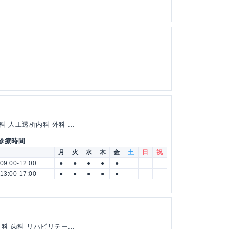
人工透析内科 外科 ...
 診療時間
月
火
水
木
金
土
日
祝
09:00-12:00
●
●
●
●
●
13:00-17:00
●
●
●
●
●
 歯科 リハビリテー...