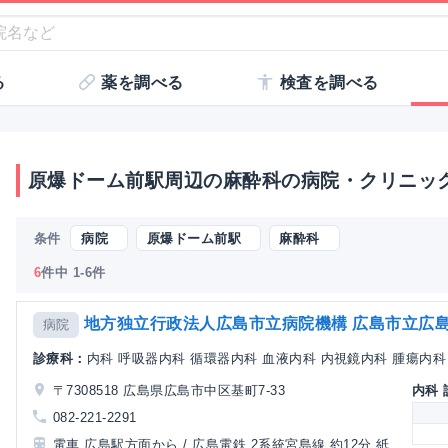
る
薬を調べる
検査を調べる
原爆ドーム前駅周辺の麻酔科の病院・クリニッ
条件
病院
原爆ドーム前駅
麻酔科
6
件中 1-6件
地方独立行政法人広島市立病院機構 広島市立広
病院
診療科：
内科 呼吸器内科 循環器内科 血液内科 内視鏡内科 腫瘍内科 
〒7308518 広島県広島市中区基町7-33
内科
082-221-2291
電車 広島駅方面から / 広島電鉄 2系統宮島線 約12分 紙