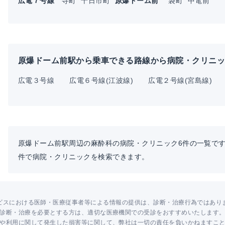
広電７号線
寺町
十日市町
原爆ドーム前
袋町
中電前
原爆ドーム前駅から乗車できる路線から病院・クリニ
広電３号線
広電６号線(江波線)
広電２号線(宮島線)
原爆ドーム前駅周辺の麻酔科の病院・クリニック6件の一覧で
件で病院・クリニックを検索できます。
ビスにおける医師・医療従事者等による情報の提供は、診断・治療行為ではあり
診断・治療を必要とする方は、適切な医療機関での受診をおすすめいたします
や利用に関して発生した損害等に関して、弊社は一切の責任を負いかねますこ