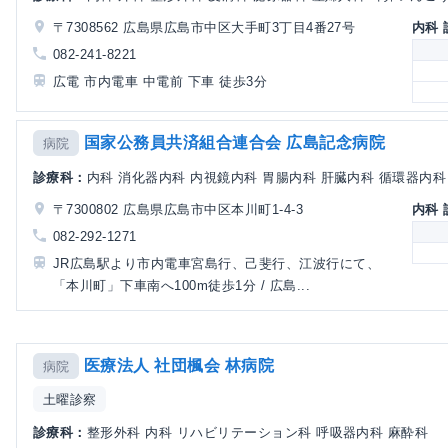
〒7308562 広島県広島市中区大手町3丁目4番27号
内科
082-241-8221
広電 市内電車 中電前 下車 徒歩3分
国家公務員共済組合連合会 広島記念病院
病院
診療科：
内科 消化器内科 内視鏡内科 胃腸内科 肝臓内科 循環器内科 外
〒7300802 広島県広島市中区本川町1-4-3
内科
082-292-1271
JR広島駅より市内電車宮島行、己斐行、江波行にて、
「本川町」下車南へ100m徒歩1分 / 広島...
医療法人 社団楓会 林病院
病院
土曜診察
診療科：
整形外科 内科 リハビリテーション科 呼吸器内科 麻酔科