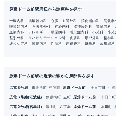
原爆ドーム前駅周辺から診療科を探す
一般内科
循環器内科
心臓・血管外科
消化器内科
消化器
呼吸器内科
呼吸器外科
神経内科
脳神経外科
腎臓内科
血液内科
アレルギー・膠原病科
感染症内科
小児科
小児
整形外科
リハビリテーション科
皮膚科
形成外科
精神科
緩和ケア科
腫瘍内科
性病科
内視鏡科
麻酔科
放射線科
原爆ドーム前駅の近隣の駅から麻酔科を探す
広電３号線
市役所前
中電前
原爆ドーム前
十日市町
小網
広電６号線(江波線)
猿猴橋町
立町
原爆ドーム前
十日市
広電２号線(宮島線)
銀山町
八丁堀
原爆ドーム前
本川町