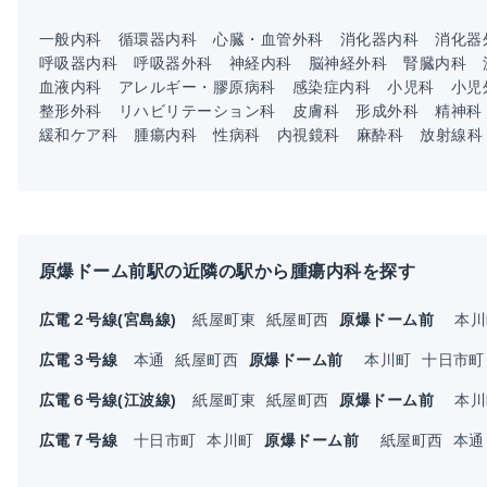
一般内科
循環器内科
心臓・血管外科
消化器内科
消化器
呼吸器内科
呼吸器外科
神経内科
脳神経外科
腎臓内科
血液内科
アレルギー・膠原病科
感染症内科
小児科
小児
整形外科
リハビリテーション科
皮膚科
形成外科
精神科
緩和ケア科
腫瘍内科
性病科
内視鏡科
麻酔科
放射線科
原爆ドーム前駅の近隣の駅から腫瘍内科を探す
広電２号線(宮島線)
紙屋町東
紙屋町西
原爆ドーム前
本
広電３号線
本通
紙屋町西
原爆ドーム前
本川町
十日市町
広電６号線(江波線)
紙屋町東
紙屋町西
原爆ドーム前
本
広電７号線
十日市町
本川町
原爆ドーム前
紙屋町西
本通