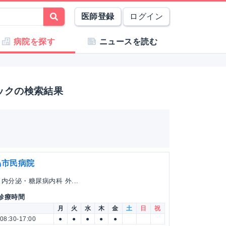
医師登録
ログイン
病院を探す
ニュースを読む
ックの検索結果
島市民病院
内分泌・糖尿病内科 外...
 診療時間
月
火
水
木
金
土
日
祝
08:30-17:00
●
●
●
●
●