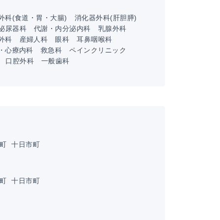
外科(食道・胃・大腸)
消化器外科(肝胆膵)
泌尿器科
代謝・内分泌内科
乳腺外科
外科
産婦人科
眼科
耳鼻咽喉科
・心療内科
救急科
ペインクリニック
口腔外科
一般歯科
川町
十日市町
川町
十日市町