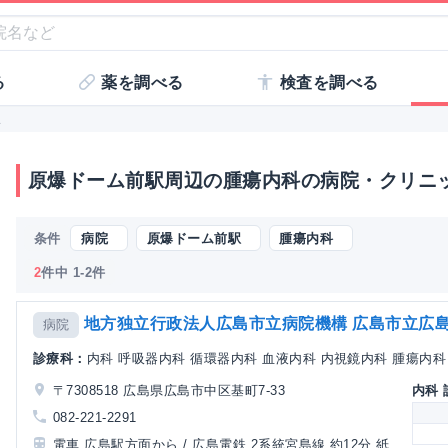
る
薬を調べる
検査を調べる
駅
原爆ドーム前駅周辺の腫瘍内科の病院・クリニ
条件
病院
原爆ドーム前駅
腫瘍内科
2
件中 1-2件
地方独立行政法人広島市立病院機構 広島市立広
病院
診療科：
内科 呼吸器内科 循環器内科 血液内科 内視鏡内科 腫瘍内科 
〒7308518 広島県広島市中区基町7-33
内科
082-221-2291
電車 広島駅方面から / 広島電鉄 2系統宮島線 約12分 紙