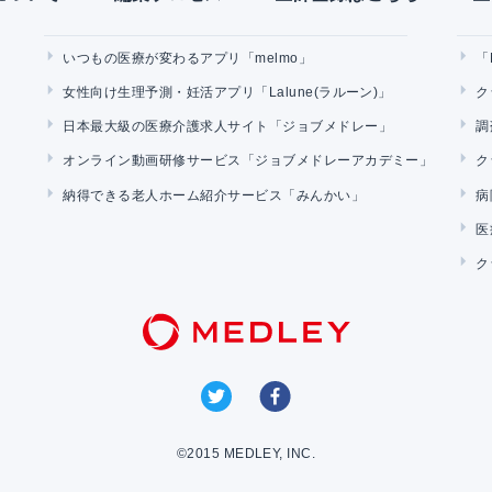
いつもの医療が変わるアプリ「melmo」
「
女性向け生理予測・妊活アプリ「Lalune(ラルーン)」
ク
日本最大級の医療介護求人サイト「ジョブメドレー」
調
オンライン動画研修サービス「ジョブメドレーアカデミー」
ク
納得できる老人ホーム紹介サービス「みんかい」
病
医
ク
©2015 MEDLEY, INC.