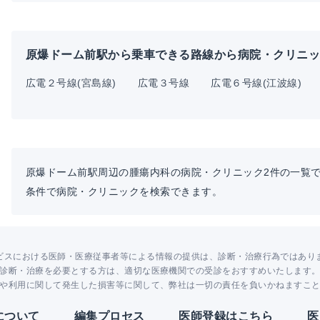
原爆ドーム前駅から乗車できる路線から病院・クリニ
広電２号線(宮島線)
広電３号線
広電６号線(江波線)
原爆ドーム前駅周辺の腫瘍内科の病院・クリニック2件の一覧
条件で病院・クリニックを検索できます。
ビスにおける医師・医療従事者等による情報の提供は、診断・治療行為ではあり
診断・治療を必要とする方は、適切な医療機関での受診をおすすめいたします
や利用に関して発生した損害等に関して、弊社は一切の責任を負いかねますこ
Yについて
編集プロセス
医師登録はこちら
医