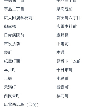
宇品四丁目
宇品三丁目
宇品二丁目
県病院前
広大附属学校前
皆実町六丁目
御幸橋
広電本社前
日赤病院前
鷹野橋
市役所前
中電前
袋町
本通
紙屋町西
原爆ドーム前
本川町
十日市町
土橋
小網町
天満町
観音町
西観音町
福島町
広電西広島（己斐）