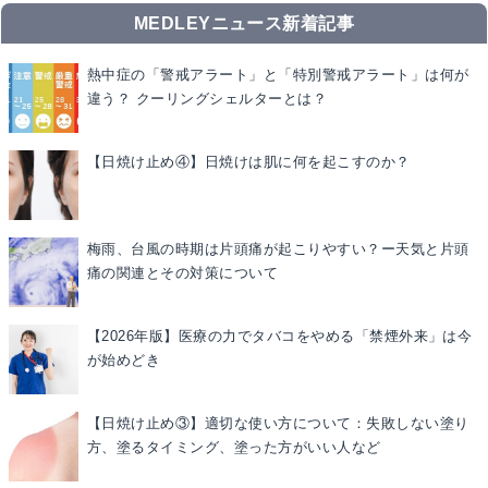
MEDLEYニュース新着記事
熱中症の「警戒アラート」と「特別警戒アラート」は何が
違う？ クーリングシェルターとは？
【日焼け止め④】日焼けは肌に何を起こすのか？
梅雨、台風の時期は片頭痛が起こりやすい？ー天気と片頭
痛の関連とその対策について
【2026年版】医療の力でタバコをやめる「禁煙外来」は今
が始めどき
【日焼け止め③】適切な使い方について：失敗しない塗り
方、塗るタイミング、塗った方がいい人など