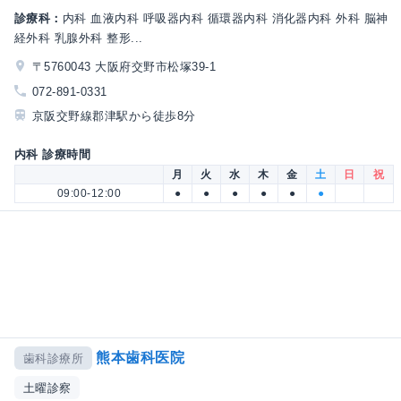
診療科：
内科 血液内科 呼吸器内科 循環器内科 消化器内科 外科 脳神
経外科 乳腺外科 整形...
〒5760043 大阪府交野市松塚39-1
072-891-0331
京阪交野線郡津駅から徒歩8分
内科 診療時間
月
火
水
木
金
土
日
祝
09:00-12:00
●
●
●
●
●
●
熊本歯科医院
歯科診療所
土曜診察