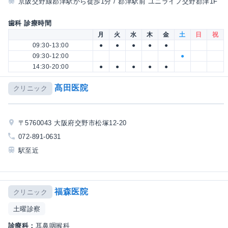
京阪交野線郡津駅から徒歩1分 / 郡津駅前 ユニライフ交野郡津1F
歯科 診療時間
月
火
水
木
金
土
日
祝
09:30-13:00
●
●
●
●
●
09:30-12:00
●
14:30-20:00
●
●
●
●
●
髙田医院
クリニック
〒5760043 大阪府交野市松塚12-20
072-891-0631
駅至近
福森医院
クリニック
土曜診察
診療科：
耳鼻咽喉科