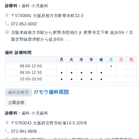
診療科：
歯科 小児歯科
〒5730081 大阪府枚方市釈尊寺町32-3
072-852-6002
京阪本線枚方市駅から釈尊寺団地行き 釈尊寺北下車 徒歩0分 / 京
阪交野線郡津駅から徒歩8分 ...
歯科 診療時間
月
火
水
木
金
土
日
祝
09:00-12:00
●
09:30-12:30
●
●
●
●
●
15:00-20:00
●
●
●
●
●
ガモウ歯科医院
歯科診療所
土曜診察
診療科：
歯科 小児歯科
〒5760043 大阪府交野市松塚14-5-105号
072-891-8906