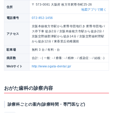
〒 573-0081 大阪府 枚方市釈尊寺町25-26
住所
地図アプリで開く
電話番号
072-852-1456
京阪本線枚方市駅から釈尊寺団地行き 釈尊寺団地バ
ス停下車 徒歩2分 / 京阪本線枚方市駅から徒歩2分 /
アクセス
京阪交野線郡津駅から徒歩14分 / 京阪交野線村野駅
から徒歩12分 / 東香里丘幼稚園前
駐車場
無料 3 台 / 有料 - 台
病床数
合計: - ( 一般: - / 療養: - / 精神: - / 感染症: - / 結核: -)
Webサイト
http://www.ogata-dental.jp/
おがた歯科の診察内容
診療科ごとの案内(診療時間・専門医など)