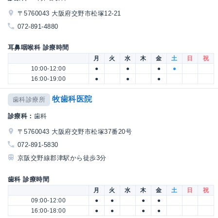
〒5760043 大阪府交野市松塚12-21
072-891-4880
耳鼻咽喉科 診療時間
月
火
水
木
金
土
日
祝
10:00-12:00
●
●
●
●
16:00-19:00
●
●
●
牧歯科医院
歯科診療所
診療科：
歯科
〒5760043 大阪府交野市松塚37番20号
072-891-5830
京阪交野線郡津駅から徒歩3分
歯科 診療時間
月
火
水
木
金
土
日
祝
09:00-12:00
●
●
●
●
16:00-18:00
●
●
●
●