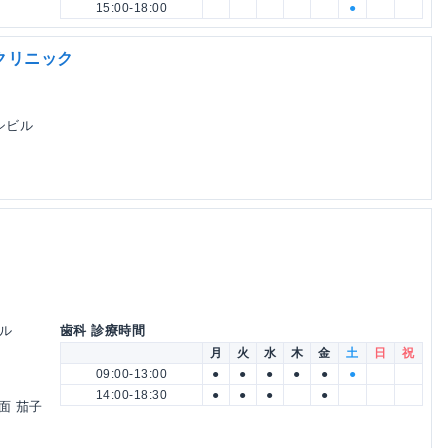
15:00-18:00
●
クリニック
ヨシビル
ビル
歯科 診療時間
月
火
水
木
金
土
日
祝
09:00-13:00
●
●
●
●
●
●
14:00-18:30
●
●
●
●
面 茄子