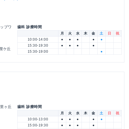
トップワ
歯科 診療時間
月
火
水
木
金
土
日
祝
10:00-14:00
●
●
●
●
●
15:30-19:30
●
●
●
●
香里ケ丘
15:30-19:00
●
香里ヶ丘
歯科 診療時間
月
火
水
木
金
土
日
祝
10:00-13:00
●
●
●
●
●
15:00-19:30
●
●
●
●