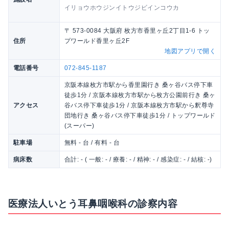
イリョウホウジンイトウジビインコウカ
〒 573-0084 大阪府 枚方市香里ヶ丘2丁目1-6 トッ
住所
プワールド香里ヶ丘2F
地図アプリで開く
電話番号
072-845-1187
京阪本線枚方市駅から香里園行き 桑ヶ谷バス停下車
徒歩1分 / 京阪本線枚方市駅から枚方公園前行き 桑ヶ
アクセス
谷バス停下車徒歩1分 / 京阪本線枚方市駅から釈尊寺
団地行き 桑ヶ谷バス停下車徒歩1分 / トップワールド
(スーパー)
駐車場
無料 - 台 / 有料 - 台
病床数
合計: - ( 一般: - / 療養: - / 精神: - / 感染症: - / 結核: -)
医療法人いとう耳鼻咽喉科の診察内容