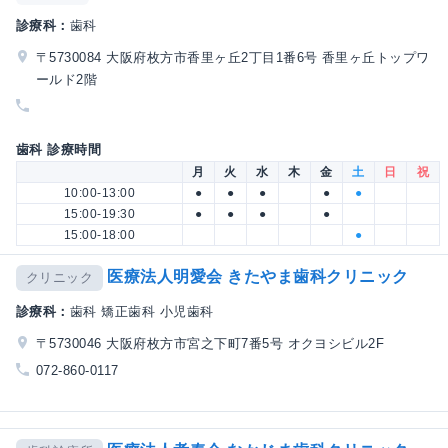
診療科：
歯科
〒5730084 大阪府枚方市香里ヶ丘2丁目1番6号 香里ヶ丘トップワ
ールド2階
歯科 診療時間
月
火
水
木
金
土
日
祝
10:00-13:00
●
●
●
●
●
15:00-19:30
●
●
●
●
15:00-18:00
●
医療法人明愛会 きたやま歯科クリニック
クリニック
診療科：
歯科 矯正歯科 小児歯科
〒5730046 大阪府枚方市宮之下町7番5号 オクヨシビル2F
072-860-0117