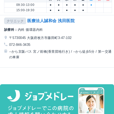
09:30-13:00
●
●
●
●
●
●
15:00-19:30
●
●
●
●
●
医療法人誠和会 浅田医院
クリニック
診療科：
内科 循環器内科
〒5730045 大阪府枚方市藤田町3-47-102
072-846-3435
--から京阪バス 宮ノ前橋(香里団地行き) / --から徒歩5分 / 第一交通
の車庫