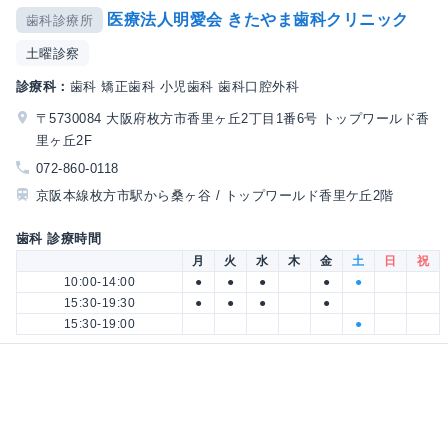
医療法人明愛会 きたやま歯科クリニック
歯科診療所
土曜診察
診療科：
歯科 矯正歯科 小児歯科 歯科口腔外科
〒5730084 大阪府枚方市香里ヶ丘2丁目1番6号 トップワールド香
里ヶ丘2F
072-860-0118
京阪本線枚方市駅から桑ヶ谷 / トップワールド香里ケ丘2階
歯科 診療時間
月
火
水
木
金
土
日
祝
10:00-14:00
●
●
●
●
●
15:30-19:30
●
●
●
●
15:30-19:00
●