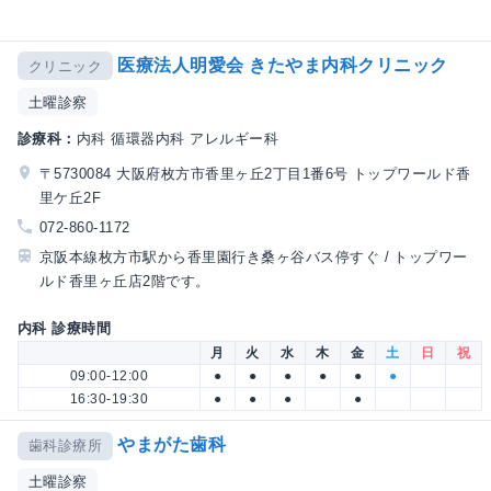
医療法人明愛会 きたやま内科クリニック
クリニック
土曜診察
診療科：
内科 循環器内科 アレルギー科
〒5730084 大阪府枚方市香里ヶ丘2丁目1番6号 トップワールド香
里ケ丘2F
072-860-1172
京阪本線枚方市駅から香里園行き桑ヶ谷バス停すぐ / トップワー
ルド香里ヶ丘店2階です。
内科 診療時間
月
火
水
木
金
土
日
祝
09:00-12:00
●
●
●
●
●
●
16:30-19:30
●
●
●
●
やまがた歯科
歯科診療所
土曜診察