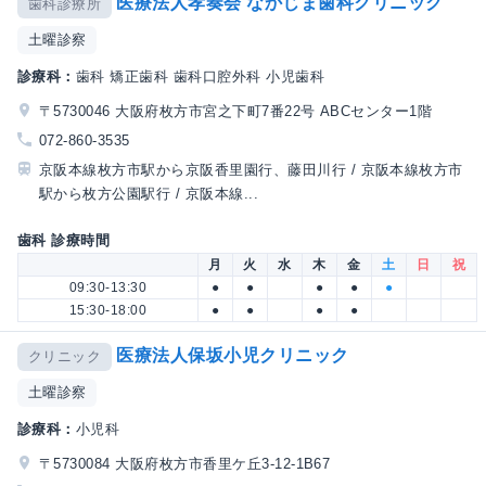
医療法人孝奏会 なかじま歯科クリニック
歯科診療所
土曜診察
診療科：
歯科 矯正歯科 歯科口腔外科 小児歯科
〒5730046 大阪府枚方市宮之下町7番22号 ABCセンター1階
072-860-3535
京阪本線枚方市駅から京阪香里園行、藤田川行 / 京阪本線枚方市
駅から枚方公園駅行 / 京阪本線...
歯科 診療時間
月
火
水
木
金
土
日
祝
09:30-13:30
●
●
●
●
●
15:30-18:00
●
●
●
●
医療法人保坂小児クリニック
クリニック
土曜診察
診療科：
小児科
〒5730084 大阪府枚方市香里ケ丘3-12-1B67