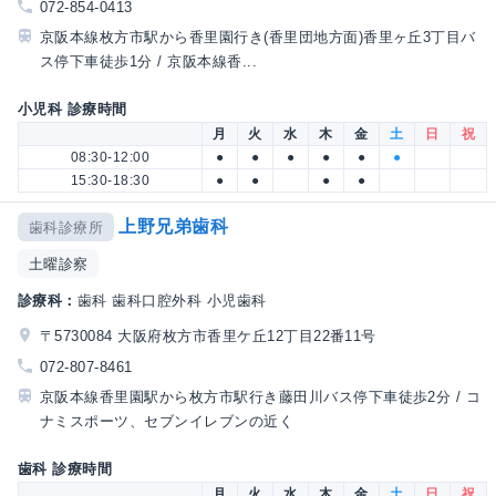
072-854-0413
京阪本線枚方市駅から香里園行き(香里団地方面)香里ヶ丘3丁目バ
ス停下車徒歩1分 / 京阪本線香...
小児科 診療時間
月
火
水
木
金
土
日
祝
08:30-12:00
●
●
●
●
●
●
15:30-18:30
●
●
●
●
上野兄弟歯科
歯科診療所
土曜診察
診療科：
歯科 歯科口腔外科 小児歯科
〒5730084 大阪府枚方市香里ケ丘12丁目22番11号
072-807-8461
京阪本線香里園駅から枚方市駅行き藤田川バス停下車徒歩2分 / コ
ナミスポーツ、セブンイレブンの近く
歯科 診療時間
月
火
水
木
金
土
日
祝