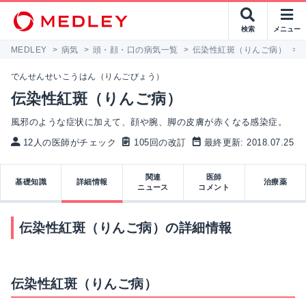
検索
メニュー
MEDLEY
>
病気
>
頭・顔・口の病気一覧
>
伝染性紅斑（りんご病）
>
でんせんせいこうはん（りんごびょう）
伝染性紅斑（りんご病）
風邪のような症状に加えて、顔や腕、脚の皮膚が赤くなる感染症。
12人の医師がチェック
105回の改訂
最終更新: 2018.07.25
関連
医師
基礎知識
詳細情報
治療薬
ニュース
コメント
伝染性紅斑（りんご病）の詳細情報
伝染性紅斑（りんご病）