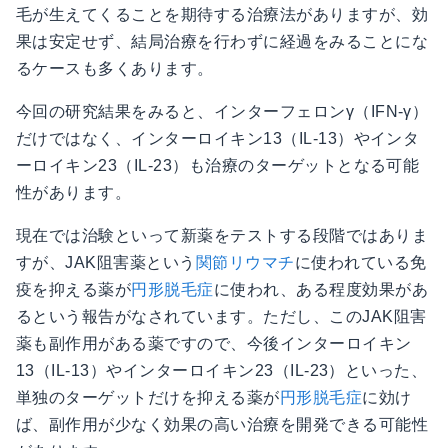
毛が生えてくることを期待する治療法がありますが、効
果は安定せず、結局治療を行わずに経過をみることにな
るケースも多くあります。
今回の研究結果をみると、インターフェロンγ（IFN-γ）
だけではなく、インターロイキン13（IL-13）やインタ
ーロイキン23（IL-23）も治療のターゲットとなる可能
性があります。
現在では治験といって新薬をテストする段階ではありま
すが、JAK阻害薬という
関節リウマチ
に使われている免
疫を抑える薬が
円形脱毛症
に使われ、ある程度効果があ
るという報告がなされています。ただし、このJAK阻害
薬も副作用がある薬ですので、今後インターロイキン
13（IL-13）やインターロイキン23（IL-23）といった、
単独のターゲットだけを抑える薬が
円形脱毛症
に効け
ば、副作用が少なく効果の高い治療を開発できる可能性