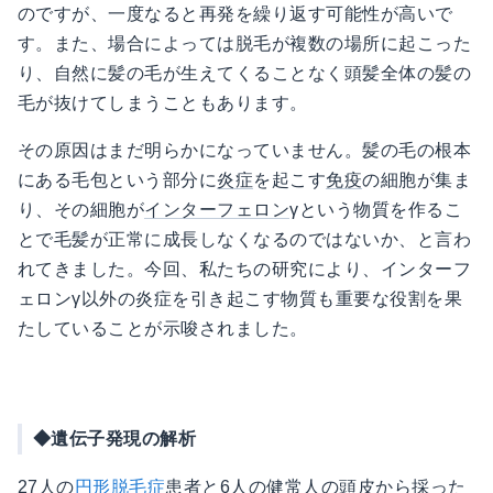
のですが、一度なると再発を繰り返す可能性が高いで
す。また、場合によっては脱毛が複数の場所に起こった
り、自然に髪の毛が生えてくることなく頭髪全体の髪の
毛が抜けてしまうこともあります。
その原因はまだ明らかになっていません。髪の毛の根本
にある毛包という部分に
炎症
を起こす
免疫
の細胞が集ま
り、その細胞が
インターフェロン
γという物質を作るこ
とで毛髪が正常に成長しなくなるのではないか、と言わ
れてきました。今回、私たちの研究により、インターフ
ェロンγ以外の炎症を引き起こす物質も重要な役割を果
たしていることが示唆されました。
◆遺伝子発現の解析
27人の
円形脱毛症
患者と6人の健常人の頭皮から採った