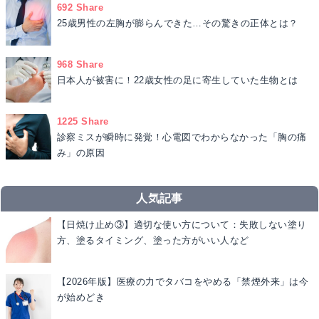
692 Share
25歳男性の左胸が膨らんできた…その驚きの正体とは？
968 Share
日本人が被害に！22歳女性の足に寄生していた生物とは
1225 Share
診察ミスが瞬時に発覚！心電図でわからなかった「胸の痛
み」の原因
人気記事
【日焼け止め③】適切な使い方について：失敗しない塗り
方、塗るタイミング、塗った方がいい人など
【2026年版】医療の力でタバコをやめる「禁煙外来」は今
が始めどき