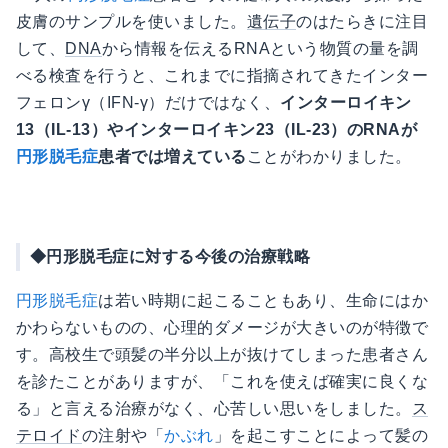
皮膚のサンプルを使いました。
遺伝子
のはたらきに注目
して、
DNA
から情報を伝えるRNAという物質の量を調
べる検査を行うと、これまでに指摘されてきたインター
フェロンγ（IFN-γ）だけではなく、
インターロイキン
13（IL-13）やインターロイキン23（IL-23）のRNAが
円形脱毛症
患者では増えている
ことがわかりました。
◆円形脱毛症に対する今後の治療戦略
円形脱毛症
は若い時期に起こることもあり、生命にはか
かわらないものの、心理的ダメージが大きいのが特徴で
す。高校生で頭髪の半分以上が抜けてしまった患者さん
を診たことがありますが、「これを使えば確実に良くな
る」と言える治療がなく、心苦しい思いをしました。
ス
テロイド
の注射や「
かぶれ
」を起こすことによって髪の