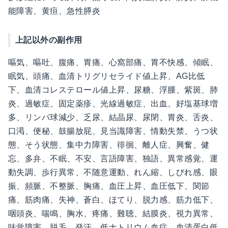
能障害、黄疸、急性膵炎
上記以外の副作用
嘔気、嘔吐、腹痛、胃痛、心窩部痛、胃不快感、傾眠、
眠気、頭痛、血清トリグリセライド値上昇、AG比低
下、血清コレステロール値上昇、尿糖、浮腫、紫斑、肺
炎、過敏症、固定薬疹、光線過敏症、出血、好塩基球増
多、リンパ球減少、乏尿、結晶尿、尿閉、胃炎、舌炎、
口渇、便秘、鼓腸放屁、見当識障害、情動失禁、うつ状
態、そう状態、集中力障害、徘徊、離人症、興奮、健
忘、多弁、不眠、不安、言語障害、独語、異常感覚、運
動失調、歩行異常、不随意運動、れん縮、しびれ感、眼
振、頻脈、不整脈、胸痛、血圧上昇、血圧低下、関節
痛、筋肉痛、失神、蒼白、ほてり、脱力感、筋力低下、
咽頭炎、喘鳴、胸水、疼痛、難聴、結膜炎、視力異常、
味覚障害、脱毛、発汗、低ナトリウム血症、血清蛋白低