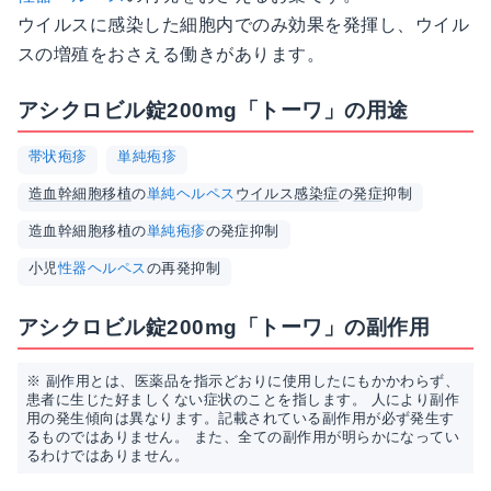
ウイルスに感染した細胞内でのみ効果を発揮し、ウイル
スの増殖をおさえる働きがあります。
アシクロビル錠200mg「トーワ」の用途
帯状疱疹
単純疱疹
造血幹細胞移植
の
単純ヘルペス
ウイルス
感染症
の
発症
抑制
造血幹細胞移植の
単純疱疹
の発症抑制
小児
性器ヘルペス
の再発抑制
アシクロビル錠200mg「トーワ」の副作用
※ 副作用とは、医薬品を指示どおりに使用したにもかかわらず、
患者に生じた好ましくない症状のことを指します。 人により副作
用の発生傾向は異なります。記載されている副作用が必ず発生す
るものではありません。 また、全ての副作用が明らかになってい
るわけではありません。