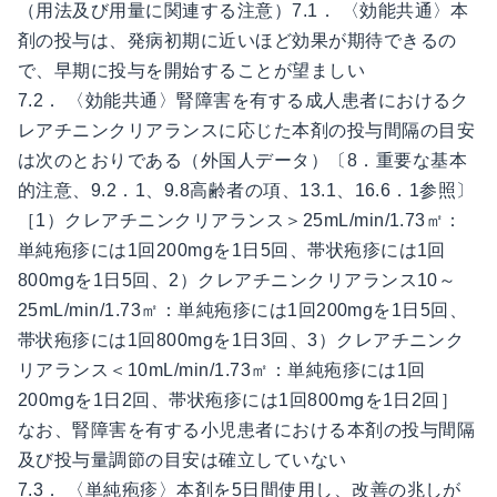
（用法及び用量に関連する注意）7.1． 〈効能共通〉本
剤の投与は、発病初期に近いほど効果が期待できるの
で、早期に投与を開始することが望ましい
7.2． 〈効能共通〉腎障害を有する成人患者におけるク
レアチニンクリアランスに応じた本剤の投与間隔の目安
は次のとおりである（外国人データ）〔8．重要な基本
的注意、9.2．1、9.8高齢者の項、13.1、16.6．1参照〕
［1）クレアチニンクリアランス＞25mL/min/1.73㎡：
単純疱疹には1回200mgを1日5回、帯状疱疹には1回
800mgを1日5回、2）クレアチニンクリアランス10～
25mL/min/1.73㎡：単純疱疹には1回200mgを1日5回、
帯状疱疹には1回800mgを1日3回、3）クレアチニンク
リアランス＜10mL/min/1.73㎡：単純疱疹には1回
200mgを1日2回、帯状疱疹には1回800mgを1日2回］
なお、腎障害を有する小児患者における本剤の投与間隔
及び投与量調節の目安は確立していない
7.3． 〈単純疱疹〉本剤を5日間使用し、改善の兆しが