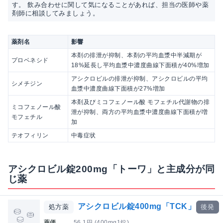
す。 飲み合わせに関して気になることがあれば、担当の医師や薬
剤師に相談してみましょう。
薬剤名
影響
本剤の排泄が抑制、本剤の平均血漿中半減期が
プロベネシド
18%延長し平均血漿中濃度曲線下面積が40%増加
アシクロビルの排泄が抑制、アシクロビルの平均
シメチジン
血漿中濃度曲線下面積が27%増加
本剤及びミコフェノール酸 モフェチル代謝物の排
ミコフェノール酸
泄が抑制、両方の平均血漿中濃度曲線下面積が増
モフェチル
加
テオフィリン
中毒症状
アシクロビル錠200mg「トーワ」と主成分が同
じ薬
アシクロビル錠400mg「TCK」
処方薬
後発
薬価
56.1円 (400mg1錠)