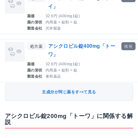
イ」
薬価
32.6円 (400mg1錠)
薬の形状
内用薬 > 錠剤 > 錠
製造会社
沢井製薬
アシクロビル錠400mg「トー
処方薬
後発
ワ」
薬価
32.6円 (400mg1錠)
薬の形状
内用薬 > 錠剤 > 錠
製造会社
東和薬品
主成分が同じ薬をすべて見る
アシクロビル錠200mg「トーワ」に関係する解
説