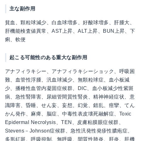
主な副作用
貧血、顆粒球減少、白血球増多、好酸球増多、肝腫大、
肝機能検査値異常、AST上昇、ALT上昇、BUN上昇、下
痢、軟便
起こる可能性のある重大な副作用
アナフィラキシー、アナフィラキシーショック、呼吸困
難、血管性浮腫、汎血球減少、無顆粒球症、血小板減
少、播種性血管内凝固症候群、DIC、血小板減少性紫斑
病、急性腎障害、尿細管間質性腎炎、精神神経症状、意
識障害、昏睡、せん妄、妄想、幻覚、錯乱、痙攣、てん
かん発作、麻痺、脳症、中毒性表皮壊死融解症、Toxic
Epidermal Necrolysis、TEN、皮膚粘膜眼症候群、
Stevens－Johnson症候群、急性汎発性発疹性膿疱症、
多形紅斑、呼吸抑制、無呼吸、間質性肺炎、肝炎、肝機