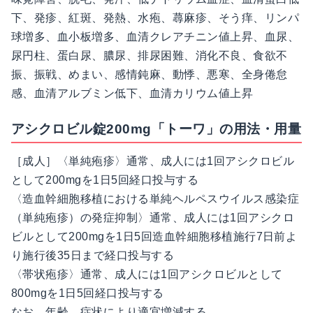
下、発疹、紅斑、発熱、水疱、蕁麻疹、そう痒、リンパ
球増多、血小板増多、血清クレアチニン値上昇、血尿、
尿円柱、蛋白尿、膿尿、排尿困難、消化不良、食欲不
振、振戦、めまい、感情鈍麻、動悸、悪寒、全身倦怠
感、血清アルブミン低下、血清カリウム値上昇
アシクロビル錠200mg「トーワ」の用法・用量
［成人］〈単純疱疹〉通常、成人には1回アシクロビル
として200mgを1日5回経口投与する
〈造血幹細胞移植における単純ヘルペスウイルス感染症
（単純疱疹）の発症抑制〉通常、成人には1回アシクロ
ビルとして200mgを1日5回造血幹細胞移植施行7日前よ
り施行後35日まで経口投与する
〈帯状疱疹〉通常、成人には1回アシクロビルとして
800mgを1日5回経口投与する
なお、年齢、症状により適宜増減する