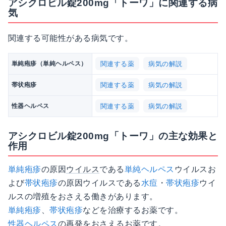
アシクロビル錠200mg「トーワ」に関連する病
気
関連する可能性がある病気です。
関連する薬
病気の解説
単純疱疹（単純ヘルペス）
関連する薬
病気の解説
帯状疱疹
関連する薬
病気の解説
性器ヘルペス
アシクロビル錠200mg「トーワ」の主な効果と
作用
単純疱疹
の原因
ウイルス
である
単純ヘルペス
ウイルスお
よび
帯状疱疹
の原因ウイルスである
水痘
・
帯状疱疹
ウイ
ルスの増殖をおさえる働きがあります。
単純疱疹
、
帯状疱疹
などを治療するお薬です。
性器ヘルペス
の再発をおさえるお薬です。