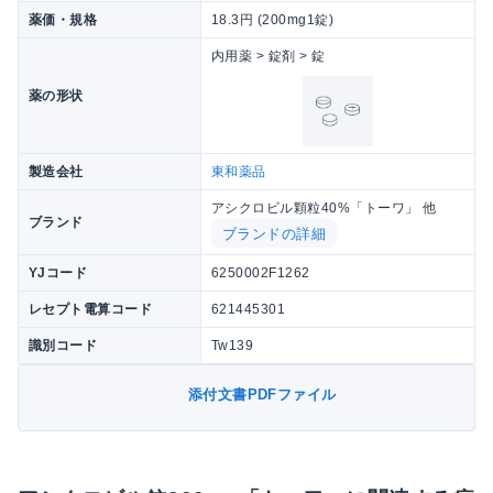
薬価・規格
18.3円 (200mg1錠)
内用薬 > 錠剤 > 錠
薬の形状
製造会社
東和薬品
アシクロビル顆粒40%「トーワ」 他
ブランド
ブランドの詳細
YJコード
6250002F1262
レセプト電算コード
621445301
識別コード
Tw139
添付文書PDFファイル