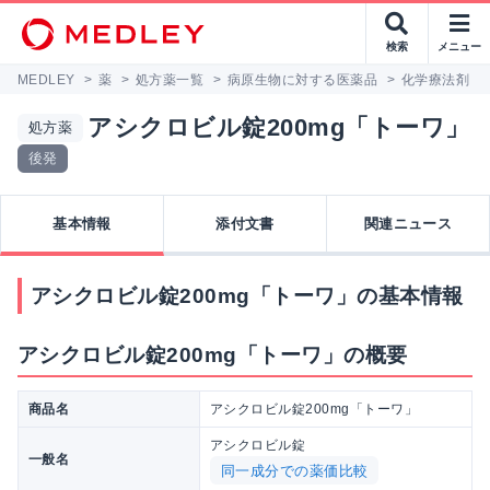
検索
メニュー
MEDLEY
>
薬
>
処方薬一覧
>
病原生物に対する医薬品
>
化学療法剤
>
アシクロビル錠200mg「トーワ」
処方薬
後発
基本情報
添付文書
関連ニュース
アシクロビル錠200mg「トーワ」の基本情報
アシクロビル錠200mg「トーワ」の概要
商品名
アシクロビル錠200mg「トーワ」
アシクロビル錠
一般名
同一成分での薬価比較