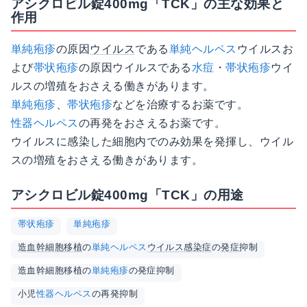
アシクロビル錠400mg「TCK」の主な効果と
作用
単純疱疹
の原因
ウイルス
である
単純ヘルペス
ウイルスお
よび
帯状疱疹
の原因ウイルスである
水痘
・
帯状疱疹
ウイ
ルスの増殖をおさえる働きがあります。
単純疱疹
、
帯状疱疹
などを治療するお薬です。
性器ヘルペス
の再発をおさえるお薬です。
ウイルスに感染した細胞内でのみ効果を発揮し、ウイル
スの増殖をおさえる働きがあります。
アシクロビル錠400mg「TCK」の用途
帯状疱疹
単純疱疹
造血幹細胞移植
の
単純ヘルペス
ウイルス
感染症
の
発症
抑制
造血幹細胞移植の
単純疱疹
の発症抑制
小児
性器ヘルペス
の再発抑制