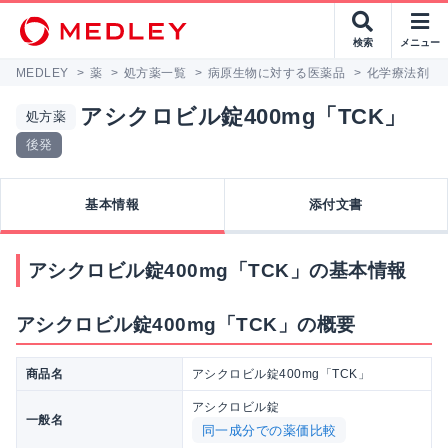
検索
メニュー
MEDLEY
>
薬
>
処方薬一覧
>
病原生物に対する医薬品
>
化学療法剤
>
アシクロビル錠400mg「TCK」
処方薬
後発
基本情報
添付文書
アシクロビル錠400mg「TCK」の基本情報
アシクロビル錠400mg「TCK」の概要
商品名
アシクロビル錠400mg「TCK」
アシクロビル錠
一般名
同一成分での薬価比較