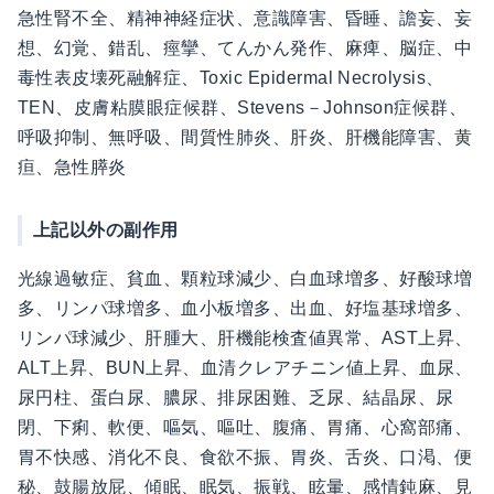
急性腎不全、精神神経症状、意識障害、昏睡、譫妄、妄
想、幻覚、錯乱、痙攣、てんかん発作、麻痺、脳症、中
毒性表皮壊死融解症、Toxic Epidermal Necrolysis、
TEN、皮膚粘膜眼症候群、Stevens－Johnson症候群、
呼吸抑制、無呼吸、間質性肺炎、肝炎、肝機能障害、黄
疸、急性膵炎
上記以外の副作用
光線過敏症、貧血、顆粒球減少、白血球増多、好酸球増
多、リンパ球増多、血小板増多、出血、好塩基球増多、
リンパ球減少、肝腫大、肝機能検査値異常、AST上昇、
ALT上昇、BUN上昇、血清クレアチニン値上昇、血尿、
尿円柱、蛋白尿、膿尿、排尿困難、乏尿、結晶尿、尿
閉、下痢、軟便、嘔気、嘔吐、腹痛、胃痛、心窩部痛、
胃不快感、消化不良、食欲不振、胃炎、舌炎、口渇、便
秘、鼓腸放屁、傾眠、眠気、振戦、眩暈、感情鈍麻、見