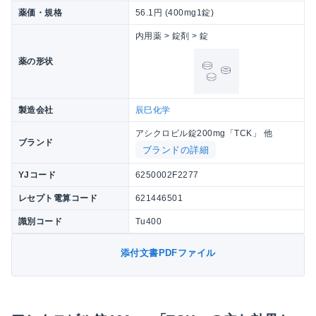
薬価・規格
56.1円 (400mg1錠)
内用薬 > 錠剤 > 錠
薬の形状
製造会社
辰巳化学
アシクロビル錠200mg「TCK」 他
ブランド
ブランドの詳細
YJコード
6250002F2277
レセプト電算コード
621446501
識別コード
Tu400
添付文書PDFファイル