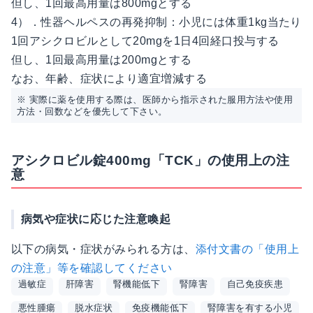
但し、1回最高用量は800mgとする
4）．性器ヘルペスの再発抑制：小児には体重1kg当たり
1回アシクロビルとして20mgを1日4回経口投与する
但し、1回最高用量は200mgとする
なお、年齢、症状により適宜増減する
※ 実際に薬を使用する際は、医師から指示された服用方法や使用
方法・回数などを優先して下さい。
アシクロビル錠400mg「TCK」の使用上の注
意
病気や症状に応じた注意喚起
以下の病気・症状がみられる方は、
添付文書の「使用上
の注意」等を確認してください
過敏症
肝障害
腎機能低下
腎障害
自己免疫疾患
悪性腫瘍
脱水症状
免疫機能低下
腎障害を有する小児