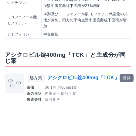
シメチジン
血漿中濃度曲線下面積が27%増加
本剤及びミコフェノール酸 モフェチル代謝物の排
ミコフェノール酸
泄が抑制、両方の平均血漿中濃度曲線下面積が増
モフェチル
加
テオフィリン
中毒症状
アシクロビル錠400mg「TCK」と主成分が同
じ薬
アシクロビル錠400mg「TCK」
処方薬
後発
薬価
56.1円 (400mg1錠)
薬の形状
内用薬 > 錠剤 > 錠
製造会社
辰巳化学