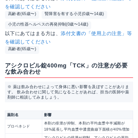
を確認してください
高齢者(65歳〜)
腎障害を有する小児(0歳〜14歳)
小児の性器ヘルペスの再発抑制(0歳〜14歳)
以下にあてはまる方は、
添付文書の「使用上の注意」等
を確認してください
高齢者(65歳〜)
アシクロビル錠400mg「TCK」の注意が必要
な飲み合わせ
※ 薬は飲み合わせによって身体に悪い影響を及ぼすことがありま
す。 飲み合わせに関して気になることがあれば、担当の医師や薬
剤師に相談してみましょう。
薬剤名
影響
本剤の排泄が抑制、本剤の平均血漿中半減期が
プロベネシド
18%延長し平均血漿中濃度曲線下面積が40%増加
アシクロビルの排泄が抑制、アシクロビルの平均