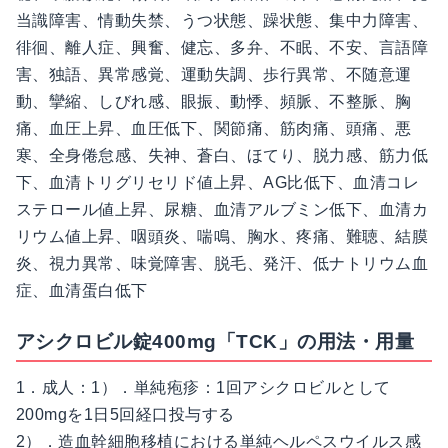
当識障害、情動失禁、うつ状態、躁状態、集中力障害、
徘徊、離人症、興奮、健忘、多弁、不眠、不安、言語障
害、独語、異常感覚、運動失調、歩行異常、不随意運
動、攣縮、しびれ感、眼振、動悸、頻脈、不整脈、胸
痛、血圧上昇、血圧低下、関節痛、筋肉痛、頭痛、悪
寒、全身倦怠感、失神、蒼白、ほてり、脱力感、筋力低
下、血清トリグリセリド値上昇、AG比低下、血清コレ
ステロール値上昇、尿糖、血清アルブミン低下、血清カ
リウム値上昇、咽頭炎、喘鳴、胸水、疼痛、難聴、結膜
炎、視力異常、味覚障害、脱毛、発汗、低ナトリウム血
症、血清蛋白低下
アシクロビル錠400mg「TCK」の用法・用量
1．成人：1）．単純疱疹：1回アシクロビルとして
200mgを1日5回経口投与する
2）．造血幹細胞移植における単純ヘルペスウイルス感