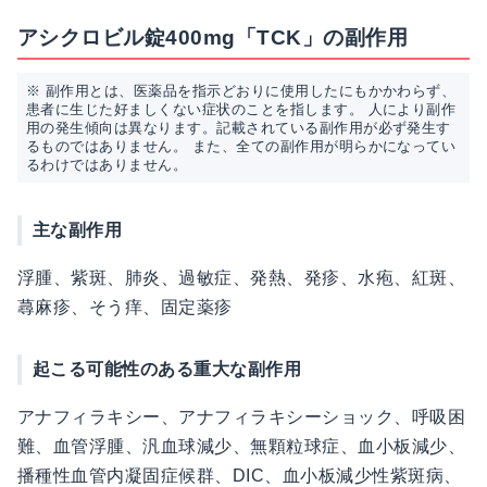
アシクロビル錠400mg「TCK」の副作用
※ 副作用とは、医薬品を指示どおりに使用したにもかかわらず、
患者に生じた好ましくない症状のことを指します。 人により副作
用の発生傾向は異なります。記載されている副作用が必ず発生す
るものではありません。 また、全ての副作用が明らかになってい
るわけではありません。
主な副作用
浮腫、紫斑、肺炎、過敏症、発熱、発疹、水疱、紅斑、
蕁麻疹、そう痒、固定薬疹
起こる可能性のある重大な副作用
アナフィラキシー、アナフィラキシーショック、呼吸困
難、血管浮腫、汎血球減少、無顆粒球症、血小板減少、
播種性血管内凝固症候群、DIC、血小板減少性紫斑病、