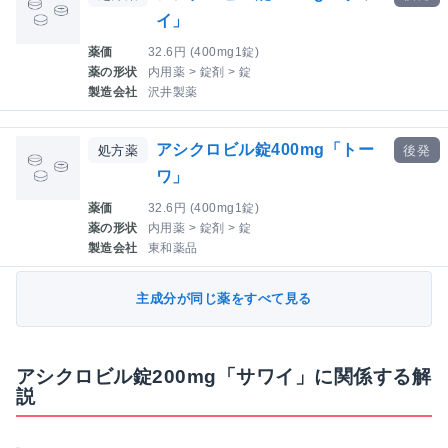
イ」
薬価
32.6円 (400mg1錠)
薬の形状
内用薬 > 錠剤 > 錠
製造会社
沢井製薬
アシクロビル錠400mg「トー
処方薬
後発
ワ」
薬価
32.6円 (400mg1錠)
薬の形状
内用薬 > 錠剤 > 錠
製造会社
東和薬品
主成分が同じ薬をすべて見る
アシクロビル錠200mg「サワイ」に関係する解
説