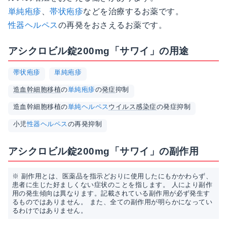
単純疱疹
、
帯状疱疹
などを治療するお薬です。
性器ヘルペス
の再発をおさえるお薬です。
アシクロビル錠200mg「サワイ」の用途
帯状疱疹
単純疱疹
造血幹細胞移植
の
単純疱疹
の
発症
抑制
造血幹細胞移植の
単純ヘルペス
ウイルス
感染症
の発症抑制
小児
性器ヘルペス
の再発抑制
アシクロビル錠200mg「サワイ」の副作用
※ 副作用とは、医薬品を指示どおりに使用したにもかかわらず、
患者に生じた好ましくない症状のことを指します。 人により副作
用の発生傾向は異なります。記載されている副作用が必ず発生す
るものではありません。 また、全ての副作用が明らかになってい
るわけではありません。