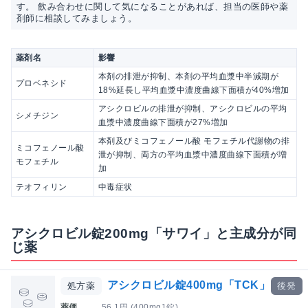
す。 飲み合わせに関して気になることがあれば、担当の医師や薬
剤師に相談してみましょう。
薬剤名
影響
本剤の排泄が抑制、本剤の平均血漿中半減期が
プロベネシド
18%延長し平均血漿中濃度曲線下面積が40%増加
アシクロビルの排泄が抑制、アシクロビルの平均
シメチジン
血漿中濃度曲線下面積が27%増加
本剤及びミコフェノール酸 モフェチル代謝物の排
ミコフェノール酸
泄が抑制、両方の平均血漿中濃度曲線下面積が増
モフェチル
加
テオフィリン
中毒症状
アシクロビル錠200mg「サワイ」と主成分が同
じ薬
アシクロビル錠400mg「TCK」
処方薬
後発
薬価
56.1円 (400mg1錠)