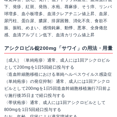
下、発疹、紅斑、発熱、水疱、蕁麻疹、そう痒、リンパ
球増多、血小板増多、血清クレアチニン値上昇、血尿、
尿円柱、蛋白尿、膿尿、排尿困難、消化不良、食欲不
振、振戦、めまい、感情鈍麻、動悸、悪寒、全身倦怠
感、血清アルブミン低下、血清カリウム値上昇
アシクロビル錠200mg「サワイ」の用法・用量
［成人］〈単純疱疹〉通常、成人には1回アシクロビル
として200mgを1日5回経口投与する
〈造血幹細胞移植における単純ヘルペスウイルス感染症
（単純疱疹）の発症抑制〉通常、成人には1回アシクロ
ビルとして200mgを1日5回造血幹細胞移植施行7日前よ
り施行後35日まで経口投与する
〈帯状疱疹〉通常、成人には1回アシクロビルとして
800mgを1日5回経口投与する
なお、年齢、症状により適宜増減する