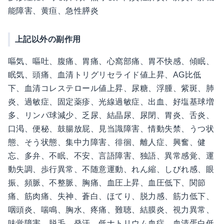
能障害、黄疸、急性膵炎
上記以外の副作用
嘔気、嘔吐、腹痛、胃痛、心窩部痛、胃不快感、傾眠、
眠気、頭痛、血清トリグリセライド値上昇、AG比低
下、血清コレステロール値上昇、尿糖、浮腫、紫斑、肺
炎、過敏症、固定薬疹、光線過敏症、出血、好塩基球増
多、リンパ球減少、乏尿、結晶尿、尿閉、胃炎、舌炎、
口渇、便秘、鼓腸放屁、見当識障害、情動失禁、うつ状
態、そう状態、集中力障害、徘徊、離人症、興奮、健
忘、多弁、不眠、不安、言語障害、独語、異常感覚、運
動失調、歩行異常、不随意運動、れん縮、しびれ感、眼
振、頻脈、不整脈、胸痛、血圧上昇、血圧低下、関節
痛、筋肉痛、失神、蒼白、ほてり、脱力感、筋力低下、
咽頭炎、喘鳴、胸水、疼痛、難聴、結膜炎、視力異常、
味覚障害、脱毛、発汗、低ナトリウム血症、血清蛋白低