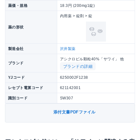
薬価・規格
18.3円 (200mg1錠)
内用薬 > 錠剤 > 錠
薬の形状
製造会社
沢井製薬
アシクロビル顆粒40%「サワイ」 他
ブランド
ブランドの詳細
YJコード
6250002F1238
レセプト電算コード
621142001
識別コード
SW307
添付文書PDFファイル