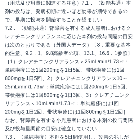
（用法及び用量に関連する注意）7.1． 〈効能共通〉本
剤の投与は、発病初期に近いほど効果が期待できるの
で、早期に投与を開始することが望ましい
7.2． 〈効能共通〉腎障害を有する成人患者におけるク
レアチニンクリアランスに応じた本剤の投与間隔の目安
は次のとおりである（外国人データ）〔8．重要な基本
的注意、9.2．1、9.8高齢者の項、13.1、16.6．1参照〕
［1）クレアチニンクリアランス＞25mL/min/1.73㎡：
単純疱疹には1回200mgを1日5回、帯状疱疹には1回
800mgを1日5回、2）クレアチニンクリアランス10～
25mL/min/1.73㎡：単純疱疹には1回200mgを1日5回、
帯状疱疹には1回800mgを1日3回、3）クレアチニンク
リアランス＜10mL/min/1.73㎡：単純疱疹には1回
200mgを1日2回、帯状疱疹には1回800mgを1日2回］
なお、腎障害を有する小児患者における本剤の投与間隔
及び投与量調節の目安は確立していない
7.3． 〈単純疱疹〉本剤を5日間使用し、改善の兆しが