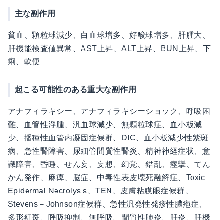
主な副作用
貧血、顆粒球減少、白血球増多、好酸球増多、肝腫大、
肝機能検査値異常、AST上昇、ALT上昇、BUN上昇、下
痢、軟便
起こる可能性のある重大な副作用
アナフィラキシー、アナフィラキシーショック、呼吸困
難、血管性浮腫、汎血球減少、無顆粒球症、血小板減
少、播種性血管内凝固症候群、DIC、血小板減少性紫斑
病、急性腎障害、尿細管間質性腎炎、精神神経症状、意
識障害、昏睡、せん妄、妄想、幻覚、錯乱、痙攣、てん
かん発作、麻痺、脳症、中毒性表皮壊死融解症、Toxic
Epidermal Necrolysis、TEN、皮膚粘膜眼症候群、
Stevens－Johnson症候群、急性汎発性発疹性膿疱症、
多形紅斑、呼吸抑制、無呼吸、間質性肺炎、肝炎、肝機