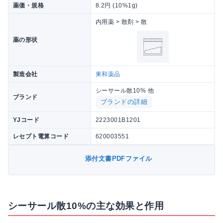
薬価・規格
8.2円 (10%1g)
内用薬 > 散剤 > 散
薬の形状
製造会社
東和薬品
シーサール散10% 他
ブランド
ブランドの詳細
YJコード
2223001B1201
レセプト電算コード
620003551
添付文書PDFファイル
シーサール散10%の主な効果と作用