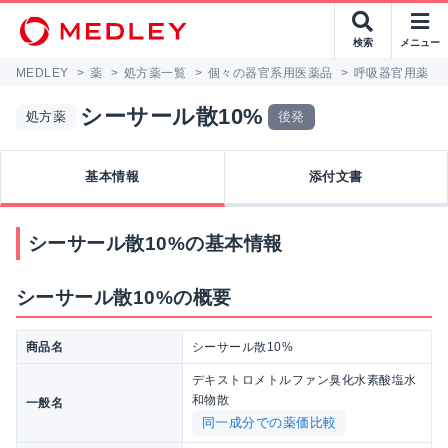
検索
メニュー
MEDLEY
>
薬
>
処方薬一覧
>
個々の器官系用医薬品
>
呼吸器官用薬
>
シーサール散10%
処方薬
後発
基本情報
添付文書
シーサール散10%の基本情報
シーサール散10%の概要
商品名
シーサール散10%
デキストロメトルファン臭化水素酸塩水
和物散
一般名
同一成分での薬価比較