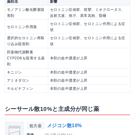
薬剤名
影響
モノアミン酸化酵素阻
セロトニン症候群、痙攣、ミオクローヌス、
害剤
反射亢進、発汗、異常高熱、昏睡
セロトニン症候群、セロトニン作用による症
セロトニン作用薬
状
選択的セロトニン再取
セロトニン症候群、セロトニン作用による症
り込み阻害剤
状
肝薬物代謝酵素
CYP2D6を阻害する薬
本剤の血中濃度が上昇
剤
キニジン
本剤の血中濃度が上昇
アミオダロン
本剤の血中濃度が上昇
テルビナフィン
本剤の血中濃度が上昇
シーサール散10%と主成分が同じ薬
メジコン散10%
処方薬