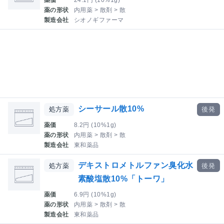
薬価
24.1円 (10%1g)
薬の形状
内用薬 > 散剤 > 散
製造会社
シオノギファーマ
シーサール散10%
処方薬
後発
薬価
8.2円 (10%1g)
薬の形状
内用薬 > 散剤 > 散
製造会社
東和薬品
デキストロメトルファン臭化水
処方薬
後発
素酸塩散10%「トーワ」
薬価
6.9円 (10%1g)
薬の形状
内用薬 > 散剤 > 散
製造会社
東和薬品