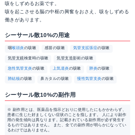
咳をしずめるお薬です。
咳を起こさせる脳の中枢の興奮をおさえ、咳をしずめる
働きがあります。
シーサール散10%の用途
咽
喉頭炎
の咳嗽
感冒の咳嗽
気管支拡張症
の咳嗽
気管支鏡
検査時の咳嗽
気管支
造影
術の咳嗽
急性気管支炎
の咳嗽
上気道炎
の咳嗽
肺炎
の咳嗽
肺結核
の咳嗽
鼻カタルの咳嗽
慢性気管支炎
の咳嗽
シーサール散10%の副作用
※ 副作用とは、医薬品を指示どおりに使用したにもかかわらず、
患者に生じた好ましくない症状のことを指します。 人により副作
用の発生傾向は異なります。記載されている副作用が必ず発生す
るものではありません。 また、全ての副作用が明らかになってい
るわけではありません。