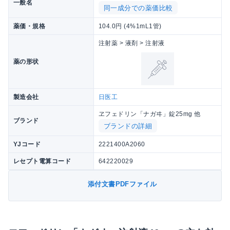
一般名
同一成分での薬価比較
薬価・規格
104.0円 (4%1mL1管)
注射薬 > 液剤 > 注射液
薬の形状
製造会社
日医工
ヱフェドリン「ナガヰ」錠25mg 他
ブランド
ブランドの詳細
YJコード
2221400A2060
レセプト電算コード
642220029
添付文書PDFファイル