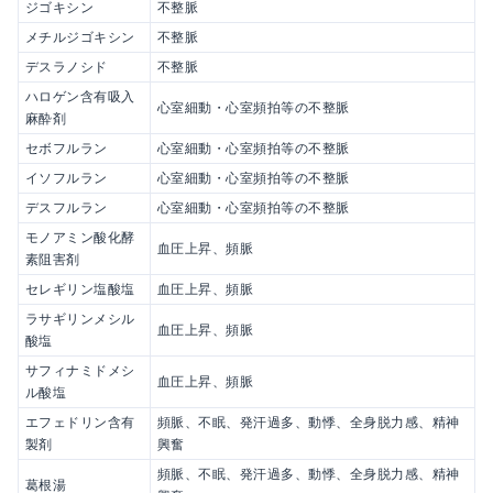
ジゴキシン
不整脈
メチルジゴキシン
不整脈
デスラノシド
不整脈
ハロゲン含有吸入
心室細動・心室頻拍等の不整脈
麻酔剤
セボフルラン
心室細動・心室頻拍等の不整脈
イソフルラン
心室細動・心室頻拍等の不整脈
デスフルラン
心室細動・心室頻拍等の不整脈
モノアミン酸化酵
血圧上昇、頻脈
素阻害剤
セレギリン塩酸塩
血圧上昇、頻脈
ラサギリンメシル
血圧上昇、頻脈
酸塩
サフィナミドメシ
血圧上昇、頻脈
ル酸塩
エフェドリン含有
頻脈、不眠、発汗過多、動悸、全身脱力感、精神
製剤
興奮
頻脈、不眠、発汗過多、動悸、全身脱力感、精神
葛根湯