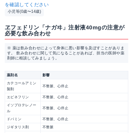
を確認してください
小児等(0歳〜14歳)
ヱフェドリン「ナガヰ」注射液40mgの注意が
必要な飲み合わせ
※ 薬は飲み合わせによって身体に悪い影響を及ぼすことがありま
す。 飲み合わせに関して気になることがあれば、担当の医師や薬
剤師に相談してみましょう。
薬剤名
影響
カテコールアミン
不整脈、心停止
製剤
エピネフリン
不整脈、心停止
イソプロテレノー
不整脈、心停止
ル
ドパミン
不整脈、心停止
ジギタリス剤
不整脈