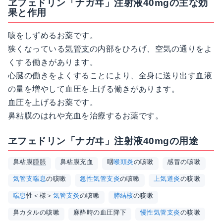
ヱフェドリン「ナガヰ」注射液40mgの主な効
果と作用
咳をしずめるお薬です。
狭くなっている
気管支
の内部をひろげ、空気の通りをよ
くする働きがあります。
心臓の働きをよくすることにより、全身に送り出す血液
の量を増やして血圧を上げる働きがあります。
血圧を上げるお薬です。
鼻粘膜のはれや充血を治療するお薬です。
ヱフェドリン「ナガヰ」注射液40mgの用途
鼻粘膜
腫脹
鼻粘膜充血
咽
喉頭炎
の咳嗽
感冒の咳嗽
気管支喘息
の咳嗽
急性気管支炎
の咳嗽
上気道炎
の咳嗽
喘息
性＜様＞
気管支炎
の咳嗽
肺結核
の咳嗽
鼻カタルの咳嗽
麻酔時の血圧降下
慢性気管支炎
の咳嗽