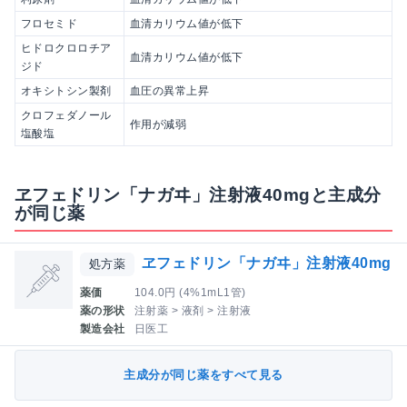
フロセミド
血清カリウム値が低下
ヒドロクロロチア
血清カリウム値が低下
ジド
オキシトシン製剤
血圧の異常上昇
クロフェダノール
作用が減弱
塩酸塩
ヱフェドリン「ナガヰ」注射液40mgと主成分
が同じ薬
ヱフェドリン「ナガヰ」注射液40mg
処方薬
薬価
104.0円 (4%1mL1管)
薬の形状
注射薬 > 液剤 > 注射液
製造会社
日医工
主成分が同じ薬をすべて見る