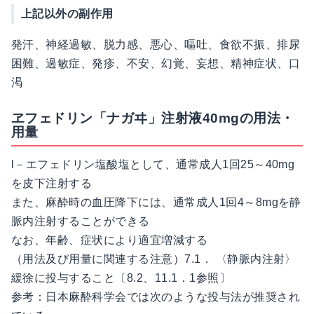
上記以外の副作用
発汗、神経過敏、脱力感、悪心、嘔吐、食欲不振、排尿
困難、過敏症、発疹、不安、幻覚、妄想、精神症状、口
渇
ヱフェドリン「ナガヰ」注射液40mgの用法・
用量
l－エフェドリン塩酸塩として、通常成人1回25～40mg
を皮下注射する
また、麻酔時の血圧降下には、通常成人1回4～8mgを静
脈内注射することができる
なお、年齢、症状により適宜増減する
（用法及び用量に関連する注意）7.1． 〈静脈内注射〉
緩徐に投与すること〔8.2、11.1．1参照〕
参考：日本麻酔科学会では次のような投与法が推奨され