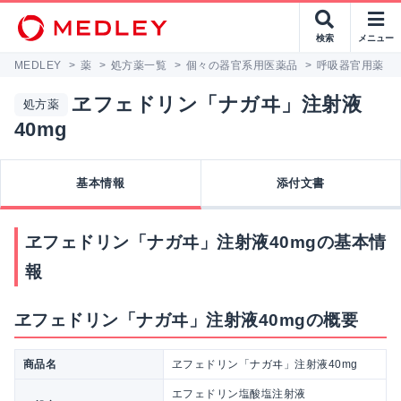
検索
メニュー
MEDLEY
>
薬
>
処方薬一覧
>
個々の器官系用医薬品
>
呼吸器官用薬
>
ヱフェドリン「ナガヰ」注射液
処方薬
40mg
基本情報
添付文書
ヱフェドリン「ナガヰ」注射液40mgの基本情
報
ヱフェドリン「ナガヰ」注射液40mgの概要
商品名
ヱフェドリン「ナガヰ」注射液40mg
エフェドリン塩酸塩注射液