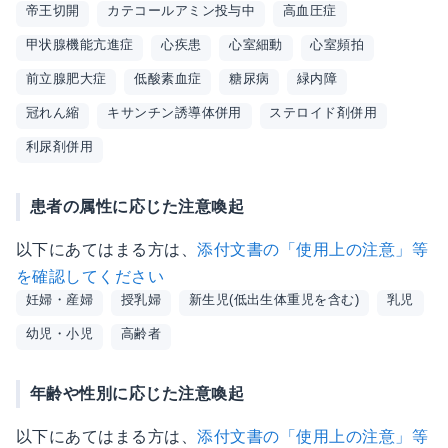
帝王切開
カテコールアミン投与中
高血圧症
甲状腺機能亢進症
心疾患
心室細動
心室頻拍
前立腺肥大症
低酸素血症
糖尿病
緑内障
冠れん縮
キサンチン誘導体併用
ステロイド剤併用
利尿剤併用
患者の属性に応じた注意喚起
以下にあてはまる方は、
添付文書の「使用上の注意」等
を確認してください
妊婦・産婦
授乳婦
新生児(低出生体重児を含む)
乳児
幼児・小児
高齢者
年齢や性別に応じた注意喚起
以下にあてはまる方は、
添付文書の「使用上の注意」等