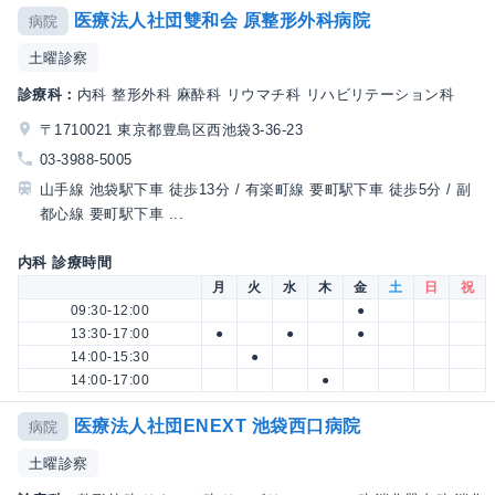
医療法人社団雙和会 原整形外科病院
病院
土曜診察
診療科：
内科 整形外科 麻酔科 リウマチ科 リハビリテーション科
〒1710021 東京都豊島区西池袋3-36-23
03-3988-5005
山手線 池袋駅下車 徒歩13分 / 有楽町線 要町駅下車 徒歩5分 / 副
都心線 要町駅下車 ...
内科 診療時間
月
火
水
木
金
土
日
祝
09:30-12:00
●
13:30-17:00
●
●
●
14:00-15:30
●
14:00-17:00
●
医療法人社団ENEXT 池袋西口病院
病院
土曜診察