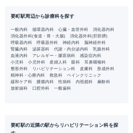
要町駅周辺から診療科を探す
一般内科
循環器内科
心臓・血管外科
消化器内科
消化器外科(食道・胃・大腸)
消化器外科(肝胆膵)
呼吸器内科
呼吸器外科
神経内科
脳神経外科
腎臓内科
泌尿器科
代謝・内分泌内科
乳腺外科
血液内科
アレルギー・膠原病科
感染症内科
小児科
小児外科
産婦人科
眼科
耳鼻咽喉科
整形外科
リハビリテーション科
皮膚科
形成外科
精神科・心療内科
救急科
ペインクリニック
緩和ケア科
腫瘍内科
性病科
内視鏡科
麻酔科
放射線科
口腔外科
一般歯科
要町駅の近隣の駅からリハビリテーション科を探