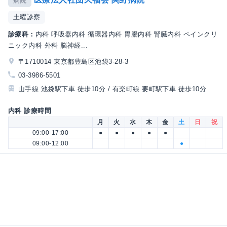
病院
土曜診察
診療科：
内科 呼吸器内科 循環器内科 胃腸内科 腎臓内科 ペインクリ
ニック内科 外科 脳神経...
〒1710014 東京都豊島区池袋3-28-3
03-3986-5501
山手線 池袋駅下車 徒歩10分 / 有楽町線 要町駅下車 徒歩10分
内科 診療時間
月
火
水
木
金
土
日
祝
09:00-17:00
●
●
●
●
●
09:00-12:00
●