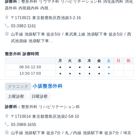
診療科：
整形外科 リウマチ科 リハビリテーション科 消化器内科 消化
器外科 内視鏡内科 内視...
〒1710021 東京都豊島区西池袋3-2-16
03-3982-1161
山手線 池袋駅下車 徒歩5分 / 東武東上線 池袋駅下車 徒歩5分 / 西
武池袋線 池袋駅下車...
整形外科 診療時間
月
火
水
木
金
土
日
祝
08:30-12:30
●
●
●
●
●
●
13:30-17:00
●
●
●
●
●
●
小坂整形外科
クリニック
土曜診察
日曜診察
診療科：
整形外科 リハビリテーション科
〒1710014 東京都豊島区池袋2-58-10
03-3989-1655
山手線 池袋駅下車 徒歩7分 / 丸ノ内線 池袋駅下車 徒歩7分 / 埼京