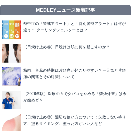
MEDLEYニュース新着記事
熱中症の「警戒アラート」と「特別警戒アラート」は何が
違う？ クーリングシェルターとは？
【日焼け止め④】日焼けは肌に何を起こすのか？
梅雨、台風の時期は片頭痛が起こりやすい？ー天気と片頭
痛の関連とその対策について
【2026年版】医療の力でタバコをやめる「禁煙外来」は今
が始めどき
【日焼け止め③】適切な使い方について：失敗しない塗り
方、塗るタイミング、塗った方がいい人など