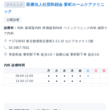
医療法人社団和顔会 要町ホームケアクリニ
クリニック
ック
土曜診察
診療科：
内科 循環器内科 疼痛緩和内科 ペインクリニック内科 緩和ケ
ア内科
〒1710043 東京都豊島区要町1-11-10 セピアネクスト1階
03-3957-7501
有楽町線 要町駅下車 徒歩1分 / 副都心線 要町駅下車 徒歩1分
内科 診療時間
月
火
水
木
金
土
日
祝
09:00-12:00
●
●
●
●
●
●
13:30-17:00
●
●
●
●
●