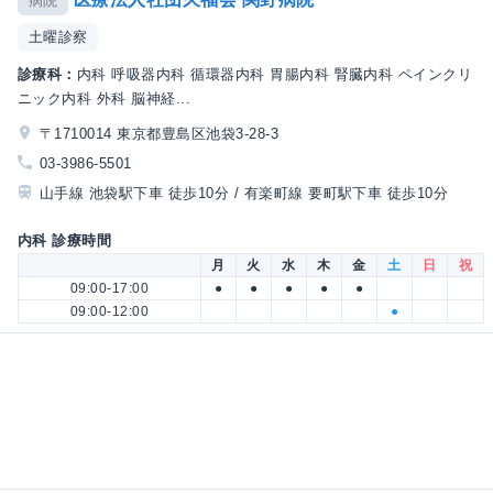
病院
土曜診察
診療科：
内科 呼吸器内科 循環器内科 胃腸内科 腎臓内科 ペインクリ
ニック内科 外科 脳神経...
〒1710014 東京都豊島区池袋3-28-3
03-3986-5501
山手線 池袋駅下車 徒歩10分 / 有楽町線 要町駅下車 徒歩10分
内科 診療時間
月
火
水
木
金
土
日
祝
09:00-17:00
●
●
●
●
●
09:00-12:00
●