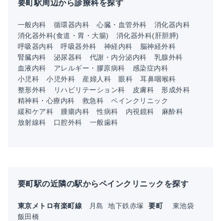
要町駅周辺から診療科を探す
一般内科
循環器内科
心臓・血管外科
消化器内科
消化器外科(食道・胃・大腸)
消化器外科(肝胆膵)
呼吸器内科
呼吸器外科
神経内科
脳神経外科
腎臓内科
泌尿器科
代謝・内分泌内科
乳腺外科
血液内科
アレルギー・膠原病科
感染症内科
小児科
小児外科
産婦人科
眼科
耳鼻咽喉科
整形外科
リハビリテーション科
皮膚科
形成外科
精神科・心療内科
救急科
ペインクリニック
緩和ケア科
腫瘍内科
性病科
内視鏡科
麻酔科
放射線科
口腔外科
一般歯科
要町駅の近隣の駅からペインクリニックを探す
東京メトロ有楽町線
月島
地下鉄赤塚
要町
東池袋
飯田橋