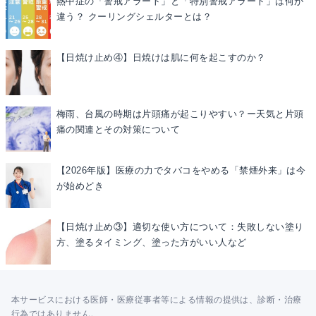
熱中症の「警戒アラート」と「特別警戒アラート」は何が
違う？ クーリングシェルターとは？
【日焼け止め④】日焼けは肌に何を起こすのか？
梅雨、台風の時期は片頭痛が起こりやすい？ー天気と片頭
痛の関連とその対策について
【2026年版】医療の力でタバコをやめる「禁煙外来」は今
が始めどき
【日焼け止め③】適切な使い方について：失敗しない塗り
方、塗るタイミング、塗った方がいい人など
本サービスにおける医師・医療従事者等による情報の提供は、診断・治療
行為ではありません。