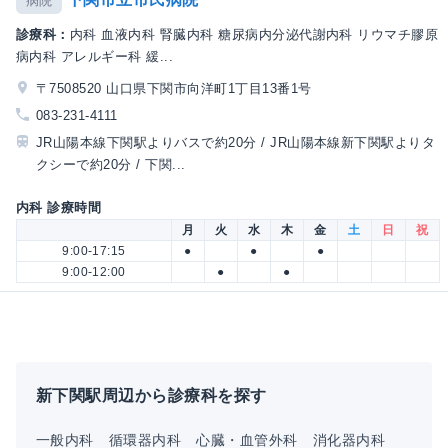
病院
診療科：
内科 血液内科 腎臓内科 糖尿病内分泌代謝内科 リウマチ膠原
病内科 アレルギー科 緩...
〒7508520 山口県下関市向洋町1丁目13番1号
083-231-4111
JR山陽本線下関駅よりバスで約20分 / JR山陽本線新下関駅よりタ
クシーで約20分 / 下関...
内科 診療時間
月
火
水
木
金
土
日
祝
9:00-17:15
●
●
●
9:00-12:00
●
●
新下関駅周辺から診療科を探す
一般内科
循環器内科
心臓・血管外科
消化器内科