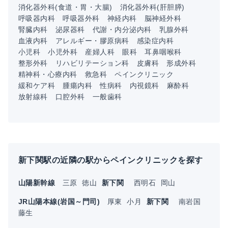
消化器外科(食道・胃・大腸)
消化器外科(肝胆膵)
呼吸器内科
呼吸器外科
神経内科
脳神経外科
腎臓内科
泌尿器科
代謝・内分泌内科
乳腺外科
血液内科
アレルギー・膠原病科
感染症内科
小児科
小児外科
産婦人科
眼科
耳鼻咽喉科
整形外科
リハビリテーション科
皮膚科
形成外科
精神科・心療内科
救急科
ペインクリニック
緩和ケア科
腫瘍内科
性病科
内視鏡科
麻酔科
放射線科
口腔外科
一般歯科
新下関駅の近隣の駅からペインクリニックを探す
山陽新幹線
三原
徳山
新下関
西明石
岡山
JR山陽本線(岩国～門司)
厚東
小月
新下関
南岩国
藤生