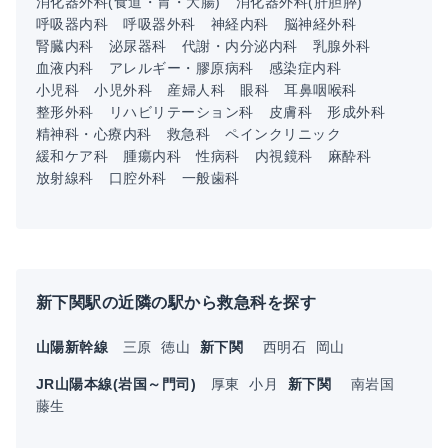
消化器外科(食道・胃・大腸)
消化器外科(肝胆膵)
呼吸器内科
呼吸器外科
神経内科
脳神経外科
腎臓内科
泌尿器科
代謝・内分泌内科
乳腺外科
血液内科
アレルギー・膠原病科
感染症内科
小児科
小児外科
産婦人科
眼科
耳鼻咽喉科
整形外科
リハビリテーション科
皮膚科
形成外科
精神科・心療内科
救急科
ペインクリニック
緩和ケア科
腫瘍内科
性病科
内視鏡科
麻酔科
放射線科
口腔外科
一般歯科
新下関駅の近隣の駅から救急科を探す
山陽新幹線
三原
徳山
新下関
西明石
岡山
JR山陽本線(岩国～門司)
厚東
小月
新下関
南岩国
藤生