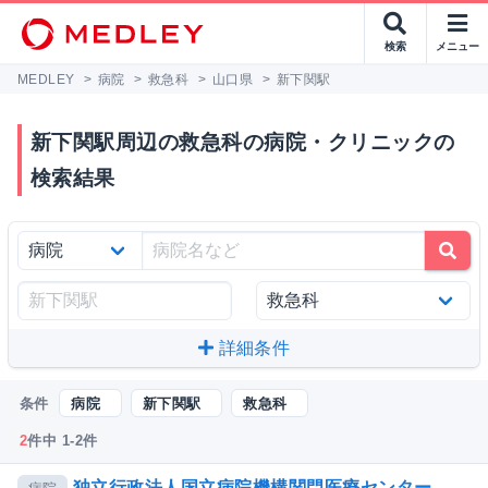
検索
メニュー
MEDLEY
>
病院
>
救急科
>
山口県
>
新下関駅
新下関駅周辺の救急科の病院・クリニックの
検索結果
詳細条件
条件
病院
新下関駅
救急科
2
件中 1-2件
独立行政法人国立病院機構関門医療センター