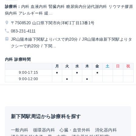
診療科：
内科 血液内科 腎臓内科 糖尿病内分泌代謝内科 リウマチ膠原
病内科 アレルギー科 緩...
〒7508520 山口県下関市向洋町1丁目13番1号
083-231-4111
JR山陽本線下関駅よりバスで約20分 / JR山陽本線新下関駅よりタ
クシーで約20分 / 下関...
内科 診療時間
月
火
水
木
金
土
日
祝
9:00-17:15
●
●
●
9:00-12:00
●
●
新下関駅周辺から診療科を探す
一般内科
循環器内科
心臓・血管外科
消化器内科