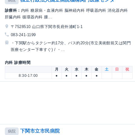
病院
診療科：
内科 糖尿病・血液内科 脳神経内科 呼吸器内科 消化器内科
肝臓内科 循環器内科 腫...
〒7528510 山口県下関市長府外浦町1-1
083-241-1199
・下関駅からタクシー約17分、バス約20分(市立美術館前又は関門
医療センター下車すぐ) / ・...
内科 診療時間
月
火
水
木
金
土
日
祝
8:30-17:00
●
●
●
●
●
下関市立市民病院
病院