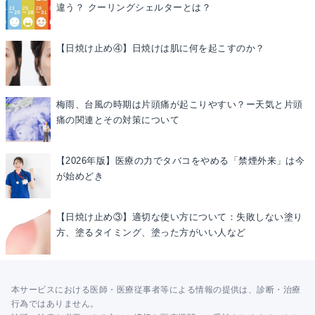
違う？ クーリングシェルターとは？
【日焼け止め④】日焼けは肌に何を起こすのか？
梅雨、台風の時期は片頭痛が起こりやすい？ー天気と片頭
痛の関連とその対策について
【2026年版】医療の力でタバコをやめる「禁煙外来」は今
が始めどき
【日焼け止め③】適切な使い方について：失敗しない塗り
方、塗るタイミング、塗った方がいい人など
本サービスにおける医師・医療従事者等による情報の提供は、診断・治療
行為ではありません。