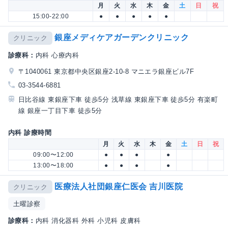
月
火
水
木
金
土
日
祝
15:00-22:00
●
●
●
●
●
銀座メディケアガーデンクリニック
クリニック
診療科：
内科 心療内科
〒1040061 東京都中央区銀座2-10-8 マニエラ銀座ビル7F
03-3544-6881
日比谷線 東銀座下車 徒歩5分 浅草線 東銀座下車 徒歩5分 有楽町
線 銀座一丁目下車 徒歩5分
内科 診療時間
月
火
水
木
金
土
日
祝
09:00〜12:00
●
●
●
●
13:00〜18:00
●
●
●
●
医療法人社団銀座仁医会 吉川医院
クリニック
土曜診察
診療科：
内科 消化器科 外科 小児科 皮膚科