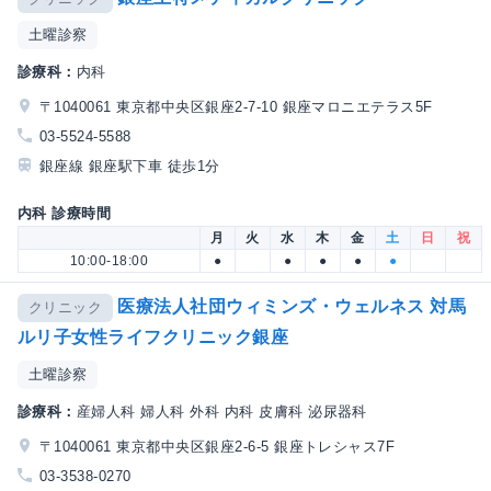
土曜診察
診療科：
内科
〒1040061 東京都中央区銀座2-7-10 銀座マロニエテラス5F
03-5524-5588
銀座線 銀座駅下車 徒歩1分
内科 診療時間
月
火
水
木
金
土
日
祝
10:00-18:00
●
●
●
●
●
医療法人社団ウィミンズ・ウェルネス 対馬
クリニック
ルリ子女性ライフクリニック銀座
土曜診察
診療科：
産婦人科 婦人科 外科 内科 皮膚科 泌尿器科
〒1040061 東京都中央区銀座2-6-5 銀座トレシャス7F
03-3538-0270