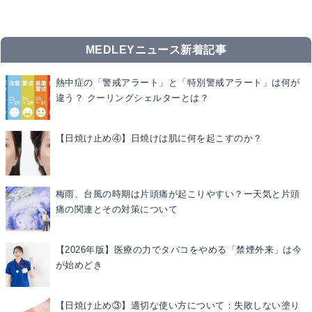
MEDLEYニュース新着記事
熱中症の「警戒アラート」と「特別警戒アラート」は何が
違う？ クーリングシェルターとは？
【日焼け止め④】日焼けは肌に何を起こすのか？
梅雨、台風の時期は片頭痛が起こりやすい？ー天気と片頭
痛の関連とその対策について
【2026年版】医療の力でタバコをやめる「禁煙外来」は今
が始めどき
【日焼け止め③】適切な使い方について：失敗しない塗り