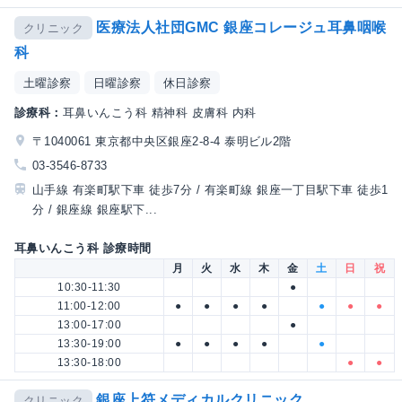
医療法人社団GMC 銀座コレージュ耳鼻咽喉
クリニック
科
土曜診察
日曜診察
休日診察
診療科：
耳鼻いんこう科 精神科 皮膚科 内科
〒1040061 東京都中央区銀座2-8-4 泰明ビル2階
03-3546-8733
山手線 有楽町駅下車 徒歩7分 / 有楽町線 銀座一丁目駅下車 徒歩1
分 / 銀座線 銀座駅下...
耳鼻いんこう科 診療時間
月
火
水
木
金
土
日
祝
10:30-11:30
●
11:00-12:00
●
●
●
●
●
●
●
13:00-17:00
●
13:30-19:00
●
●
●
●
●
13:30-18:00
●
●
銀座上符メディカルクリニック
クリニック