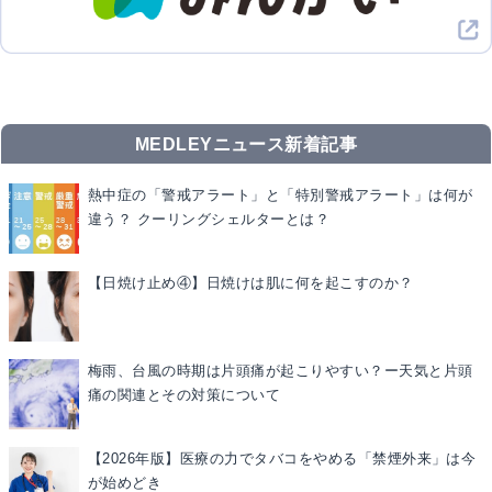
MEDLEYニュース新着記事
熱中症の「警戒アラート」と「特別警戒アラート」は何が
違う？ クーリングシェルターとは？
【日焼け止め④】日焼けは肌に何を起こすのか？
梅雨、台風の時期は片頭痛が起こりやすい？ー天気と片頭
痛の関連とその対策について
【2026年版】医療の力でタバコをやめる「禁煙外来」は今
が始めどき