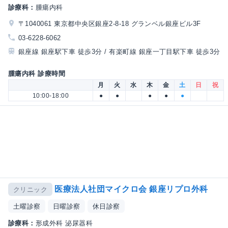
診療科：
腫瘍内科
〒1040061 東京都中央区銀座2-8-18 グランベル銀座ビル3F
03-6228-6062
銀座線 銀座駅下車 徒歩3分 / 有楽町線 銀座一丁目駅下車 徒歩3分
腫瘍内科 診療時間
月
火
水
木
金
土
日
祝
10:00-18:00
●
●
●
●
●
医療法人社団マイクロ会 銀座リプロ外科
クリニック
土曜診察
日曜診察
休日診察
診療科：
形成外科 泌尿器科