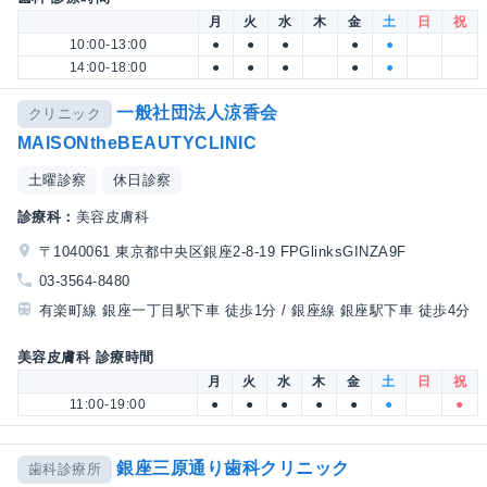
月
火
水
木
金
土
日
祝
10:00-13:00
●
●
●
●
●
14:00-18:00
●
●
●
●
●
一般社団法人涼香会
クリニック
MAISONtheBEAUTYCLINIC
土曜診察
休日診察
診療科：
美容皮膚科
〒1040061 東京都中央区銀座2-8-19 FPGlinksGINZA9F
03-3564-8480
有楽町線 銀座一丁目駅下車 徒歩1分 / 銀座線 銀座駅下車 徒歩4分
美容皮膚科 診療時間
月
火
水
木
金
土
日
祝
11:00-19:00
●
●
●
●
●
●
●
銀座三原通り歯科クリニック
歯科診療所