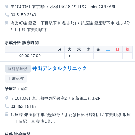
〒1040061 東京都中央区銀座2-8-19 FPG Links GINZA6F
03-5159-2240
有楽町線 銀座一丁目駅下車 徒歩1分 / 銀座線 銀座駅下車 徒歩4分
/ 山手線 有楽町駅下...
形成外科 診療時間
月
火
水
木
金
土
日
祝
09:00-17:00
●
井出デンタルクリニック
歯科診療所
土曜診察
診療科：
歯科
〒1040061 東京都中央区銀座2-7-6 新銀二ビル2F
03-3538-5115
銀座線 銀座駅下車 徒歩3分 / または日比谷線利用 / 有楽町線 銀座
一丁目駅下車 徒歩1分...
歯科 診療時間