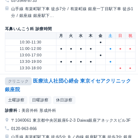
03-3546-8733
山手線 有楽町駅下車 徒歩7分 / 有楽町線 銀座一丁目駅下車 徒歩1
分 / 銀座線 銀座駅下...
耳鼻いんこう科 診療時間
月
火
水
木
金
土
日
祝
10:30-11:30
●
11:00-12:00
●
●
●
●
●
●
●
13:00-17:00
●
13:30-19:00
●
●
●
●
●
13:30-18:00
●
●
医療法人社団心紲会 東京イセアクリニック
クリニック
銀座院
土曜診察
日曜診察
休日診察
診療科：
美容外科 形成外科
〒1040061 東京都中央区銀座6-2-3 Daiwa銀座アネックスビル3F
0120-963-866
山手線 有楽町駅下車 徒歩5分 丸ノ内線 銀座駅下車 徒歩3分 銀座