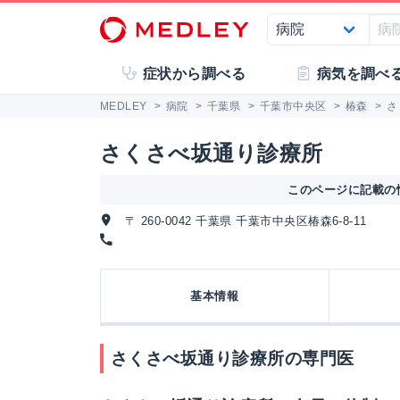
症状から調べる
病気を調べ
MEDLEY
>
病院
>
千葉県
>
千葉市中央区
>
椿森
>
さ
さくさべ坂通り診療所
このページに記載の情
〒 260-0042 千葉県 千葉市中央区椿森6-8-11
基本情報
さくさべ坂通り診療所の専門医