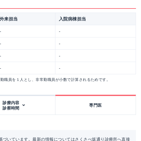
外来担当
入院病棟担当
-
-
-
-
-
-
-
-
常勤職員を１人とし、非常勤職員が小数で計算されるためです。
診療内容
専門医
診察時間
基づいています。最新の情報についてはさくさべ坂通り診療所へ直接