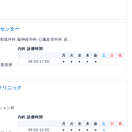
療センター
形成外科 脳神経外科 心臓血管外科 皮...
内科 診療時間
月
火
水
木
金
土
日
祝
08:30-17:00
●
●
●
●
●
千葉医療
クリニック
ーション科
内科 診療時間
月
火
水
木
金
土
日
祝
09:00-12:00
●
●
●
●
●
●