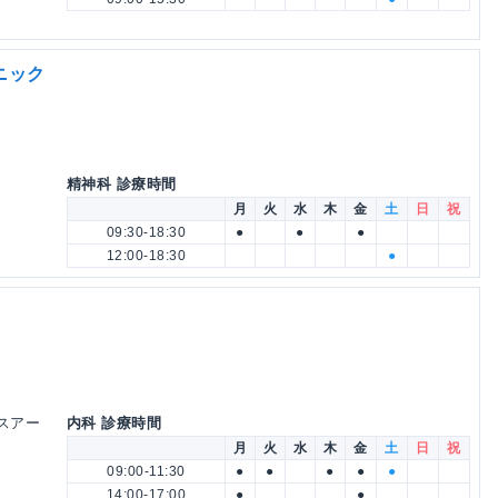
ニック
精神科 診療時間
月
火
水
木
金
土
日
祝
09:30-18:30
●
●
●
12:00-18:30
●
イスアー
内科 診療時間
月
火
水
木
金
土
日
祝
09:00-11:30
●
●
●
●
●
14:00-17:00
●
●