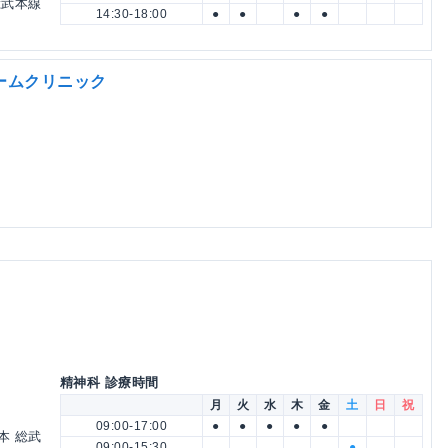
 総武本線
14:30-18:00
●
●
●
●
ームクリニック
精神科 診療時間
月
火
水
木
金
土
日
祝
09:00-17:00
●
●
●
●
●
日本 総武
09:00-15:30
●