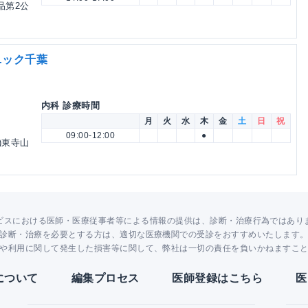
品第2公
ニック千葉
内科 診療時間
月
火
水
木
金
土
日
祝
09:00-12:00
●
)東寺山
ビスにおける医師・医療従事者等による情報の提供は、診断・治療行為ではあり
診断・治療を必要とする方は、適切な医療機関での受診をおすすめいたします
や利用に関して発生した損害等に関して、弊社は一切の責任を負いかねますこ
Yについて
編集プロセス
医師登録はこちら
医