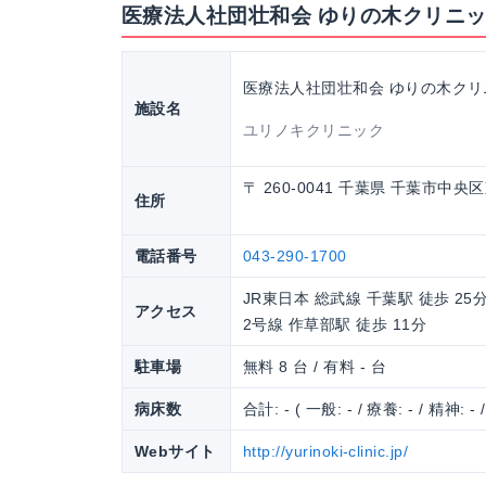
医療法人社団壮和会 ゆりの木クリニ
医療法人社団壮和会 ゆりの木クリ
施設名
ユリノキクリニック
〒 260-0041 千葉県 千葉市中央区
住所
電話番号
043-290-1700
JR東日本 総武線 千葉駅 徒歩 25
アクセス
2号線 作草部駅 徒歩 11分
駐車場
無料 8 台 / 有料 - 台
病床数
合計: - ( 一般: - / 療養: - / 精神: - 
Webサイト
http://yurinoki-clinic.jp/