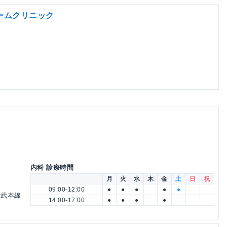
ームクリニック
内科 診療時間
月
火
水
木
金
土
日
祝
09:00-12:00
●
●
●
●
●
 総武本線
14:00-17:00
●
●
●
●