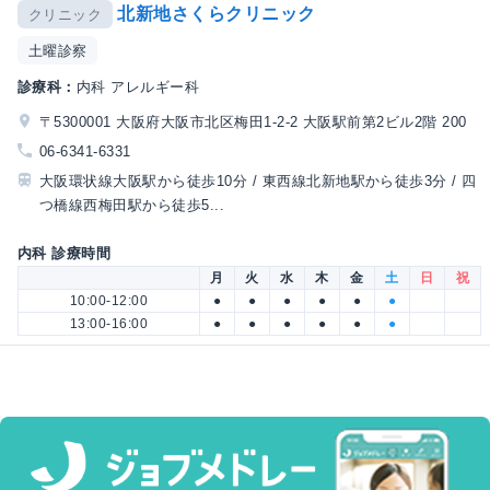
北新地さくらクリニック
クリニック
土曜診察
診療科：
内科 アレルギー科
〒5300001 大阪府大阪市北区梅田1-2-2 大阪駅前第2ビル2階 200
06-6341-6331
大阪環状線大阪駅から徒歩10分 / 東西線北新地駅から徒歩3分 / 四
つ橋線西梅田駅から徒歩5...
内科 診療時間
月
火
水
木
金
土
日
祝
10:00-12:00
●
●
●
●
●
●
13:00-16:00
●
●
●
●
●
●