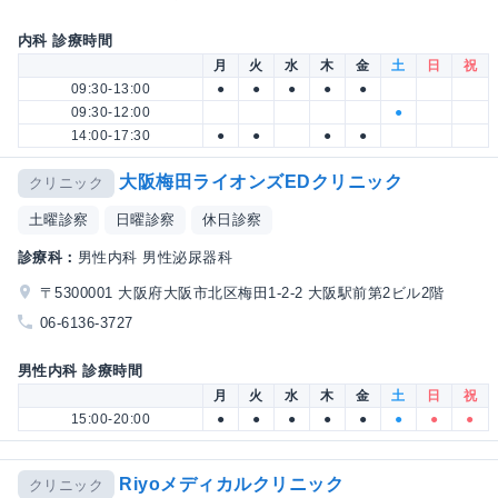
内科 診療時間
月
火
水
木
金
土
日
祝
09:30-13:00
●
●
●
●
●
09:30-12:00
●
14:00-17:30
●
●
●
●
大阪梅田ライオンズEDクリニック
クリニック
土曜診察
日曜診察
休日診察
診療科：
男性内科 男性泌尿器科
〒5300001 大阪府大阪市北区梅田1-2-2 大阪駅前第2ビル2階
06-6136-3727
男性内科 診療時間
月
火
水
木
金
土
日
祝
15:00-20:00
●
●
●
●
●
●
●
●
Riyoメディカルクリニック
クリニック