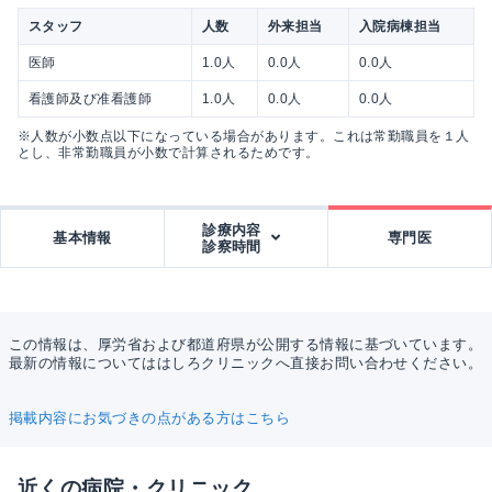
スタッフ
人数
外来担当
入院病棟担当
医師
1.0人
0.0人
0.0人
看護師及び准看護師
1.0人
0.0人
0.0人
※人数が小数点以下になっている場合があります。これは常勤職員を１人
とし、非常勤職員が小数で計算されるためです。
診療内容
基本情報
専門医
診察時間
この情報は、厚労省および都道府県が公開する情報に基づいています。
最新の情報についてははしろクリニックへ直接お問い合わせください。
掲載内容にお気づきの点がある方はこちら
近くの病院・クリニック