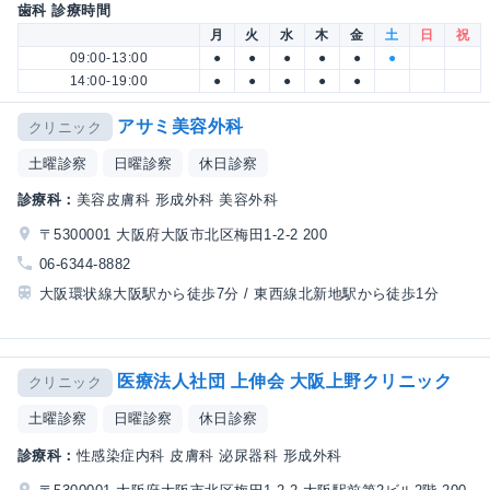
歯科 診療時間
月
火
水
木
金
土
日
祝
09:00-13:00
●
●
●
●
●
●
14:00-19:00
●
●
●
●
●
アサミ美容外科
クリニック
土曜診察
日曜診察
休日診察
診療科：
美容皮膚科 形成外科 美容外科
〒5300001 大阪府大阪市北区梅田1-2-2 200
06-6344-8882
大阪環状線大阪駅から徒歩7分 / 東西線北新地駅から徒歩1分
医療法人社団 上伸会 大阪上野クリニック
クリニック
土曜診察
日曜診察
休日診察
診療科：
性感染症内科 皮膚科 泌尿器科 形成外科