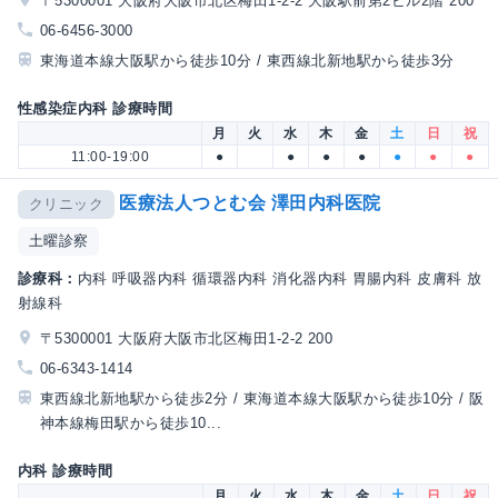
〒5300001 大阪府大阪市北区梅田1-2-2 大阪駅前第2ビル2階 200
06-6456-3000
東海道本線大阪駅から徒歩10分 / 東西線北新地駅から徒歩3分
性感染症内科 診療時間
月
火
水
木
金
土
日
祝
11:00-19:00
●
●
●
●
●
●
●
医療法人つとむ会 澤田内科医院
クリニック
土曜診察
診療科：
内科 呼吸器内科 循環器内科 消化器内科 胃腸内科 皮膚科 放
射線科
〒5300001 大阪府大阪市北区梅田1-2-2 200
06-6343-1414
東西線北新地駅から徒歩2分 / 東海道本線大阪駅から徒歩10分 / 阪
神本線梅田駅から徒歩10...
内科 診療時間
月
火
水
木
金
土
日
祝