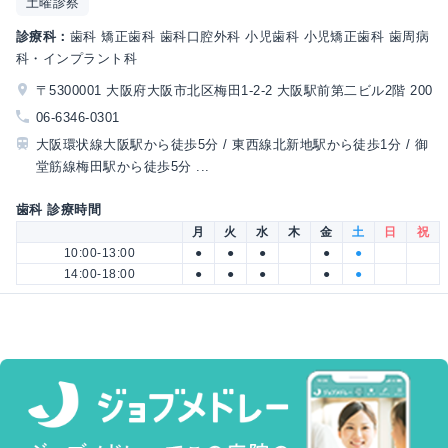
土曜診察
診療科：
歯科 矯正歯科 歯科口腔外科 小児歯科 小児矯正歯科 歯周病
科・インプラント科
〒5300001 大阪府大阪市北区梅田1-2-2 大阪駅前第二ビル2階 200
06-6346-0301
大阪環状線大阪駅から徒歩5分 / 東西線北新地駅から徒歩1分 / 御
堂筋線梅田駅から徒歩5分 ...
歯科 診療時間
月
火
水
木
金
土
日
祝
10:00-13:00
●
●
●
●
●
14:00-18:00
●
●
●
●
●