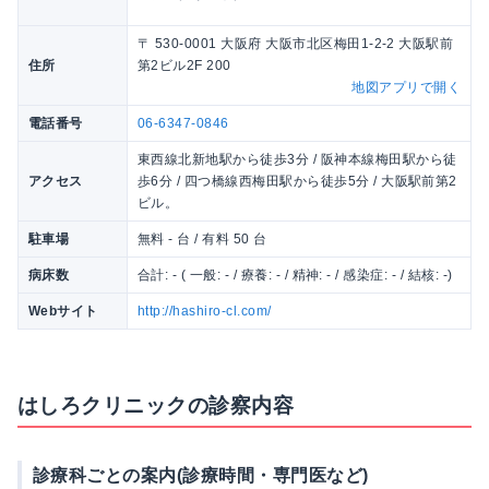
〒 530-0001 大阪府 大阪市北区梅田1-2-2 大阪駅前
住所
第2ビル2F 200
地図アプリで開く
電話番号
06-6347-0846
東西線北新地駅から徒歩3分 / 阪神本線梅田駅から徒
アクセス
歩6分 / 四つ橋線西梅田駅から徒歩5分 / 大阪駅前第2
ビル。
駐車場
無料 - 台 / 有料 50 台
病床数
合計: - ( 一般: - / 療養: - / 精神: - / 感染症: - / 結核: -)
Webサイト
http://hashiro-cl.com/
はしろクリニックの診察内容
診療科ごとの案内(診療時間・専門医など)