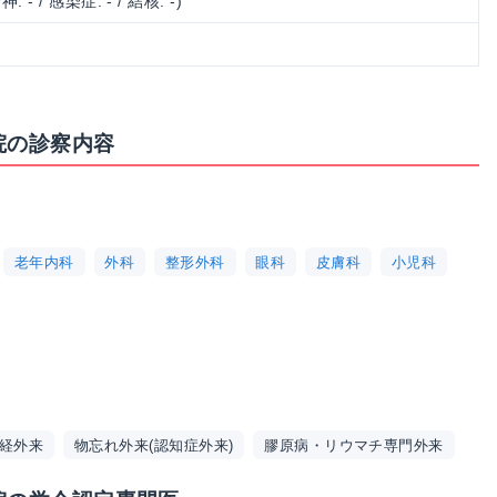
神: - / 感染症: - / 結核: -)
院の診察内容
老年内科
外科
整形外科
眼科
皮膚科
小児科
経外来
物忘れ外来(認知症外来)
膠原病・リウマチ専門外来