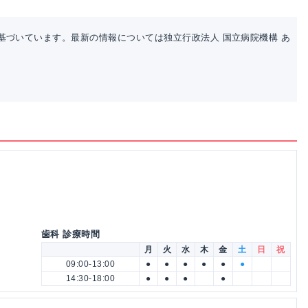
基づいています。最新の情報については独立行政法人 国立病院機構 あ
歯科 診療時間
月
火
水
木
金
土
日
祝
09:00-13:00
●
●
●
●
●
●
14:30-18:00
●
●
●
●