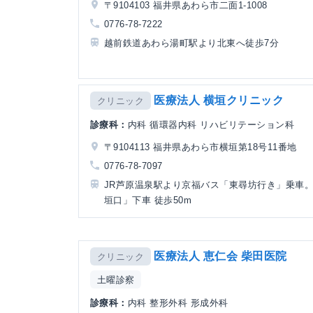
〒9104103 福井県あわら市二面1-1008
0776-78-7222
越前鉄道あわら湯町駅より北東へ徒歩7分
医療法人 横垣クリニック
クリニック
診療科：
内科 循環器内科 リハビリテーション科
〒9104113 福井県あわら市横垣第18号11番地
0776-78-7097
JR芦原温泉駅より京福バス「東尋坊行き」乗車。 
垣口」下車 徒歩50m
医療法人 恵仁会 柴田医院
クリニック
土曜診察
診療科：
内科 整形外科 形成外科