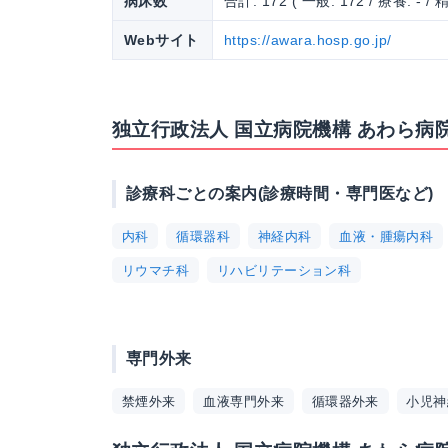
病床数
合計: 172 ( 一般: 172 / 療養: - / 精
Webサイト
https://awara.hosp.go.jp/
独立行政法人 国立病院機構 あわら病
診療科ごとの案内(診療時間・専門医など)
内科
循環器科
神経内科
血液・腫瘍内科
リウマチ科
リハビリテーション科
専門外来
禁煙外来
血液専門外来
循環器外来
小児神