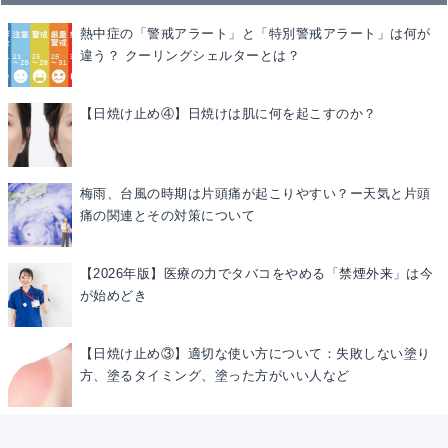
熱中症の「警戒アラート」と「特別警戒アラート」は何が
違う？ クーリングシェルターとは？
【日焼け止め④】日焼けは肌に何を起こすのか？
梅雨、台風の時期は片頭痛が起こりやすい？ー天気と片頭
痛の関連とその対策について
【2026年版】医療の力でタバコをやめる「禁煙外来」は今
が始めどき
【日焼け止め③】適切な使い方について：失敗しない塗り
方、塗るタイミング、塗った方がいい人など