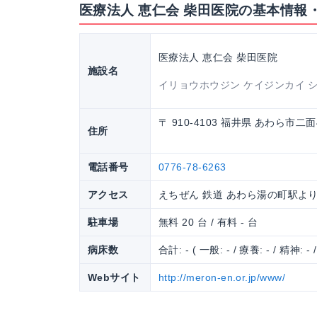
医療法人 恵仁会 柴田医院の基本情報
医療法人 恵仁会 柴田医院
施設名
イリョウホウジン ケイジンカイ 
〒 910-4103 福井県 あわら市二面
住所
電話番号
0776-78-6263
アクセス
えちぜん 鉄道 あわら湯の町駅よ
駐車場
無料 20 台 / 有料 - 台
病床数
合計: - ( 一般: - / 療養: - / 精神: - 
Webサイト
http://meron-en.or.jp/www/