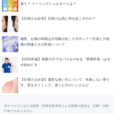
違う？ クーリングシェルターとは？
【日焼け止め④】日焼けは肌に何を起こすのか？
梅雨、台風の時期は片頭痛が起こりやすい？ー天気と片頭
痛の関連とその対策について
【2026年版】医療の力でタバコをやめる「禁煙外来」は今
が始めどき
【日焼け止め③】適切な使い方について：失敗しない塗り
方、塗るタイミング、塗った方がいい人など
本サービスにおける医師・医療従事者等による情報の提供は、診断・治療
行為ではありません。