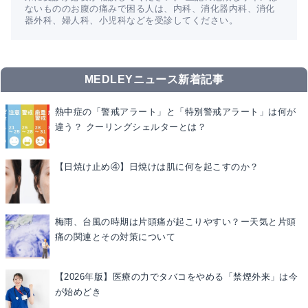
ないもののお腹の痛みで困る人は、内科、消化器内科、消化
器外科、婦人科、小児科などを受診してください。
MEDLEYニュース新着記事
熱中症の「警戒アラート」と「特別警戒アラート」は何が
違う？ クーリングシェルターとは？
【日焼け止め④】日焼けは肌に何を起こすのか？
梅雨、台風の時期は片頭痛が起こりやすい？ー天気と片頭
痛の関連とその対策について
【2026年版】医療の力でタバコをやめる「禁煙外来」は今
が始めどき