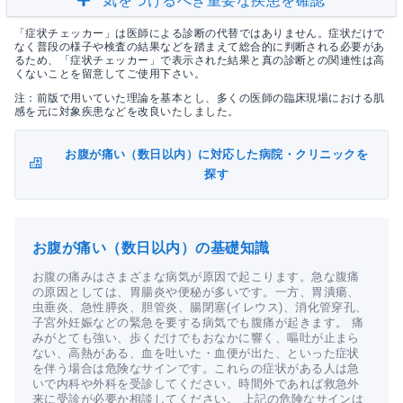
気をつけるべき重要な疾患を確認
「症状チェッカー」は医師による診断の代替ではありません。症状だけで
なく普段の様子や検査の結果などを踏まえて総合的に判断される必要があ
るため、「症状チェッカー」で表示された結果と真の診断との関連性は高
くないことを留意してご使用下さい。
注：前版で用いていた理論を基本とし、多くの医師の臨床現場における肌
感を元に対象疾患などを改良いたしました。
お腹が痛い（数日以内）に対応した病院・クリニックを
探す
お腹が痛い（数日以内）の基礎知識
お腹の痛みはさまざまな病気が原因で起こります。急な腹痛
の原因としては、胃腸炎や便秘が多いです。一方、胃潰瘍、
虫垂炎、急性膵炎、胆管炎、腸閉塞(イレウス)、消化管穿孔、
子宮外妊娠などの緊急を要する病気でも腹痛が起きます。 痛
みがとても強い、歩くだけでもおなかに響く、嘔吐が止まら
ない、高熱がある、血を吐いた・血便が出た、といった症状
を伴う場合は危険なサインです。これらの症状がある人は急
いで内科や外科を受診してください。時間外であれば救急外
来に受診が必要か相談してください。 上記の危険なサインは