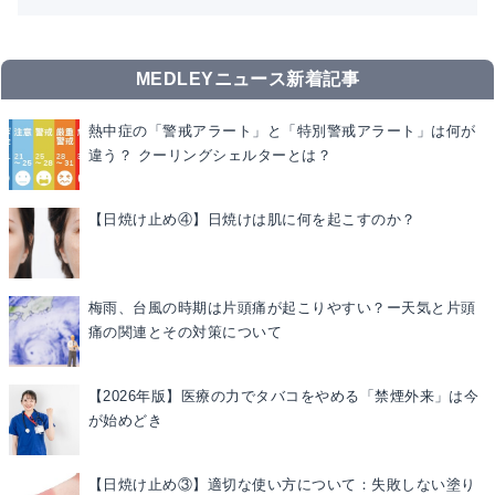
MEDLEYニュース新着記事
熱中症の「警戒アラート」と「特別警戒アラート」は何が
違う？ クーリングシェルターとは？
【日焼け止め④】日焼けは肌に何を起こすのか？
梅雨、台風の時期は片頭痛が起こりやすい？ー天気と片頭
痛の関連とその対策について
【2026年版】医療の力でタバコをやめる「禁煙外来」は今
が始めどき
【日焼け止め③】適切な使い方について：失敗しない塗り