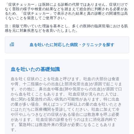
「症状チェッカー」は医師による診断の代替ではありません。症状だけで
なく普段の様子や検査の結果などを踏まえて総合的に判断される必要があ
るため、「症状チェッカー」で表示された結果と真の診断との関連性は高
くないことを留意してご使用下さい。
注：前版で用いていた理論を基本とし、多くの医師の臨床現場における肌
感を元に対象疾患などを改良いたしました。
血を吐いたに対応した病院・クリニックを探す
血を吐いたの基礎知識
血を吐く症状のことを吐血と呼びます。吐血の大部分は食道
や胃、十二指腸からの出血(上部消化管出血)が原因で起こりま
す。その他に、鼻出血や喀血(肺や気管からの出血)が原因で口
から血を吐くこともあります。 吐血症状が見られた人では、
命に関わる緊急性の高い病気の可能性があります。特に出血
の量が多い場合、例えばコップ1杯以上の量の血を吐いたとき
にはただちに医療機関を受診してください。吐血に加えて冷
や汗やふらつきなどの症状がある場合には救急車を呼ぶ必要
があります。 吐血症状の診察を行うのは主に消化器内科で
す。緊急時には救急外来の受診が必要になることもありま
す。